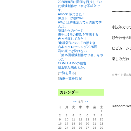
2026年9月に開催を目指してい
た横浜創作オフ会は不成立で
す。
----------------
AmberS観てきた！
伊豆下田の旅2026
RWが江戸東京たてもの園で学
んだ。
小説等ガッ
明日からのページ
勝手に5月の横浜を宣伝する
顔合わせの
色々摂取してきた！
“劇場版”についてのぼやき
六本木クロッシング2025展
ヒビカ・シ
君の顔では泣けない
「第15回横浜創作オフ会」をや
楽しみだね
った！
COMITIA155の報告
最近観た映画とか。
[
一覧を見る
]
※サイト等の
[
画像一覧を見る
]
カレンダー
<<
8月
>>
Random
日
月
火
水
木
金
土
1
2
3
4
5
6
7
8
9
10
11
12
13
14
15
16
17
18
19
20
21
22
23
24
25
26
27
28
29