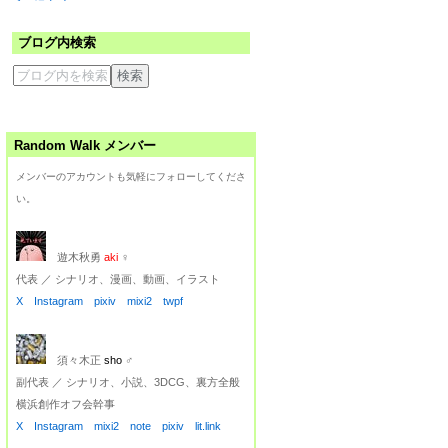
ブログ内検索
Random Walk メンバー
メンバーのアカウントも気軽にフォローしてくださ
い。
遊木秋勇
aki
♀
代表 ／ シナリオ、漫画、動画、イラスト
X
Instagram
pixiv
mixi2
twpf
須々木正
sho
♂
副代表 ／ シナリオ、小説、3DCG、裏方全般
横浜創作オフ会幹事
X
Instagram
mixi2
note
pixiv
lit.link