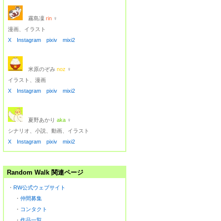
霧島凜
rin
♀
漫画、イラスト
X
Instagram
pixiv
mixi2
米原のぞみ
noz
♀
イラスト、漫画
X
Instagram
pixiv
mixi2
夏野あかり
aka
♀
シナリオ、小説、動画、イラスト
X
Instagram
pixiv
mixi2
Random Walk 関連ページ
・
RW公式ウェブサイト
・
仲間募集
・
コンタクト
・
作品一覧