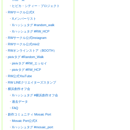
・
ヒビカ・シティー・プロジェクト
・
RWサークル公式X
・
Xメンバーリスト
・
Xハッシュタグ #random_walk
・
Xハッシュタグ #RW_HCP
・
RWサークル公式Instagram
・
RWサークル公式mixi2
・
RWオンラインストア（BOOTH）
・
pixivタグ #Random_Walk
・
pixivタグ #RW_エッセイ
・
pixivタグ #RW_HCP
・
RW公式YouTube
・
RW LINEクリエイターズスタンプ
・
横浜創作オフ会
・
Xハッシュタグ #横浜創作オフ会
・
過去データ
・
FAQ
・
創作コミュニティ Mosaic Port
・
Mosaic Port公式X
・
Xハッシュタグ #mosaic_port