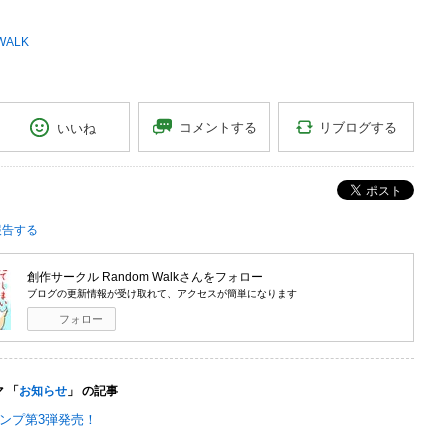
WALK
リブログする
コメントする
いいね
ポスト
報告する
創作サークル Random Walk
さんをフォロー
ブログの更新情報が受け取れて、アクセスが簡単になります
フォロー
 「
お知らせ
」 の記事
タンプ第3弾発売！