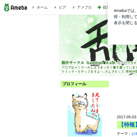
役所の間違いで支払
ホーム
ピグ
アメブロ
【特報】新メンバー加入！【堤慎爾】 | 乱歩酔歩--Random Walk offi
プロフィール
2017-05-03
【特報
テーマ：
お