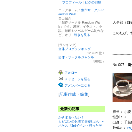
プロフィール
｜
ピグの部屋
ニックネーム：
創作サークル R
andom Walk
自己紹介：
人事部（自
「創作サークル Random Wal
k」です。漫画、イラスト、小
説、動画やノベルゲーム制作な
このたび、
ど、オリ...
続きを見る
[ランキング]
全体ブログランキング
123,621
位
↑
----------------
ラ
団体・サークルジャンル
ン
568
位
↑
キ
ラ
No.007
堤
ン
ン
フォロー
グ
キ
上
ン
メッセージを送る
昇
グ
上
アメンバーになる
昇
[
記事作成・編集
]
最新の記事
担当： 小
性別： ♂
かき氷食べたい！
カビゴンのお腹で昼寝したい ～
出身： 千葉
ポケスリ3rdイベント行ったぞ
Twitter：
rw_
～