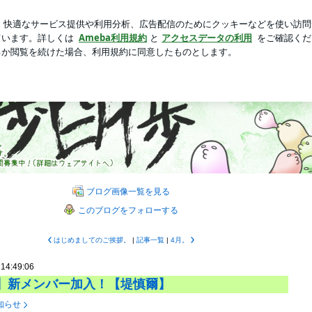
った娘の費用
新規登録
ロ
芸能人ブログ
人気ブログ
cial blog--
ブログ画像一覧を見る
このブログをフォローする
はじめましてのご挨拶。
|
記事一覧
|
4月。
 14:49:06
】新メンバー加入！【堤慎爾】
知らせ