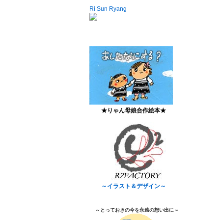
Ri Sun Ryang
★りゃん母娘合作絵本★
～イラスト＆デザイン～
～とっておきの今を永遠の想い出に～