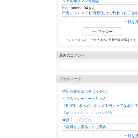
リアル赤字ママ奮闘記
blog-ameba-04さん
一覧を
フォロー
フォローすると、このブログの更新情報が届きます
最近のコメント
ブックマーク
特定商取引法に基づく表記
イラストレーター・りゃん
「KID'S（きっず）グッズ工房」ってなあに？
『with a smile!』エコバッグＳ
★ぼく、ゴリくん
『会員さま価格』のご案内
一覧を