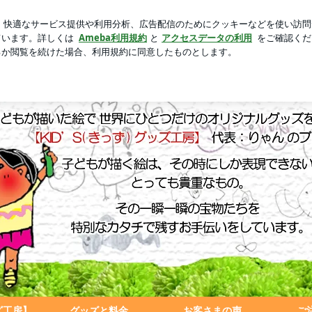
新規登録
ログ
インカラー
芸能人ブログ
人気ブログ
もの絵を永遠の想い出として残しませんか？
ッズ工房】
グッズと料金
お客さまの声
ご