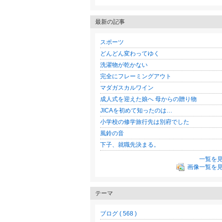
最新の記事
スポーツ
どんどん変わってゆく
洗濯物が乾かない
完全にフレーミングアウト
マダガスカルワイン
成人式を迎えた娘へ 母からの贈り物
JICAを初めて知ったのは…
小学校の修学旅行先は別府でした
風鈴の音
下子、就職先決まる。
一覧を
画像一覧を
テーマ
ブログ ( 568 )