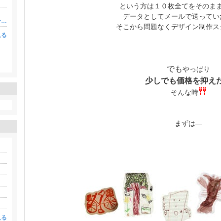
という方は１０枚全てをそのま
データとしてメールで送ってい
田舎シンママでも”母親”だけで終わりたくなかった
そこから問題なくデザイン制作ス
見る
。
でも
やっぱり
少しでも価格を抑え
そんな時
まずは―
見る