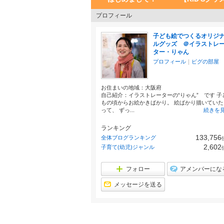
プロフィール
子ども絵でつくるオリジ
ルグッズ ＠イラストレ
ター・りゃん
プロフィール
｜
ピグの部屋
お住まいの地域：
大阪府
自己紹介：イラストレーターの“りゃん” です 子
もの頃からお絵かきばかり。 絵ばかり描いていた
って、 ずっ...
続きを
ランキング
133,756
全体ブログランキング
2,602
子育て(幼児)ジャンル
フォロー
アメンバーにな
メッセージを送る