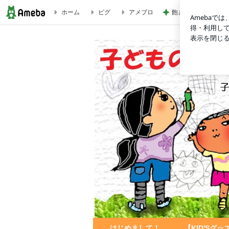
ホーム
ピグ
アメブロ
飽きを解消するデザ
たくさんの絵で１つのグッズをつくりたい時の裏ワザ | 子ど
はじめまして！
【KID'Sグ