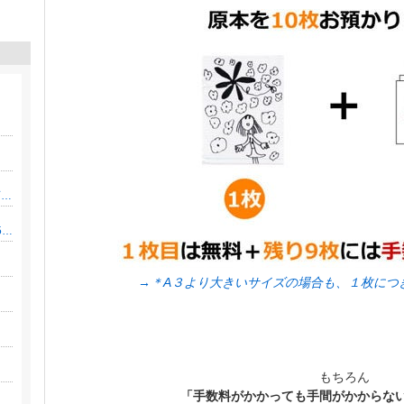
【元教師ママの教育投資術】公立×おうち知育で「教育費1000万」を貯めるブログ
給料-10万。それでも旅行だけは諦めない！35歳姉妹ママの節約リアル
→＊A３より大きいサイズの場合も、１枚につ
もちろん
「手数料がかかっても手間がかからない