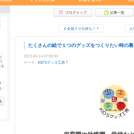
ブログトップ
記事一覧
ナ
ー
全員スマホ持ち！？
人
たくさんの絵で１つのグッズをつくりたい時の裏
2015-02-14 07:06:53
ど
く
テーマ：
KID'Sグッズ工房
見る
位
↑
ラ
位
↑
ン
ラ
キ
ン
ン
キ
る
グ
ン
上
グ
昇
上
昇