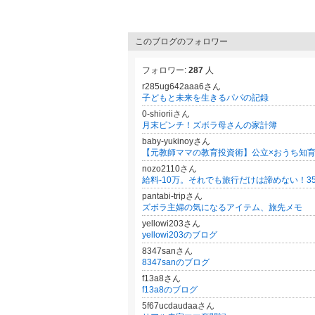
このブログのフォロワー
フォロワー:
287
人
r285ug642aaa6さん
子どもと未来を生きるパパの記録
0-shioriiさん
月末ピンチ！ズボラ母さんの家計簿
baby-yukinoyさん
nozo2110さん
pantabi-tripさん
ズボラ主婦の気になるアイテム、旅先メモ
yellowi203さん
yellowi203のブログ
8347sanさん
8347sanのブログ
f13a8さん
f13a8のブログ
5f67ucdaudaaさん