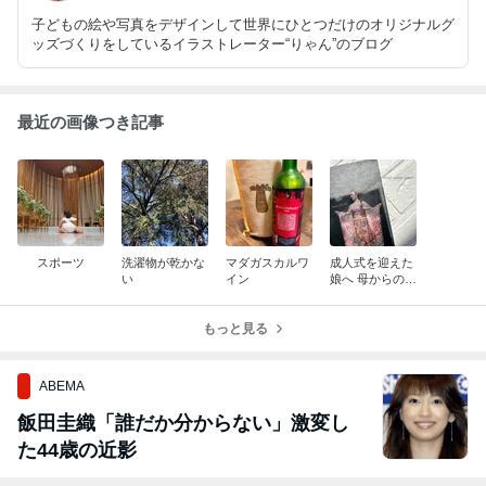
子どもの絵や写真をデザインして世界にひとつだけのオリジナルグ
ッズづくりをしているイラストレーター“りゃん”のブログ
最近の画像つき記事
スポーツ
洗濯物が乾かな
マダガスカルワ
成人式を迎えた
い
イン
娘へ 母からの贈
り物
もっと見る
ABEMA
飯田圭織「誰だか分からない」激変し
た44歳の近影