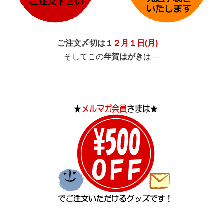
ご注文〆切は
１２月１日(月)
そしてこの
年賀はがき
は―