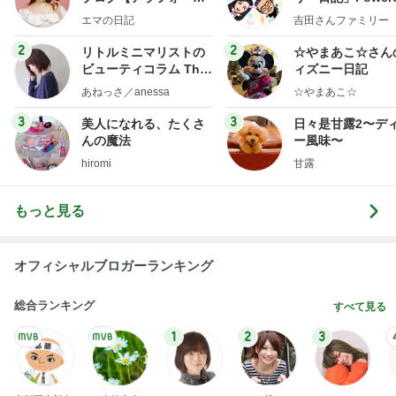
社売却セカンドライ
y Ameba 吉田さ
エマの日記
吉田さんファミリー
フ】
ミリーオフィシャ
ログ
2
2
リトルミニマリストの
☆やまあこ☆さん
ビューティコラム The
ィズニー日記
little minimalist's bea
あねっさ／anessa
☆やまあこ☆
uty colum
3
3
美人になれる、たくさ
日々是甘露2〜デ
んの魔法
ー風味〜
hiromi
甘露
もっと見る
オフィシャルブロガーランキング
総合ランキング
すべて見る
1
2
3