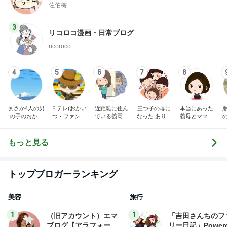
佐伯梅
3
リコロコ漫画・日常ブログ
ricoroco
4
5
6
7
8
まさか4人の男
Ｅテレ(おかい
近距離に住ん
三つ子の母に
本当にあった
の子のおかあ
つ・ファンタ
でいる義両親
なった ありつ
義母とママ友
さんになるな
ーネ！)の日々
に苦しめられ
ん日記。
の話
んて。
てます。
もっと見る
トップブロガーランキング
美容
旅行
1
1
（旧アカウント）エマ
「吉田さんちのフ
ブログ【アラフォー会
リー日記」Powere