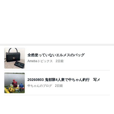
私達が何も言えなくなる事を楽しみにしていまー
す｡
最後の悪あがき
3日前
彼の理想は都合のいい専属家政婦
Amebaトピックス
1日前
今日の服装 ブログ読んでくれてて嬉しい瞬間。
桃オフィシャルブログ Powered by Ameba
2日前
移植後なのに胸が張らず痛くないこと
Amebaトピックス
1日前