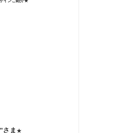
ザインご紹介★
”さま
★