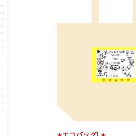
エコバッグL
★
★