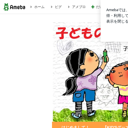
ホーム
ピグ
アメブロ
だいた 涼しい時期
埼玉県★匿名希望さまのオリジナルグッズ | 子どもの絵を永
はじめまして！
【KID'Sグ