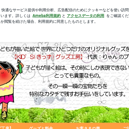
新規登録
に引越したい思い
芸能人ブログ
人気ブログ
遠の想い出として残しませんか？
ッズ工房】
グッズと料金
お客さまの声
ご