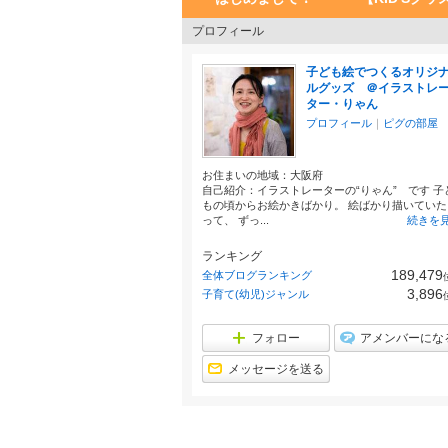
プロフィール
子ども絵でつくるオリジ
ルグッズ ＠イラストレ
ター・りゃん
プロフィール
｜
ピグの部屋
お住まいの地域：
大阪府
自己紹介：イラストレーターの“りゃん” です 子
もの頃からお絵かきばかり。 絵ばかり描いていた
って、 ずっ...
続きを
ランキング
189,479
全体ブログランキング
3,896
子育て(幼児)ジャンル
フォロー
アメンバーにな
メッセージを送る