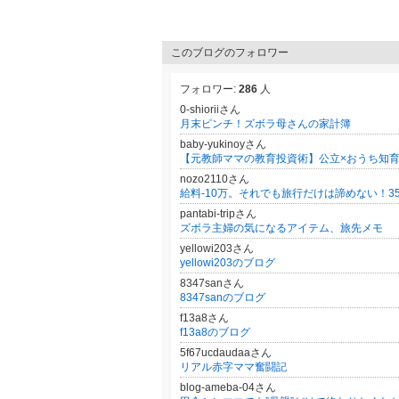
このブログのフォロワー
フォロワー:
286
人
0-shioriiさん
月末ピンチ！ズボラ母さんの家計簿
baby-yukinoyさん
nozo2110さん
pantabi-tripさん
ズボラ主婦の気になるアイテム、旅先メモ
yellowi203さん
yellowi203のブログ
8347sanさん
8347sanのブログ
f13a8さん
f13a8のブログ
5f67ucdaudaaさん
リアル赤字ママ奮闘記
blog-ameba-04さん