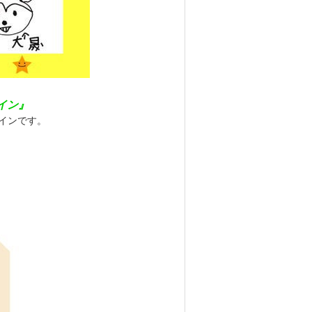
イン』
インです。