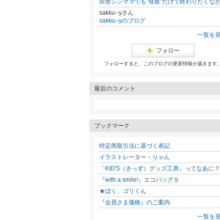
sakku--yさん
sakku--yのブログ
一覧を
フォロー
フォローすると、このブログの更新情報が届きます
最近のコメント
ブックマーク
特定商取引法に基づく表記
イラストレーター・りゃん
「KID'S（きっず）グッズ工房」ってなあに？
『with a smile!』エコバッグＳ
★ぼく、ゴリくん
『会員さま価格』のご案内
一覧を