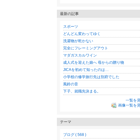
最新の記事
スポーツ
どんどん変わってゆく
洗濯物が乾かない
完全にフレーミングアウト
マダガスカルワイン
成人式を迎えた娘へ 母からの贈り物
JICAを初めて知ったのは…
小学校の修学旅行先は別府でした
風鈴の音
下子、就職先決まる。
一覧を
画像一覧を
テーマ
ブログ ( 568 )