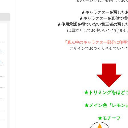
のページでもご案内してお
★キャラクターを写した
★キャラクターを真似て描
★使用承諾を得ていない第三者の写し
は原本としてお使いいただけませ
『真ん中のキャラクター部分に印字
デザインでおつくりさせていた
【元教師ママの教育投資術】公立×おうち知育で「教育費1000万」を貯めるブログ
給料-10万。それでも旅行だけは諦めない！35歳姉妹ママの節約リアル
★トリミングをほど
★メイン色『レモン
★モチーフ