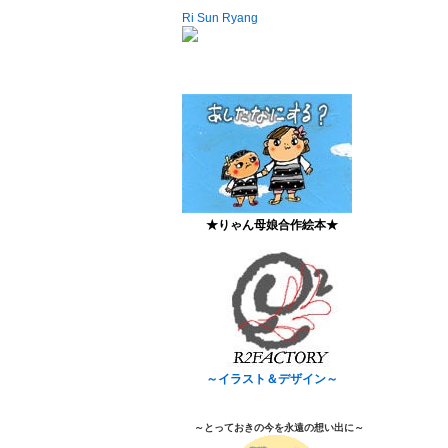
Ri Sun Ryang
★りゃん母娘合作絵本★
～イラスト＆デザイン～
～とっておきの今を永遠の想い出に～