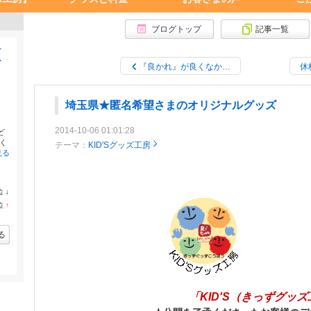
ブログトップ
記事一覧
ナ
ー
『良かれ』が良くなか…
休
埼玉県★匿名希望さまのオリジナルグッズ
2014-10-06 01:01:28
ど
く
テーマ：
KID'Sグッズ工房
見る
位
↓
ラ
位
↑
ン
ラ
キ
ン
ン
キ
る
グ
ン
下
グ
降
上
昇
「KID'S（きっずグッ