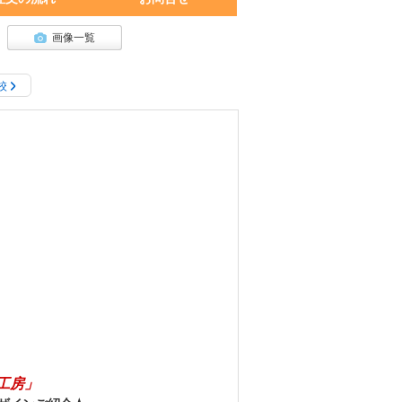
画像一覧
校
ズ工房」