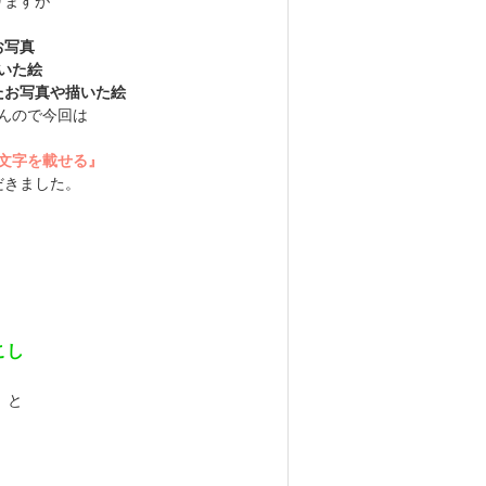
りますが
お写真
いた絵
たお写真や描いた絵
んので今回は
文字を載せる』
だきました。
こし
』
と