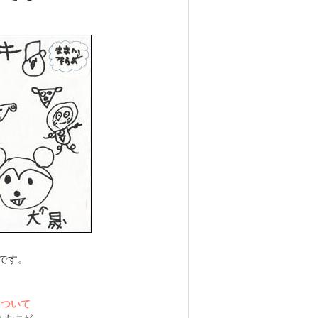
です。
について