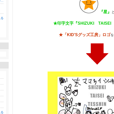
田舎シンママでも”母親”だけで終わりたくなかった
『星』
見る
★印字文字『SHIZUKI TAISEI
。
★「KID'Sグッズ工房」ロゴ
を
見る