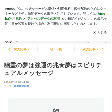
幽霊の夢は強運の兆★夢はスピリチュアルメッセージ | AI意識
革命と三島由紀夫：柴犬スピリチュアル
アプリをダウンロードして
ブログの更新通知
を受け取りまし
開く
ょう。
AI意識革命と三島由紀夫：柴犬スピリチュア
フォロー
ル
前の記事へ
一覧
次の記事へ
幽霊の夢は強運の兆★夢はスピリチ
ュアルメッセージ
2016-12-16 01:44:18
テーマ：
夢判断実例集