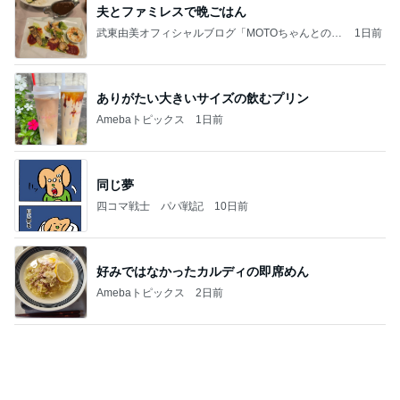
夫とファミレスで晩ごはん
武東由美オフィシャルブログ「MOTOちゃんとのは
1日前
っぴぃな毎日」Powered by Ameba
ありがたい大きいサイズの飲むプリン
Amebaトピックス
1日前
同じ夢
四コマ戦士 パパ戦記
10日前
好みではなかったカルディの即席めん
Amebaトピックス
2日前