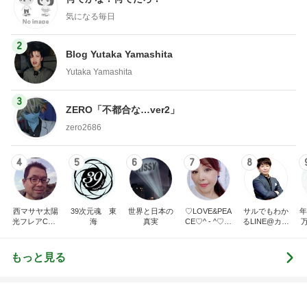
気になる毎日
2
Blog Yutaka Yamashita
Yutaka Yamashita
3
ZERO「不都合な…ver2」
zero2686
4
5
6
7
8
西マサヤ太陽
39次元魂 東
世界と日本の
♡LOVE&PEA
サルでもわか
年
光フレアCME
海
真実
CE♡^ - ^♡の
るLINE@カフ
波動地震予知
ブログ
ェ～LINE自動
研究者。東南
化システム開
海地震と南海
発者のつぶや
もっと見る
トラフ地震は2
き～
031年前後ま
で❗❗