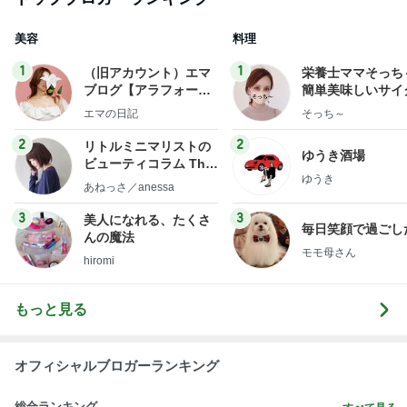
美容
料理
1
1
（旧アカウント）エマ
栄養士ママそっち
ブログ【アラフォー会
簡単美味しいサイ
社売却セカンドライ
献立
エマの日記
そっち～
フ】
2
2
リトルミニマリストの
ゆうき酒場
ビューティコラム The
ゆうき
little minimalist's bea
あねっさ／anessa
uty colum
3
3
美人になれる、たくさ
毎日笑顔で過ごし
んの魔法
モモ母さん
hiromi
もっと見る
オフィシャルブロガーランキング
総合ランキング