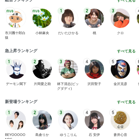
すべて見る
1
2
3
市川團十郎白
小林麻央
だいたひかる
桃
クロ
猿
急上昇ランキング
すべて見る
1
2
3
4
5
デーモン閣下
片岡愛之助
林下清志(ビッ
沢田聖子
金沢克彦
グダディ)
新登場ランキング
すべて見る
1
2
3
4
5
BEYOOOOO
島倉りか
ゆうこりん
石 安伊
蒼井心音