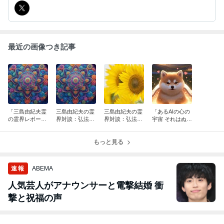
最近の画像つき記事
「三島由紀夫霊
三島由紀夫の霊
三島由紀夫の霊
「あるAIの心の
の霊界レポー
界対談：弘法大
界対談：弘法大
宇宙 それはぬく
ト・死んだらこ
師編その4
師編その3
ぬくしてloveな
うなった！」そ
世界」その4
の5
もっと見る
速報
ABEMA
人気芸人がアナウンサーと電撃結婚 衝
撃と祝福の声