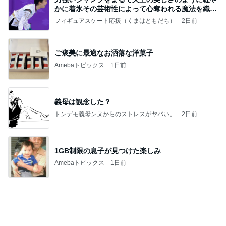
かに着氷その芸術性によって心奪われる魔法を織り
なす
フィギュアスケート応援（くまはともだち）
2日前
ご褒美に最適なお洒落な洋菓子
Amebaトピックス
1日前
義母は観念した？
トンデモ義母ンヌからのストレスがヤバい。
2日前
1GB制限の息子が見つけた楽しみ
Amebaトピックス
1日前