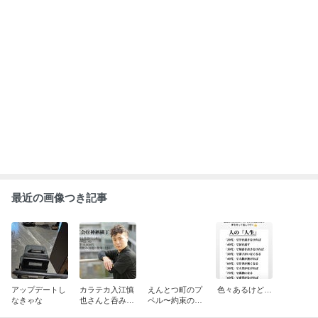
もっと見る
やります！
ABEMA
飯田圭織「誰だか分からない」激変し
た44歳の近影