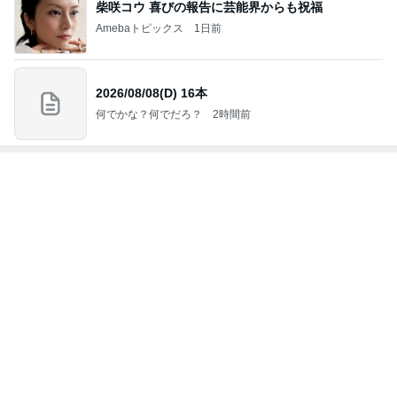
ジャンルランキング
お弁当づくり
5,211人参加中
1
酒ポンコツ女の息子LOVE blog♡♡
kana♡♡♡
2
ｒｉｉ＊ごはんアルバム
ｒｉｉ
3
運動部寮母さんの毎日お弁当☆毎日ごはん☆
☆はーちゃん☆
4
5
6
7
8