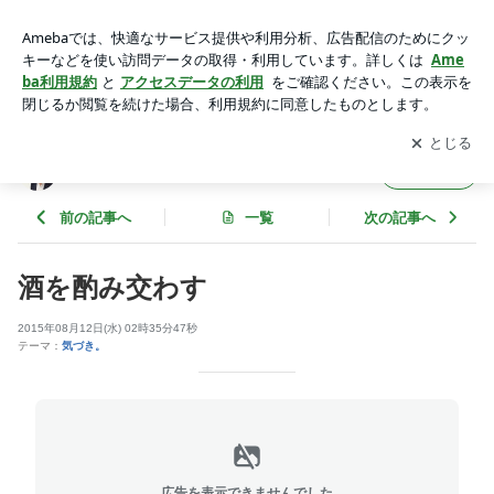
酒を酌み交わす | 人生日々勉強そして感謝
アプリをダウンロードして
ブログの更新通知
を受け取りまし
開く
ょう。
人生日々勉強そして感謝
フォロー
前の記事へ
一覧
次の記事へ
酒を酌み交わす
2015年08月12日(水) 02時35分47秒
テーマ：
気づき。
広告を表示できませんでした