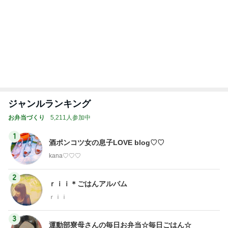
みかぱちこ家
3兄弟ママも子
ぴこれの毎日
大家族の愛情
子連れdeリゾ
のおうちでご
育て終盤
コレクション
ごはんとお弁
ート、時々キ
はん
♬.*ﾟ
当❤︎
ャラ弁
5
ブ
もっと見る