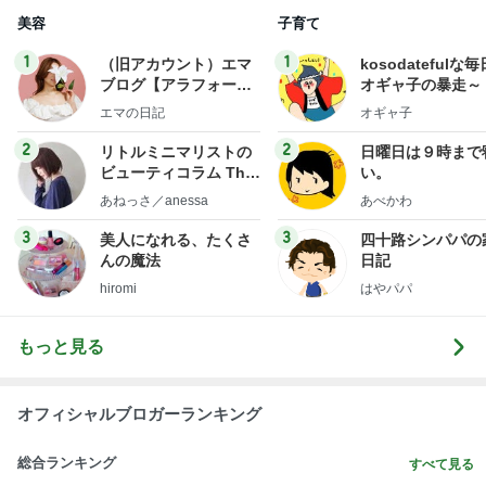
急上昇ランキング
すべて見る
1
2
3
4
5
EBiDAN 39&Ki
高山善廣
こいたん
島倉りか
つばきファク
DS
トリー
新登場ランキング
すべて見る
1
2
3
4
5
BEYOOOOO
島倉りか
ゆうこりん
石 安伊
蒼井心音
NDS