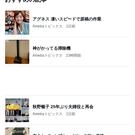
藤あや子「熱湯が」火傷に心配の声
Amebaトピックス
1日前
悲しすぎて立ち直れない。
クロオフィシャルブログPowered by Ameba
1日前
柴咲コウ 喜びの報告に芸能界からも祝福
Amebaトピックス
1日前
2026/08/08(D) 16本