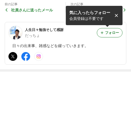
前の記事
次の記事
社員さんに送ったメール
岡村浪漫ツアーに行って来ま
気に入ったらフォロー
した！の振り返り
会員登録は不要です
人生日々勉強そして感謝
フォロー
だっちょ
日々の出来事、雑感などを綴っていきます。
最近の画像つき記事
アップデートし
カラテカ入江慎
えんとつ町のプ
色々あるけど…
なきゃな
也さんと呑み会
ペル〜約束の時
＠神栖横丁やり
計台〜ムビチケ
ます！
プレゼント企画