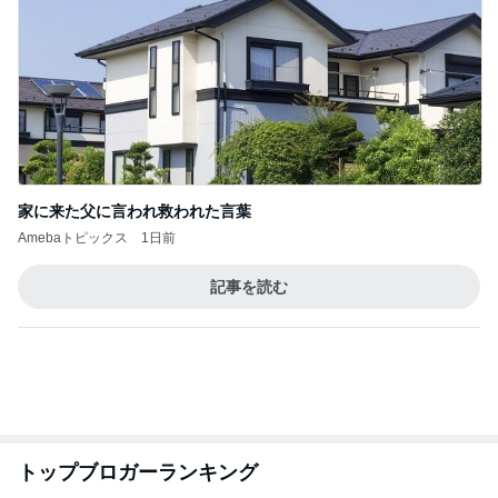
フ】
2
2
リトルミニマリストの
日曜日は９時まで
ビューティコラム The
い。
little minimalist's bea
あねっさ／anessa
あべかわ
uty colum
3
3
美人になれる、たくさ
四十路シンパパの
んの魔法
日記
hiromi
はやパパ
もっと見る
オフィシャルブロガーランキング
総合ランキング
すべて見る
1
2
3
市川團十郎白
小林麻央
だいたひかる
桃
クロ
猿