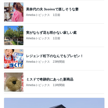
家に来た父に言われ救われた言葉
Amebaトピックス
1日前
記事を読む
トップブロガーランキング
美容
子育て
1
1
（旧アカウント）エマ
kosodatefulな毎
ブログ【アラフォー会
オギャ子の暴走～
社売却セカンドライ
エマの日記
オギャ子