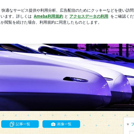
かった可愛いポーチ
芸能人ブログ
人気ブログ
新規登録
）
prius07
記事一覧
画像一覧