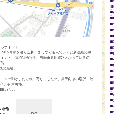
■
日記
■
■
■
■
■
■
きるポイント。
■
R415号線を渡り左折、まっすぐ進んでいくと新湊線の線
■
ポイント。陸橋は歩行者・自転車専用道路となっているの
■
可能。
■
前後の距離。
■
■
塔・木の影がまだら状に写りこむため、曇天向きの場所。陸
■
料等が調達可能。
■
4列車のもの。
■
■
■
ス 特別
■