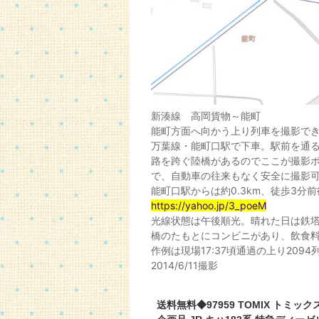
新湊線 高岡貨物～能町
能町方面へ向かう上り列車を撮影で
万葉線・能町口駅で下車。駅前を通る
路を跨ぐ陸橋があるのでここが撮影
で、自動車の往来もなく安全に撮影
能町口駅からは約0.3km、徒歩3分
https://yahoo.jp/3_poeM
光線状態は午後順光。晴れた日は鉄
橋のたもとにコンビニがあり、飲食
作例は現場17:37頃通過の上り209
2014/6/11撮影
送料無料◆97959 TOMIX トミック