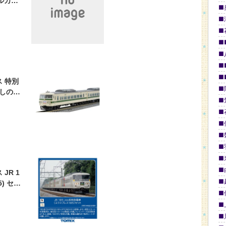
ゼルカー
■
) セ
■
予約】
■
■
■
■
■
ス 特別
■
かしの新
■
 鉄道模
■
■
■
■
■
■
JR 1
■
) セッ
■
約】
■
■