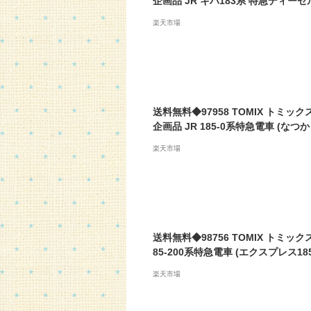
企画品 JR キハ183系 特急ディー
(さよならキハ183系オホーツク・大雪
楽天市場
ット(5両) Nゲージ 鉄道模型 【1月
送料無料◆97958 TOMIX トミック
企画品 JR 185-0系特急電車 (なつ
幹線リレー号) セット(6両) Nゲージ
楽天市場
型 【1月予約】
送料無料◆98756 TOMIX トミックス 
85-200系特急電車 (エクスプレス185
ト(7両) Nゲージ 鉄道模型 【8月予
楽天市場