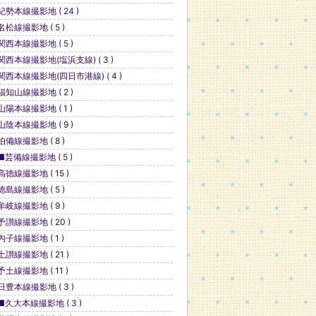
紀勢本線撮影地 ( 24 )
名松線撮影地 ( 5 )
関西本線撮影地 ( 5 )
関西本線撮影地(塩浜支線) ( 3 )
関西本線撮影地(四日市港線) ( 4 )
福知山線撮影地 ( 2 )
山陽本線撮影地 ( 1 )
山陰本線撮影地 ( 9 )
伯備線撮影地 ( 8 )
■芸備線撮影地 ( 5 )
高徳線撮影地 ( 15 )
徳島線撮影地 ( 5 )
牟岐線撮影地 ( 9 )
予讃線撮影地 ( 20 )
内子線撮影地 ( 1 )
土讃線撮影地 ( 21 )
予土線撮影地 ( 11 )
日豊本線撮影地 ( 3 )
■久大本線撮影地 ( 3 )