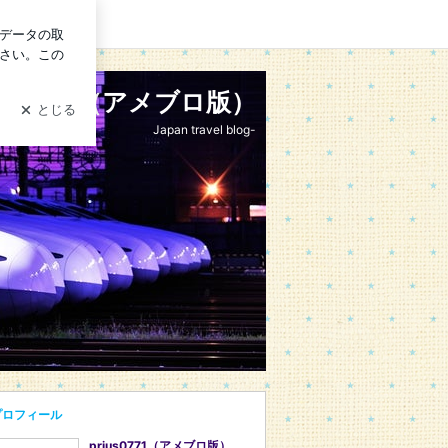
ログイン
71のブログ（アメブロ版）
Japan travel blog-
プロフィール
prius0771（アメブロ版）