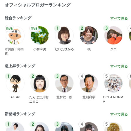
オフィシャルブロガーランキング
総合ランキング
すべて見る
1
2
3
市川團十郎白
小林麻央
だいたひかる
桃
クロ
猿
急上昇ランキング
すべて見る
1
2
3
4
5
AKB48
たんぽぽ川村
北村総一朗
北別府学
OCHA NORM
エミコ
A
新登場ランキング
すべて見る
1
2
3
4
5