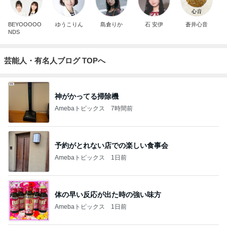
BEYOOOOO
ゆうこりん
島倉りか
石 安伊
蒼井心音
NDS
芸能人・有名人ブログ TOPへ
神がかってる掃除機
Amebaトピックス
7時間前
予約がとれない店での楽しい食事会
Amebaトピックス
1日前
体の早い反応が出た時の強い味方
Amebaトピックス
1日前