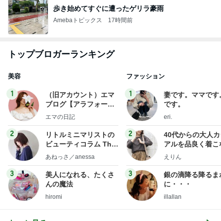
歩き始めてすぐに遭ったゲリラ豪雨
Amebaトピックス
17時間前
トップブロガーランキング
美容
ファッション
1
1
（旧アカウント）エマ
妻です。ママです
ブログ【アラフォー会
です。
社売却セカンドライ
エマの日記
eri.
フ】
2
2
リトルミニマリストの
40代からの大人
ビューティコラム The
アルを品良く着こ
little minimalist's bea
ファッションブロ
あねっさ／anessa
えりん
uty colum
3
3
美人になれる、たくさ
銀の滴降る降るま
んの魔法
に・・・
hiromi
illallan