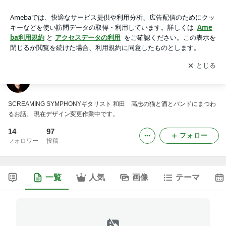
和田METAL FACTORY
アプリをダウンロードして
ブログの更新通知
を受け取りまし
開く
ょう。
和田METAL FACTORY
SCREAMING SYMPHONYギタリスト 和田 高志の猫と酒とバンドにまつわ
るお話。 現在デザイン変更作業中です。
14
97
フォロー
フォロワー
投稿
一覧
人気
画像
テーマ