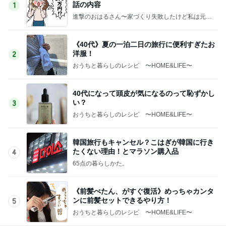
話の内容
1
進撃のおはるさん〜家づくり失敗したけど私は元気
です〜
《40代》夏の一泊二日の旅行に便利すぎたお
洋服！
2
おうちと暮らしのレシピ 〜HOME&LIFE〜
40代になって頭皮が気になるのって恥ずかし
い？
3
おうちと暮らしのレシピ 〜HOME&LIFE〜
韓国旅行もキャンセル？こはぎが韓国に行き
たくない理由！とマラソン購入品
4
65点の暮らしかた。
《前髪ぺたん、がすぐ復活》めっちゃカンタ
ンに前髪セットできるやり方！
5
おうちと暮らしのレシピ 〜HOME&LIFE〜