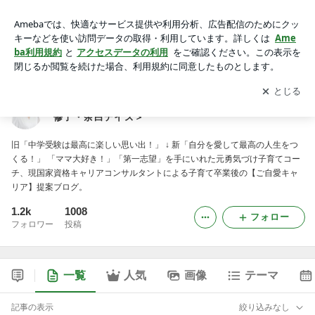
【風の時代★ご自愛キャリアのつくりかた】＜子育て修了・余
白デイズ＞
アプリをダウンロードして
ブログの更新通知
を受け取りまし
開く
ょう。
【風の時代★ご自愛キャリアのつくりかた】＜子育て
修了・余白デイズ＞
旧「中学受験は最高に楽しい思い出！」 ↓ 新「自分を愛して最高の人生をつ
くる！」 「ママ大好き！」「第一志望」を手にいれた元勇気づけ子育てコー
チ、現国家資格キャリアコンサルタントによる子育て卒業後の【ご自愛キャ
リア】提案ブログ。
1.2k
1008
フォロー
フォロワー
投稿
一覧
人気
画像
テーマ
記事の表示
絞り込みなし