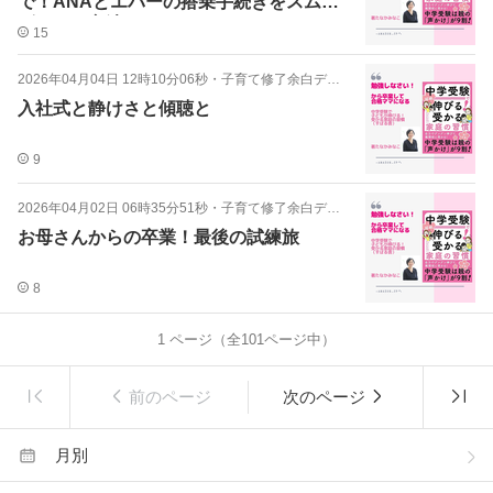
で！ANAとエバーの搭乗手続きをスムー
ズにする方法
15
2026年04月04日 12時10分06秒
・
子育て修了余白デイズ
入社式と静けさと傾聴と
9
2026年04月02日 06時35分51秒
・
子育て修了余白デイズ
お母さんからの卒業！最後の試練旅
8
1
ページ（全
101
ページ中）
前のページ
次のページ
月別