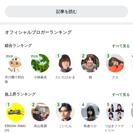
記事を読む
オフィシャルブロガーランキング
総合ランキング
すべて見る
1
2
3
市川團十郎白
小林麻央
だいたひかる
桃
クロ
猿
急上昇ランキング
すべて見る
1
2
3
4
5
EBiDAN 39&Ki
高山善廣
こいたん
島倉りか
つばきファク
DS
トリー