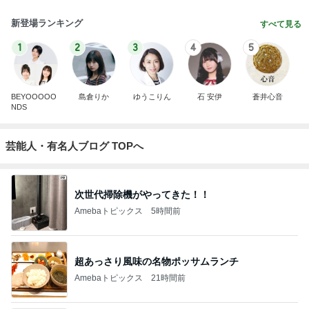
新登場ランキング
すべて見る
1
2
3
4
5
BEYOOOOO
島倉りか
ゆうこりん
石 安伊
蒼井心音
NDS
芸能人・有名人ブログ TOPへ
次世代掃除機がやってきた！！
Amebaトピックス
5時間前
超あっさり風味の名物ポッサムランチ
Amebaトピックス
21時間前