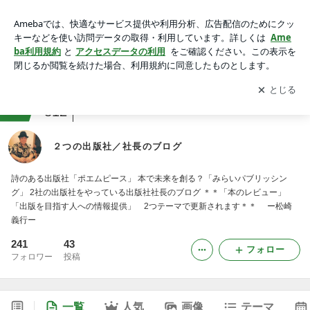
２つの出版社／社長のブログ
アプリをダウンロードして
ブログの更新通知
を受け取りまし
開く
ょう。
ranking
サラリーマン・ビジネスマンジャンル
812
２つの出版社／社長のブログ
詩のある出版社「ポエムピース」 本で未来を創る？「みらいパブリッシン
グ」 2社の出版社をやっている出版社社長のブログ ＊＊「本のレビュー」
「出版を目指す人への情報提供」 2つテーマで更新されます＊＊ ー松崎
義行ー
241
43
フォロー
フォロワー
投稿
一覧
人気
画像
テーマ