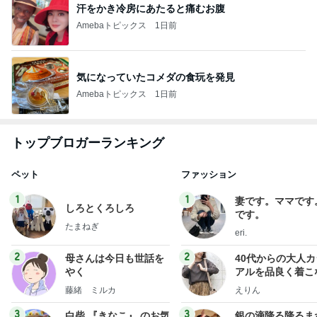
汗をかき冷房にあたると痛むお腹
Amebaトピックス
1日前
気になっていたコメダの食玩を発見
Amebaトピックス
1日前
トップブロガーランキング
ペット
ファッション
1
1
妻です。ママです
しろとくろしろ
です。
たまねぎ
eri.
2
2
母さんは今日も世話を
40代からの大人
やく
アルを品良く着こ
ファッションブロ
藤緒 ミルカ
えりん
3
3
白柴 『きなこ』 のお気
銀の滴降る降るま