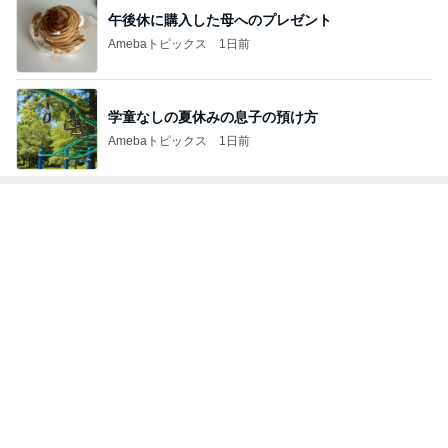
午後休に購入した母へのプレゼント
Amebaトピックス
1日前
学童なしの夏休みの息子の預け方
Amebaトピックス
1日前
トップブロガーランキング
子育て
美容
1
1
kosodatefulな毎日 ～
（旧アカウント）
オギャ子の暴走～
ブログ【アラフォ
社売却セカンドラ
オギャ子
エマの日記
フ】
2
2
日曜日は９時まで寝た
リトルミニマリス
い。
ビューティコラム 
little minimalist'
あべかわ
あねっさ／anessa
uty colum