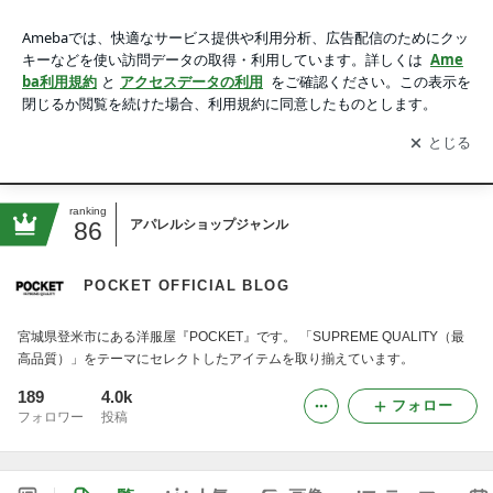
POCKET OFFICIAL BLOG
アプリをダウンロードして
ブログの更新通知
を受け取りまし
開く
ょう。
Blog
Home
Web Shop
Instagram
ranking
86
アパレルショップジャンル
POCKET OFFICIAL BLOG
宮城県登米市にある洋服屋『POCKET』です。 「SUPREME QUALITY（最
高品質）」をテーマにセレクトしたアイテムを取り揃えています。
189
4.0k
フォロー
フォロワー
投稿