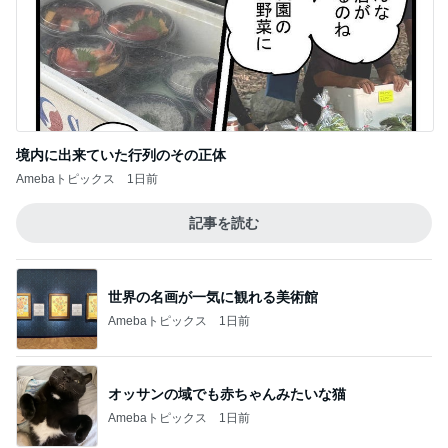
当別町の激うまうどん❤️
3
道産子どすどす！
銀座おのでら＠ハワイ 我慢できません！
4
東京ホルモンズの中身のある話
土用の丑の日にうなぎを食べなかったので！
5
いもっちゃんのブログ
このジャンルの記事をもっと見る