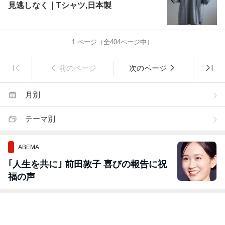
見逃しなく｜Tシャツ,日本製
1
ページ（全
404
ページ中）
前のページ
次のページ
月別
テーマ別
ABEMA
｢人生を共に｣ 前田敦子 喜びの報告に祝
福の声