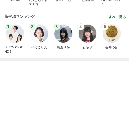
夫の施設入所で苦しくなる生活
Amebaトピックス
11時間前
記事を読む
山田邦子 宇都宮の激励会で寝落ち
Amebaトピックス
1日前
給付金で自分で買ったカルティエ
Amebaトピックス
10時間前
原田龍二 突然姿を現したキジに感激