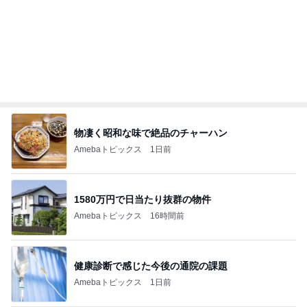
Amebaトピックス
2日前
記事を読む
オフィシャルブロガーランキング
総合ランキング
すべて見る
1
2
3
市川團十郎白
小林麻央
だいたひかる
桃
クロ
猿
急上昇ランキング
すべて見る
1
2
3
4
5
AKB48
たんぽぽ川村
北村総一朗
北別府学
OCHA NORM
エミコ
A