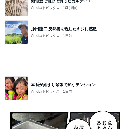
Amebaトピックス
1日前
記事を読む
リハで泣き目が腫れた発表会当日
Amebaトピックス
1日前
ジャンル人気記事ランキング
B級グルメマニア
牛丼チェーンのすき家でキングカレーともう
１品食べてみた
1
アッキーのデカ盛りライフ
【山梨県甲州市】容赦ナシの愛情盛り！特盛
W丼を頼んだらとんでもないの出てき
2
た…！〜花藤食堂さん〜
デカ盛りんぐ