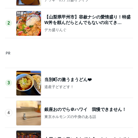
記事を読む
昔は好きじゃなかった母の料理
Amebaトピックス
12時間前
ママ5人が真似したベビーゲート
Amebaトピックス
1日前
彼が買ってくれた行きたい温泉の本
Amebaトピックス
1日前