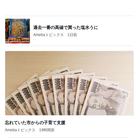
小原正子 しっくりくる家族の光景
Amebaトピックス
1日前
首に手を回しうすら笑いした元夫
Amebaトピックス
1日前
食料品売り場で危うく成仏した件