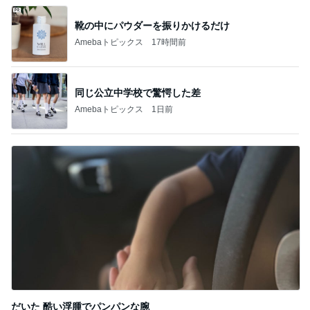
新登場ランキング
すべて見る
1
2
3
4
5
BEYOOOOO
ゆうこりん
島倉りか
石 安伊
蒼井心音
NDS
芸能人・有名人ブログ TOPへ
靴箱を開けても無臭になった理由！
Amebaトピックス
17時間前
娘が描いた私と元旦那さんの絵
Amebaトピックス
1日前