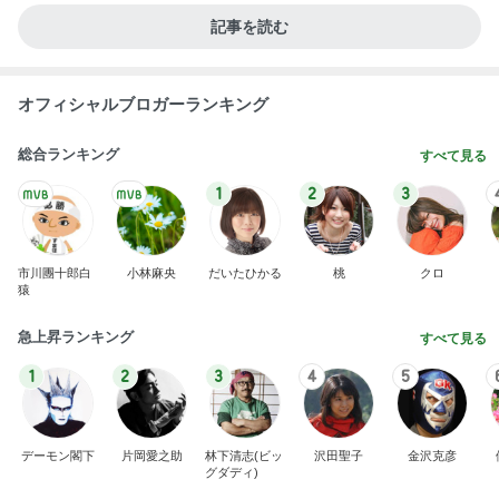
新登場ランキング
すべて見る
1
2
3
4
5
BEYOOOOO
島倉りか
ゆうこりん
石 安伊
蒼井心音
NDS