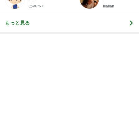
はやパパ
illallan
もっと見る
もったいないから食べた補食の残り
Amebaトピックス
1日前
焼肉きんぐで暴食し増えた500g
Amebaトピックス
1日前
急遽決めた箱根と三嶋大社への旅行
Amebaトピックス
21時間前
次世代掃除機がやってきた！！