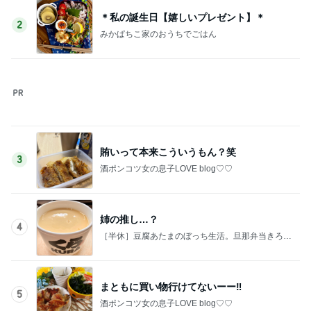
このジャンルの記事をもっと見る
次世代掃除機がやってきた！！
Amebaトピックス
23時間前
小松彩夏 息子も一緒に撮影同行
Amebaトピックス
1日前
好みではなかったカルディの即席めん
Amebaトピックス
2日前