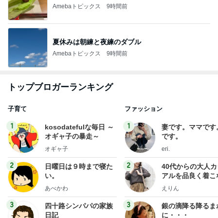
Amebaトピックス
9時間前
夏休みは朝練と夜練のダブル
Amebaトピックス
9時間前
トップブロガーランキング
子育て
ファッション
1
1
kosodatefulな毎日 ～
妻です。ママです
オギャ子の暴走～
です。
オギャ子
eri.
2
2
日曜日は９時まで寝た
40代からの大人
い。
アルを品良く着こ
ファッションブロ
あべかわ
えりん
3
3
四十路シンパパの家族
銀の滴降る降るま
日記
に・・・