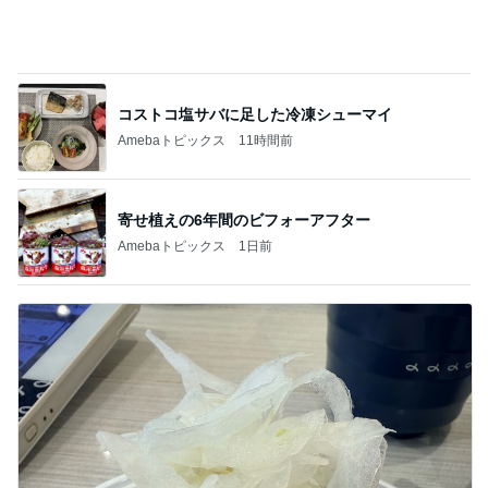
念願のはま寿司にあったホタルイカ
Amebaトピックス
1日前
記事を読む
ヒデ iPhoneからの乗り換え悩み
Amebaトピックス
1日前
58%オフで買える豪華すぎるセット
Amebaトピックス
1日前
難しくて挫折しそうなフロアタイル
Amebaトピックス
1日前