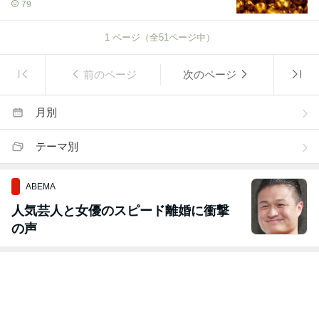
79
1
ページ（全
51
ページ中）
前のページ
次のページ
月別
テーマ別
ABEMA
人気芸人と女優のスピード離婚に衝撃
の声