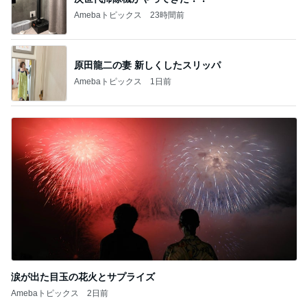
記事を読む
オフィシャルブロガーランキング
総合ランキング
すべて見る
1
2
3
市川團十郎白
小林麻央
だいたひかる
桃
クロ
猿
急上昇ランキング
すべて見る
1
2
3
4
5
デーモン閣下
片岡愛之助
林下清志(ビッ
沢田聖子
金沢克彦
グダディ)