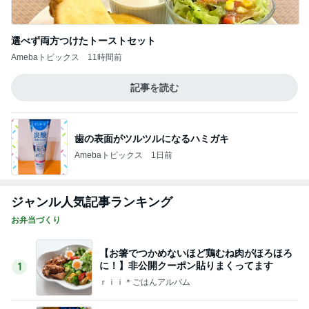
＊私の誕生日【嬉しいプレゼント】＊
2
みかぱちこ家のおうちでごはん
賄いって本来こういうもん？笑
3
酒ポンコツ女の息子LOVE blog♡♡
姉の推し…？
4
［半休］豆腐あたまのぼっち生活。旦那弁当きろく
はお休み中
まともに買い物行けてないーー‼︎
5
酒ポンコツ女の息子LOVE blog♡♡