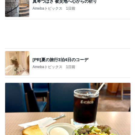
選べず両方つけたトーストセット
Amebaトピックス
11時間前
記事を読む
歯の表面がツルツルになるハミガキ
Amebaトピックス
1日前
ジャンル人気記事ランキング
お弁当づくり
【お箸でつかめないほど鶏むね肉がほろほろ
に！】非公開クーポン貼りまくってます
1
ｒｉｉ＊ごはんアルバム