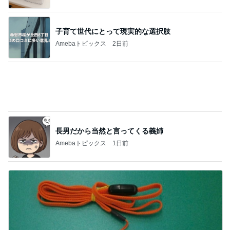
実家売却問題という大きな介護
Amebaトピックス
2日前
記事を読む
灼熱地獄で一晩続いた今までにない頭痛
Amebaトピックス
1日前
欲しいぞってなったパンツの再販
Amebaトピックス
1日前
真琴つばさ 被災地へ心からの祈り