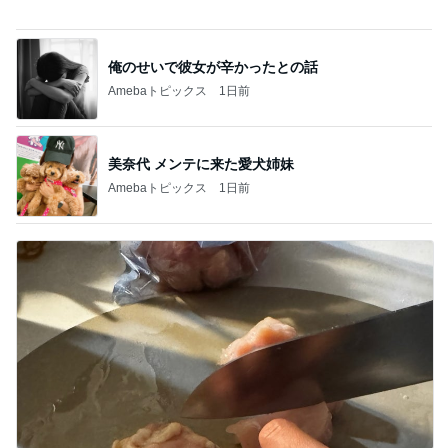
220円で用途別に使えるまな板
Amebaトピックス
1日前
記事を読む
夫より大きい弁当箱を選んだ小1息子
Amebaトピックス
1日前
高橋真麻 朝5時にコムタンとユッケ
Amebaトピックス
1日前
デザートより食後酒を楽しむ大人
Amebaトピックス
2日前