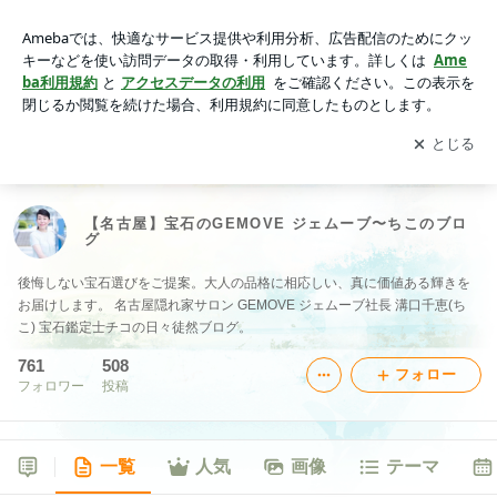
【名古屋】宝石のGEMOVE ジェムーブ〜ちこのブログ
アプリをダウンロードして
ブログの更新通知
を受け取りまし
開く
ょう。
【名古屋】宝石のGEMOVE ジェムーブ〜ちこのブロ
グ
後悔しない宝石選びをご提案。大人の品格に相応しい、真に価値ある輝きを
お届けします。 名古屋隠れ家サロン GEMOVE ジェムーブ社長 溝口千恵(ち
こ) 宝石鑑定士チコの日々徒然ブログ。
761
508
フォロー
フォロワー
投稿
一覧
人気
画像
テーマ