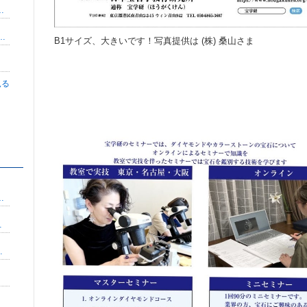
長よしみ〜るのつぶやき】
たの癒し人 Stone Dr.®a-key
B1サイズ、大きいです！写真提供は (株) 桑山さま
見る
。
ィブに」/言語化オタク・ライター/熊本
 渡邊千春のブログ
育てケアマネの岡崎改革