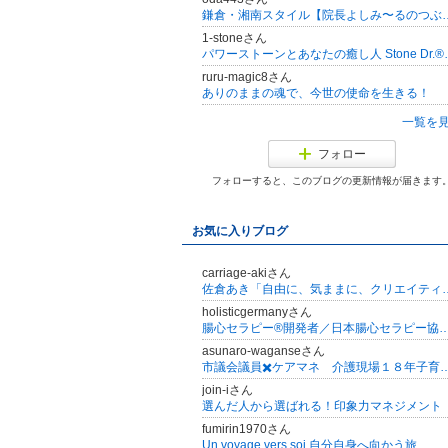
鎌倉・湘南スタイル【院
1-stoneさん
パワーストーンとあな
ruru-magic8さん
ありのままの魂で、今世の使命を生きる！
一覧を
フォロー
フォローすると、このブログの更新情報が届きます
お気に入りブログ
carriage-akiさん
佐倉あき「自由に、気ままに、クリエイテ
holisticgermanyさん
腸心セラピー®︎開発者／日本腸心セラピー協会代表
asunaro-waganseさん
市議会議員✖️ケアマネ 介護現場１８年子
join-iさん
選んだ人から選ばれる！印象力マネジメント
fumirin1970さん
Un voyage vers soi 自分自身へ向かう旅