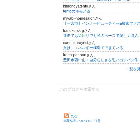
kimonoyatentoさん
tentoのキモノ道
miyabi-homesalonさん
tomoko-skrgさん
迷走でも遠回りでも私のペースで楽しく収入をつくる アラ
cannakurayosiさん
女は、エネルギー構造でできている。
iroha-panpanさん
豊田市西中山・自分らしさを思い
一覧を
RSS
※著作権についてのご注意