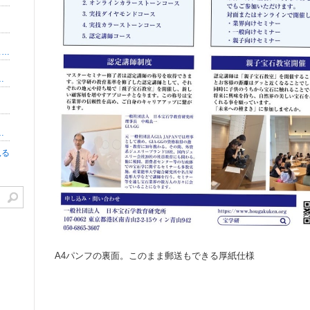
【一宮市】インナービューティー&酵素ファスティング 自分史上最高の自分を作り出すプライベートサロン 森川郁子（郁ちゃん）のブログ
フォー書店員の稼ぎ方改革【福岡・オンライン】桜木ともこ
出すパン作り教室 彩葉（いろは）
見る
A4パンフの裏面。このまま郵送もできる厚紙仕様