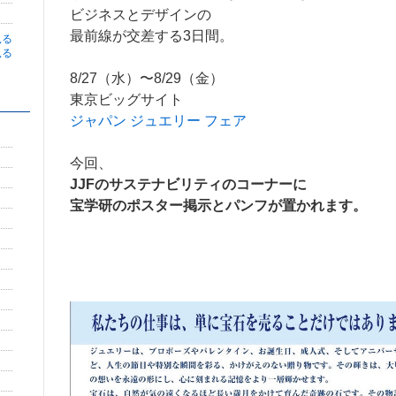
ビジネスとデザインの
最前線が交差する3日間。
見る
見る
8/27（水）〜8/29（金）
東京ビッグサイト
ジャパン ジュエリー フェア
今回、
JJFのサステナビリティのコーナーに
宝学研のポスター掲示とパンフが置かれます。