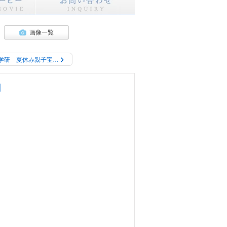
画像一覧
学研 夏休み親子宝…
研】