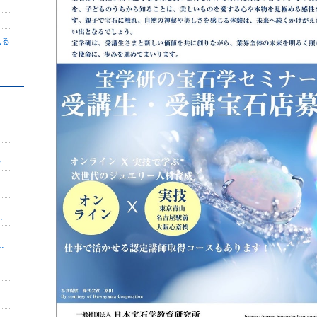
見る
や
計アドバイザー｜唐澤かおり
かし/美容院/SOPHY
のトーク力に頼らず売れるノウハウ