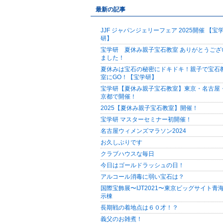
最新の記事
JJF ジャパンジェリーフェア 2025開催 【宝
研】
宝学研 夏休み親子宝石教室 ありがとうござ
ました！
夏休みは宝石の秘密にドキドキ！親子で宝石
室にGO！【宝学研】
宝学研【夏休み親子宝石教室】東京・名古屋
京都で開催！
2025【夏休み親子宝石教室】開催！
宝学研 マスターセミナー初開催！
名古屋ウィメンズマラソン2024
お久しぶりです
クラブハウスな毎日
今日はゴールドラッシュの日！
アルコール消毒に弱い宝石は？
国際宝飾展〜IJT2021〜東京ビッグサイト青
示棟
長期戦の着地点は６０才！？
義父のお雑煮！