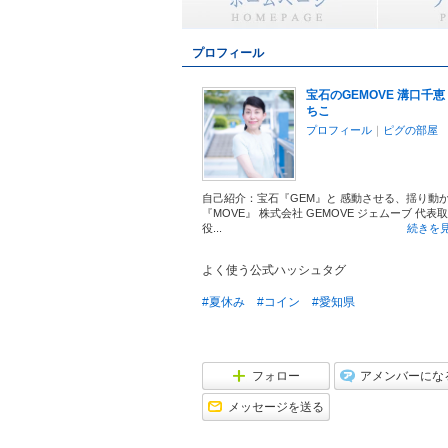
プロフィール
宝石のGEMOVE 溝口千恵
ちこ
プロフィール
｜
ピグの部屋
自己紹介：宝石『GEM』と 感動させる、揺り動
『MOVE』 株式会社 GEMOVE ジェムーブ 代表
役...
続きを
よく使う公式ハッシュタグ
#夏休み
#コイン
#愛知県
フォロー
アメンバーにな
メッセージを送る