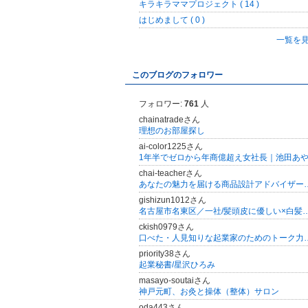
キラキラママプロジェクト ( 14 )
はじめまして ( 0 )
一覧を
このブログのフォロワー
フォロワー:
761
人
chainatradeさん
理想のお部屋探し
ai-color1225さん
1年半でゼロから年商億超え女社長｜池田あ
chai-teacherさん
あなたの魅力を届ける商品設
gishizun1012さん
名古屋市名東区／一社/髪頭皮に優しい×白髪ぼ
ckish0979さん
口べた・人見知りな起業家のため
priority38さん
起業秘書/星沢ひろみ
masayo-soutaiさん
神戸元町、お灸と操体（整体）サロン
oda443さん