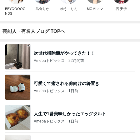
BEYOOOOO
島倉りか
ゆうこりん
MOMIママ
石 安伊
NDS
芸能人・有名人ブログ TOPへ
次世代掃除機がやってきた！！
Amebaトピックス
22時間前
可愛くて癒される仰向けの箸置き
Amebaトピックス
1日前
人生で1番美味しかったエッグタルト
Amebaトピックス
1日前