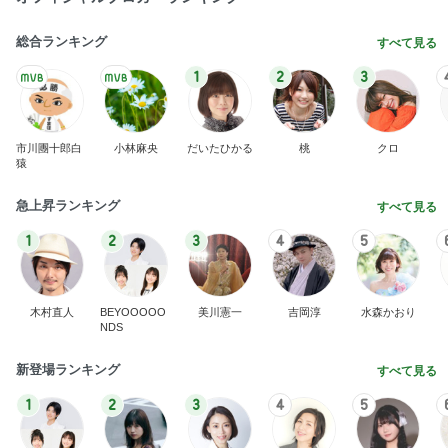
総合ランキング
すべて見る
1
2
3
市川團十郎白
小林麻央
だいたひかる
桃
クロ
猿
急上昇ランキング
すべて見る
1
2
3
4
5
木村直人
BEYOOOOO
美川憲一
吉岡淳
水森かおり
NDS
新登場ランキング
すべて見る
1
2
3
4
5