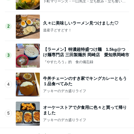
下町マリーンズ・一口馬主・立ち飲み・立ち食いそ
ば
久々に美味しいラーメン見つけました♡
2
道産子どすどす！
【ラーメン】特濃超特盛つけ麺 1.5kg@つ
け麺専門店 三田製麺所 岡崎店 愛知県岡崎市
3
『やすたろう』的 食の備忘録
牛丼チェーンのすき家でキングカレーともう
１品食べてみた
4
アッキーのデカ盛りライフ
オーケーストアで夕食用に色々と買って帰り
ました
5
アッキーのデカ盛りライフ