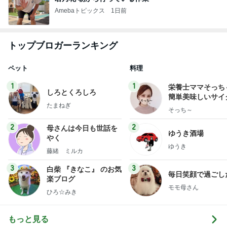
Amebaトピックス
1日前
トップブロガーランキング
ペット
料理
1
1
栄養士ママそっち
しろとくろしろ
簡単美味しいサイ
たまねぎ
献立
そっち～
2
2
母さんは今日も世話を
ゆうき酒場
やく
ゆうき
藤緒 ミルカ
3
3
白柴 『きなこ』 のお気
毎日笑顔で過ごし
楽ブログ
モモ母さん
ひろ☆みき
もっと見る