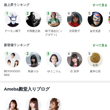
急上昇ランキング
すべて見る
1
2
3
4
5
デーモン閣下
片岡愛之助
林下清志(ビッ
沢田聖子
金沢克彦
グダディ)
新登場ランキング
すべて見る
1
2
3
4
5
BEYOOOOO
島倉りか
ゆうこりん
石 安伊
蒼井心音
NDS
Ameba殿堂入りブログ