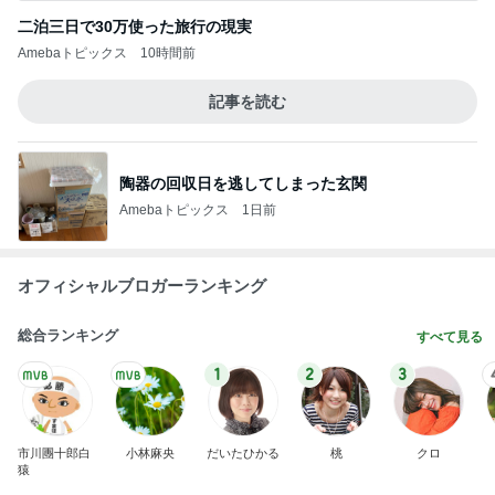
二泊三日で30万使った旅行の現実
Amebaトピックス
10時間前
記事を読む
陶器の回収日を逃してしまった玄関
Amebaトピックス
1日前
オフィシャルブロガーランキング
総合ランキング
すべて見る
1
2
3
市川團十郎白
小林麻央
だいたひかる
桃
クロ
猿