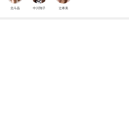
北斗晶
中川翔子
辻希美