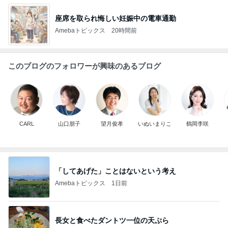
座席を取られ悔しい妊娠中の電車通勤
Amebaトピックス
20時間前
このブログのフォロワーが興味のあるブログ
CARL
山口朋子
望月俊孝
いぬいまりこ
鶴岡李咲
「してあげた」ことはないという考え
Amebaトピックス
1日前
長女と食べたダントツ一位の天ぷら