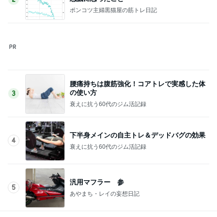
あやまち・レイの妄想日記
このジャンルの記事をもっと見る
レジェンド松下のなんでもプレゼン！
Amebaトピックス
4時間前
先天的な眼振で頭が揺れる様子
Amebaトピックス
1日前
田中健 妻が喜ぶ義父がPの番組
Amebaトピックス
1日前
時差ボケでかなり助けられた事