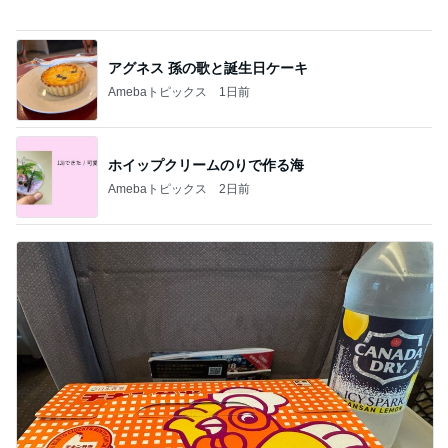
久しぶりに着た癖強デザインのスーツ
Amebaトピックス
10時間前
記事を読む
心の余白をもちながら転がる日々
Amebaトピックス
1日前
龍玄とし アメブロ8周年の日に感謝
Amebaトピックス
13時間前