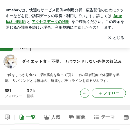
ダイエット食・不要。リバウンドしない身体の絞込み
アプリをダウンロードして
ブログの更新通知
を受け取りまし
開く
ょう。
ranking
30
筋トレ・ジムジャンル
ダイエット食・不要。リバウンドしない身体の絞込み
ご飯をしっかり食べ、深層筋肉を造って頂く。その深層筋肉で体脂肪を燃
焼。 リバウンドとは無縁の、綺麗なボディラインを造るジムです。
681
3.2k
フォロー
フォロワー
投稿
一覧
人気
画像
テーマ