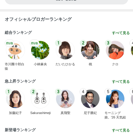
オフィシャルブロガーランキング
総合ランキング
すべて見る
1
2
3
市川團十郎白
小林麻央
だいたひかる
桃
クロ
猿
急上昇ランキング
すべて見る
1
2
3
4
5
加藤紀子
Sakurashimeji
真飛聖
尼子勝紀
モーニング
娘。'26 天気組
新登場ランキング
すべて見る