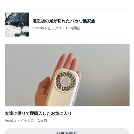
加入してすぐの怖かった公演回想
Amebaトピックス
1日前
かとうかず子 娘と汗だくで草取り
Amebaトピックス
1日前
田中健 妻が表参道でママ友ランチ
Amebaトピックス
20時間前