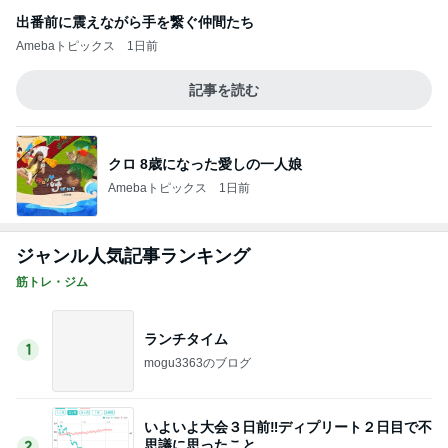
ランチタイム
1
mogu3363のブログ
いよいよ大会３日前‼︎ディプリート２日目で不
思議に思ったこと
2
ポンコツ主婦黒猫屋の筋トレ日記
腰痛持ちは腹筋強化！コアトレで実感した体
の使い方
3
衰えに抗う60代のジム活記録
下半身メインの自主トレ＆デッドバグの効果
4
衰えに抗う60代のジム活記録
汎用マフラー 参
5