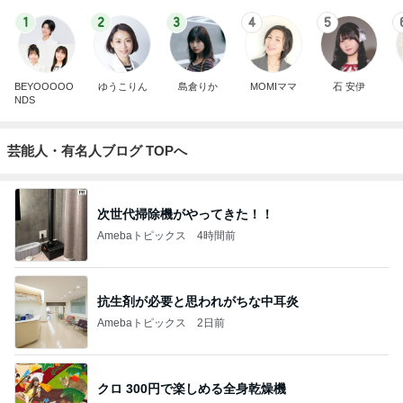
1
2
3
4
5
BEYOOOOO
ゆうこりん
島倉りか
MOMIママ
石 安伊
NDS
芸能人・有名人ブログ TOPへ
次世代掃除機がやってきた！！
Amebaトピックス
4時間前
抗生剤が必要と思われがちな中耳炎
Amebaトピックス
2日前
クロ 300円で楽しめる全身乾燥機