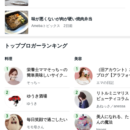
味が悪くないが肉が硬い焼肉弁当
Amebaトピックス
2日前
トップブロガーランキング
料理
美容
1
1
栄養士ママそっち～の
（旧アカウント）
簡単美味しいサイクル
ブログ【アラフォ
献立
社売却セカンドラ
そっち～
エマの日記
フ】
2
2
リトルミニマリス
ゆうき酒場
ビューティコラム 
ゆうき
little minimalist'
あねっさ／anessa
uty colum
3
3
美人になれる、た
毎日笑顔で過ごしたい
んの魔法
モモ母さん
hiromi