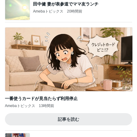
Amebaトピックス
1日前
假屋崎省吾 手抜きパスタでご馳走
Amebaトピックス
1日前
アグネス 孫の歌と誕生日ケーキ
Amebaトピックス
1日前
ホイップクリームのりで作る海
Amebaトピックス
2日前