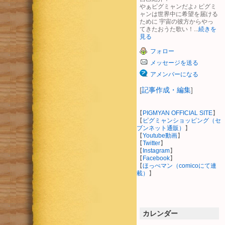
やぁピグミャンだよ♪ ピグミ
ャンは世界中に希望を届ける
ために 宇宙の彼方からやっ
てきたおうた歌い！...
続きを
見る
フォロー
メッセージを送る
アメンバーになる
[
記事作成・編集
]
【
PIGMYAN OFFICIAL SITE
】
【
ピグミャンショッピング（セ
ブンネット通販）
】
【
Youtube動画
】
【
Twitter
】
【
Instagram
】
【
Facebook
】
【
ほっぺマン（comicoにて連
載）
】
カレンダー