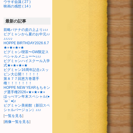
ウサギ会議 ( 27 )
映画の感想 ( 14 )
最新の記事
前略バナナの皮の上より♪♪♪
ピグミャンから夏のお中元♪♪
♪♪♪♪♪
HOPPE BIRTHDAY2026.6.7
★⭐︎★⭐︎★⭐︎★
ピグミャン喫茶〜GW限定ス
ペシャルメニュー〜♪♪♪
ピグミャンハイスクール入学
式★⭐︎★⭐︎★⭐︎★
ピグミャン16周年記念♪スッ
ピン大公開！！！！！
第８７７回恵方巻選手
権！！！！！！！
HOPPE NEW YEARもちキン
グ選手権2026⭐︎★⭐︎★⭐︎★⭐︎
ほっぺマン年末スペシャル(●
´ω｀●)♪
ピグミャン美術館（新旧スペ
シャルバージョン）♪♪♪
[
一覧を見る
]
[
画像一覧を見る
]