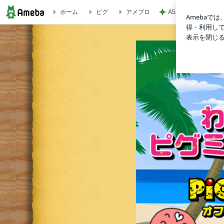
A5和牛を使った絶
ホーム
ピグ
アメブロ
頬王杯武術トーナメント♪♪♪ | PIGMYANオフィシャルブログ「わ