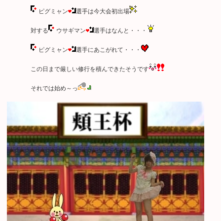
ピグミャン
選手は今大会初出場
対する
ウサギマン
選手はなんと・・・
ピグミャン
選手にあこがれて・・・
この日まで厳しい修行を積んできたそうです
それでは始め～っ