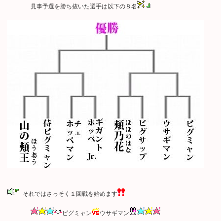
見事予選を勝ち抜いた選手は以下の８名
それではさっそく１回戦を始めます
ピグミャン
ウサギマン