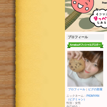
プロフィール
プロフィール
｜
ピグの部屋
ニックネーム：
PIGMYAN
（ピグミャン）
性別：
女性
自己紹介：