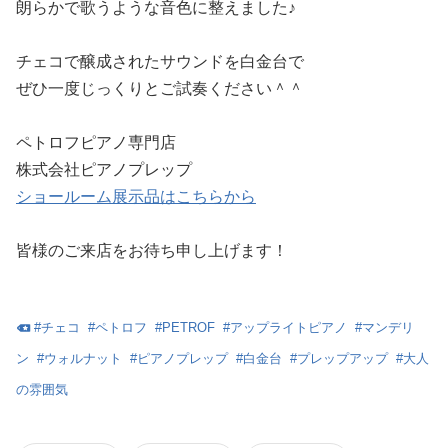
朗らかで歌うような音色に整えました♪
チェコで醸成されたサウンドを白金台で
ぜひ一度じっくりとご試奏ください＾＾
ペトロフピアノ専門店
株式会社ピアノプレップ
ショールーム展示品はこちらから
皆様のご来店をお待ち申し上げます！
#
チェコ
#
ペトロフ
#
PETROF
#
アップライトピアノ
#
マンデリ
ン
#
ウォルナット
#
ピアノプレップ
#
白金台
#
プレップアップ
#
大人
の雰囲気