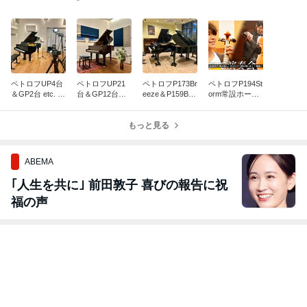
ペトロフUP4台
ペトロフUP21
ペトロフP173Br
ペトロフP194St
＆GP2台 etc. メ
台＆GP12台メ
eeze＆P159Bor
orm常設ホール
ンテナンス・レ
ンテナンス！
aご売約となり
Sala MASAKAで
ポート♪
ました♪
収録＆6/26
もっと見る
（金）TV放送
ABEMA
｢人生を共に｣ 前田敦子 喜びの報告に祝
福の声