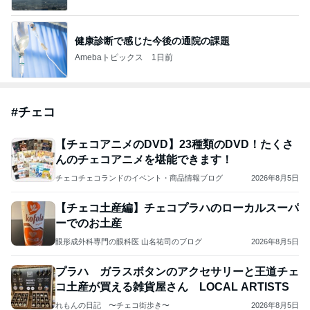
健康診断で感じた今後の通院の課題
Amebaトピックス
1日前
#
チェコ
【チェコアニメのDVD】23種類のDVD！たくさ
んのチェコアニメを堪能できます！
チェコチェコランドのイベント・商品情報ブログ
2026年8月5日
【チェコ土産編】チェコプラハのローカルスーパ
ーでのお土産
眼形成外科専門の眼科医 山名祐司のブログ
2026年8月5日
プラハ ガラスボタンのアクセサリーと王道チェ
コ土産が買える雑貨屋さん LOCAL ARTISTS
れもんの日記 〜チェコ街歩き〜
2026年8月5日