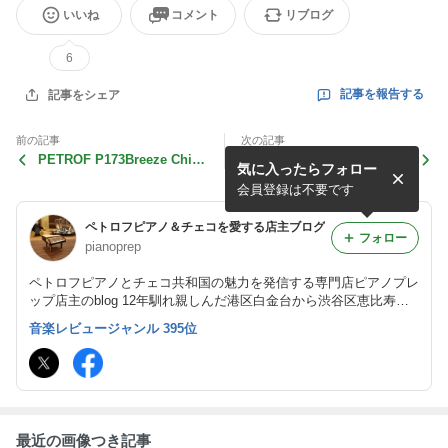
いいね
コメント
リブログ
6
記事を報告する
記事をシェア
前の記事
次の記事
PETROF P173Breeze Chip
ペトロフP125F1マホガニー
気に入ったらフォロー
pendale "Prep-Up"
艶出モデル 出荷調整
会員登録は不要です
ペトロフピアノ＆チェコを愛する店主ブログ
フォロー
pianoprep
ペトロフピアノとチェコ共和国の魅力を発信する専門店ピアノプレ
ップ店主のblog 12年馴れ親しんだ港区白金台から渋谷区恵比寿に
ショールームを移転。ピアノ、音楽、カフェ、雑貨、文化... 自由
音楽レビュージャンル 395位
気ままに綴ります
最近の画像つき記事