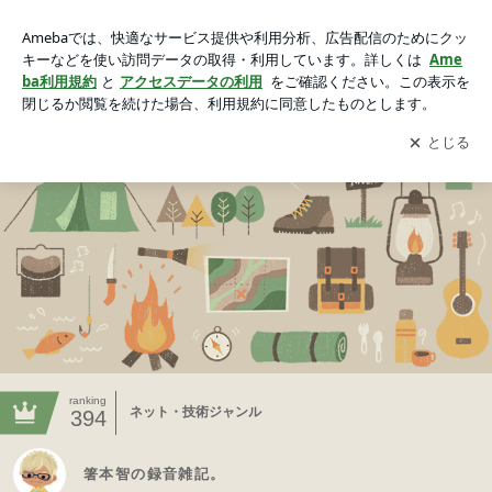
箸本智の録音雑記。
アプリをダウンロードして
ブログの更新通知
を受け取りまし
開く
ょう。
ranking
ネット・技術ジャンル
394
箸本智の録音雑記。