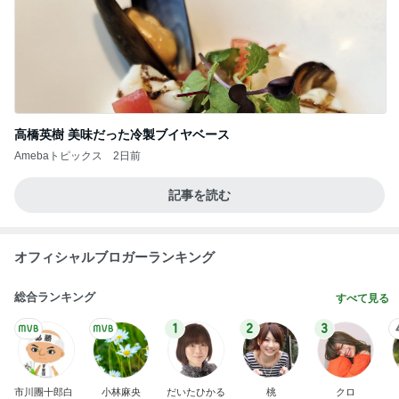
高橋英樹 美味だった冷製ブイヤベース
Amebaトピックス
2日前
記事を読む
オフィシャルブロガーランキング
総合ランキング
すべて見る
1
2
3
市川團十郎白
小林麻央
だいたひかる
桃
クロ