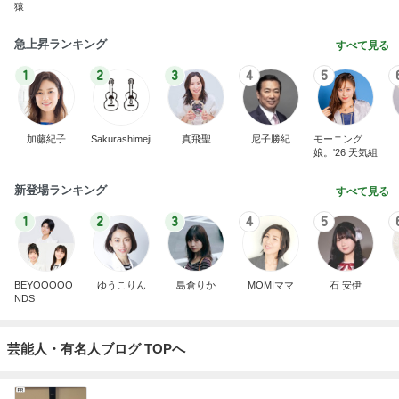
猿
急上昇ランキング
すべて見る
1
2
3
4
5
加藤紀子
Sakurashimeji
真飛聖
尼子勝紀
モーニング
娘。'26 天気組
新登場ランキング
すべて見る
1
2
3
4
5
BEYOOOOO
ゆうこりん
島倉りか
MOMIママ
石 安伊
NDS
芸能人・有名人ブログ TOPへ