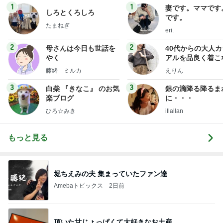
1
1
妻です。ママです
しろとくろしろ
です。
たまねぎ
eri.
2
2
母さんは今日も世話を
40代からの大人
やく
アルを品良く着こ
ファッションブロ
藤緒 ミルカ
えりん
3
3
白柴 『きなこ』 のお気
銀の滴降る降るま
楽ブログ
に・・・
ひろ☆みき
illallan
もっと見る
堀ちえみの夫 集まっていたファン達
Amebaトピックス
2日前
頂いた甘じょっぱくて大好きなお土産