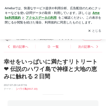
幸せをいっぱいに満たすリトリート❤︎ 伝説のハワイ島で神様
と大地の恵みに触れる２日間 | 藤本さきこオフィシャルブログ
アプリをダウンロードして
ブログの更新通知
を受け取りまし
開く
「宇宙レベルで人生のワープ！設定変更ノートブック」Power
ょう。
ed by Ameba
藤本さきこオフィシャルブログ「宇宙レベル
フォロー
で人生のワープ！設定変更ノートブック」
前の記事へ
一覧
次の記事へ
幸せをいっぱいに満たすリトリート
❤︎ 伝説のハワイ島で神様と大地の恵
みに触れる２日間
2017-07-29 14:07:51
テーマ：
├ハワイ島(2017.10)