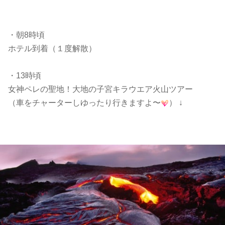
・朝8時頃
ホテル到着（１度解散）
・13時頃
女神ペレの聖地！大地の子宮キラウエア火山ツアー
（車をチャーターしゆったり行きますよ〜
） ↓