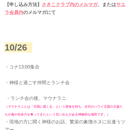
【申し込み方法】
さきこクラブ内のメルマガ
、または
サユ
ラ会員内
のメルマガにて
10/26
・コナ13:00集合
・神様と過ごす仲間とランチ会
・ランチ会の後、マウナラニ
（マウナラニとは「天国に届く丘」という意味を持ち、古代のハワイ王国の王族た
ちが魂や生命力を養ってきたという言い伝えがある神秘的な場所です。）
・現地の方に聞く神様のお話、繁栄の象徴ホヌに出逢うツ
アー