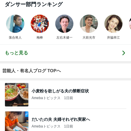
ダンサー部門ランキング
落合将人
梅棒
左右木健一
大前光市
井脇幸江
もっと見る
芸能人・有名人ブログ TOPへ
小麦粉を欲しがる夫の禁断症状
Amebaトピックス
1日前
だいたの夫 夫婦それぞれ実家へ
Amebaトピックス
1日前