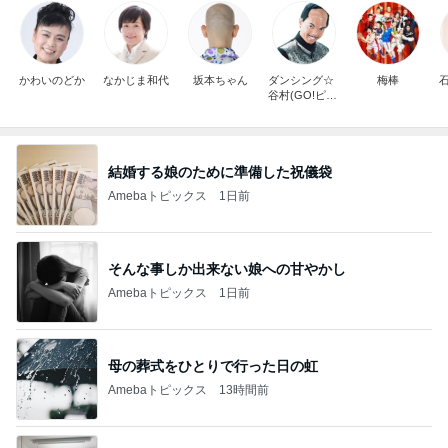
かわいのどか
なかじま和代
坂本ちゃん
ダンシング☆
梅棒
谷村(GO!ピロ
ミ)
結婚する娘のために準備した祝儀袋
Amebaトピックス
1日前
そんな事しか出来ない娘への甘やかし
Amebaトピックス
1日前
母の葬式をひとりで行った日の虹
Amebaトピックス
13時間前