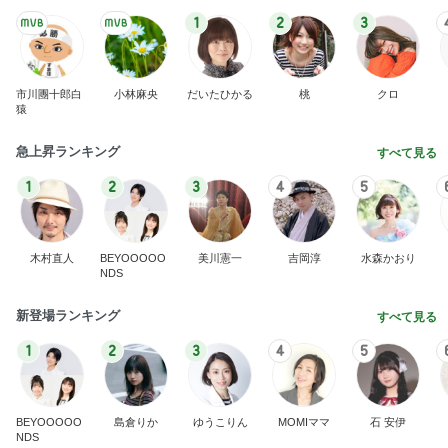
1
2
3
市川團十郎白
小林麻央
だいたひかる
桃
クロ
猿
急上昇ランキング
すべて見る
1
2
3
4
5
木村直人
BEYOOOOO
美川憲一
吉岡淳
水森かおり
NDS
新登場ランキング
すべて見る
1
2
3
4
5
BEYOOOOO
島倉りか
ゆうこりん
MOMIママ
石 安伊
NDS