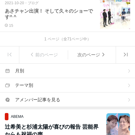
2021-10-20
・
ブログ
あさチャン出演！ そして久々のショーで
す^ ^
15
1
ページ（全
71
ページ中）
前のページ
次のページ
月別
テーマ別
アメンバー記事を見る
ABEMA
辻希美と杉浦太陽が喜びの報告 芸能界
からも祝福の声