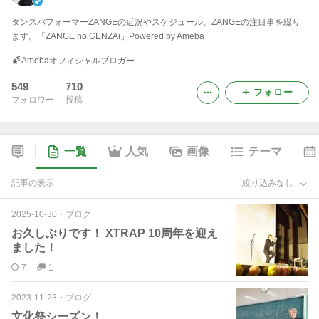
ダンスパフォーマーZANGEの近況やスケジュール、ZANGEの注目事を綴り
ます。「ZANGE no GENZAi」Powered by Ameba
Amebaオフィシャルブロガー
549
710
フォロー
フォロワー
投稿
一覧
人気
画像
テーマ
記事の表示
絞り込みなし
2025-10-30
・
ブログ
お久しぶりです！ XTRAP 10周年を迎え
ました！
7
1
2023-11-23
・
ブログ
文化祭シーズン！