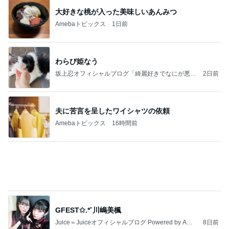
大好きな桃が入った美味しいあんみつ
Amebaトピックス
1日前
わらび姫なう
坂上忍オフィシャルブログ「綺麗好きでなにが悪
2日前
い！」 Powered by Ameba
夫に苦言を呈したワイシャツの依頼
Amebaトピックス
16時間前
GFEST✩.*˚川嶋美楓
Juice＝Juiceオフィシャルブログ Powered by Ame
8日前