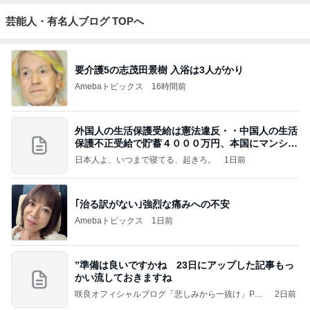
芸能人・有名人ブログ TOPへ
要介護5の志茂田景樹 入浴は3人がかり
Amebaトピックス
16時間前
外国人の生活保護受給は憲法違反・・中国人の生活
保護不正受給で貯蓄４０００万円、本国にマンショ
ンを
日本人よ、いつまで寝てる、起きろ。
1日前
｢治る訳がない｣強烈な痛みへの不安
Amebaトピックス
1日前
”準備は良いですかね 23日にアップした記事もっ
かい流しておきますね
咲良オフィシャルブログ「悲しみから一抜け」Pow
2日前
ered by Ameba