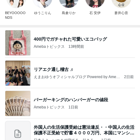
BEYOOOOO
ゆうこりん
島倉りか
石 安伊
蒼井心音
NDS
400円でガチャれた可愛いエコバッグ
Amebaトピックス
13時間前
リアエク通し稽古 ♬
えまおゆうオフィシャルブログ Powered by Ameb
2日前
a
バーガーキングのハンバーガーの値段
Amebaトピックス
1日前
外国人の生活保護受給は憲法違反・・中国人の生活
保護不正受給で貯蓄４０００万円、本国にマンショ
ンを