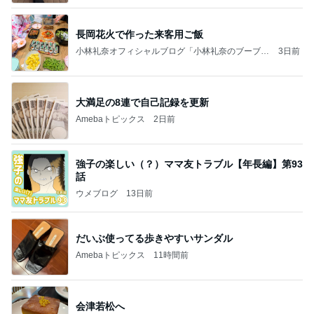
長岡花火で作った来客用ご飯
小林礼奈オフィシャルブログ「小林礼奈のブーブー
3日前
ブログ」Powered by Ameba
大満足の8連で自己記録を更新
Amebaトピックス
2日前
強子の楽しい（？）ママ友トラブル【年長編】第93
話
ウメブログ
13日前
だいぶ使ってる歩きやすいサンダル
Amebaトピックス
11時間前
会津若松へ