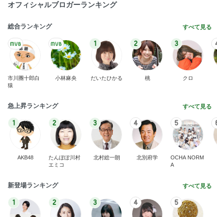
オフィシャルブロガーランキング
総合ランキング
すべて見る
1
2
3
市川團十郎白
小林麻央
だいたひかる
桃
クロ
猿
急上昇ランキング
すべて見る
1
2
3
4
5
AKB48
たんぽぽ川村
北村総一朗
北別府学
OCHA NORM
エミコ
A
新登場ランキング
すべて見る
1
2
3
4
5