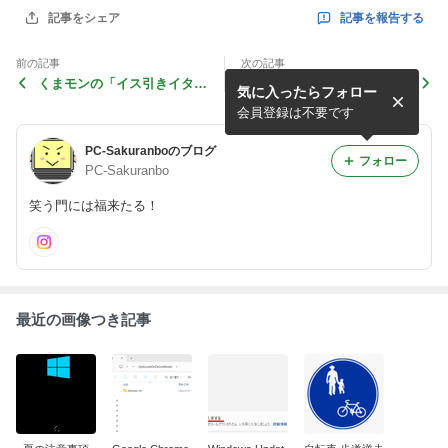
記事を報告する
記事をシェア
前の記事
次の記事
くまモンの「イス引きイタズ
自作パソコンのススメ！？
気に入ったらフォロー
ラ」は殺人行為！
【その弐】
会員登録は不要です
PC-Sakuranboのブログ
フォロー
PC-Sakuranbo
笑う門には福来たる！
最近の画像つき記事