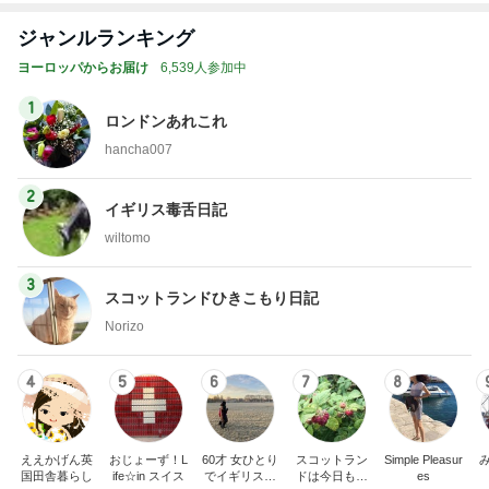
ジャンルランキング
ヨーロッパからお届け
6,539人参加中
1
ロンドンあれこれ
hancha007
2
イギリス毒舌日記
wiltomo
3
スコットランドひきこもり日記
Norizo
4
5
6
7
8
ええかげん英
おじょーず！L
60才 女ひとり
スコットラン
Simple Pleasur
国田舎暮らし
ife☆in スイス
でイギリスに
ドは今日も曇
es