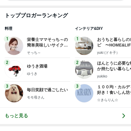
トップブロガーランキング
料理
インテリア&DIY
1
1
栄養士ママそっち～の
おうちと暮らしの
簡単美味しいサイクル
ピ 〜HOME&LI
献立
そっち～
yuki (ドキ子）
2
2
ほんとうに必要な
ゆうき酒場
か持たない暮らし
ゆうき
ep Life Simple
yukiko
ンテリアのきろく
3
3
１００均・カルデ
毎日笑顔で過ごしたい
好き！食いしん坊
モモ母さん
らりん☆のブログ
☆きらりん☆
もっと見る