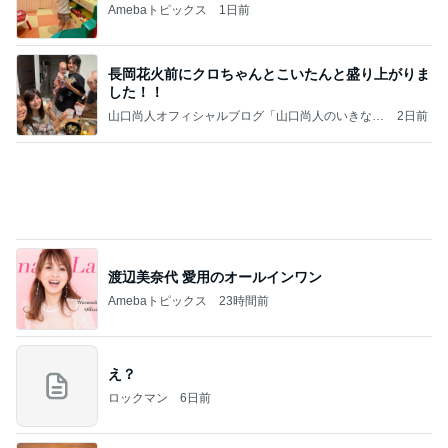
Amebaトピックス
1日前
長岡花火前にクロちゃんとこいたんと盛り上がりま
した！！
山口尚人オフィシャルブログ「山口尚人のいきなり
2日前
パパになったけど美容師も続けてます。」Powered
by Ameba
渡辺美奈代 愛用のオールインワン
Amebaトピックス
23時間前
え？
ロックマン
6日前