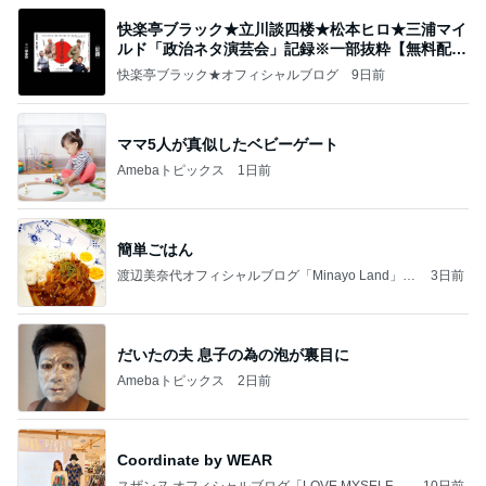
快楽亭ブラック★立川談四楼★松本ヒロ★三浦マイ
ルド「政治ネタ演芸会」記録※一部抜粋【無料配
信】
快楽亭ブラック★オフィシャルブログ
9日前
ママ5人が真似したベビーゲート
Amebaトピックス
1日前
簡単ごはん
渡辺美奈代オフィシャルブログ「Minayo Land」P
3日前
owered by Ameba
だいたの夫 息子の為の泡が裏目に
Amebaトピックス
2日前
Coordinate by WEAR
スザンヌ オフィシャルブログ「LOVE MYSELF」
10日前