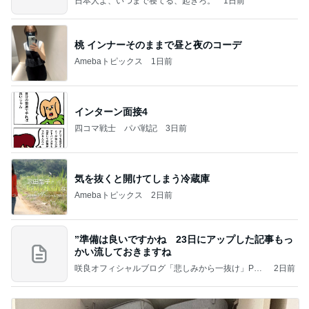
日本人よ、いつまで寝てる、起きろ。
1日前
桃 インナーそのままで昼と夜のコーデ
Amebaトピックス
1日前
インターン面接4
四コマ戦士 パパ戦記
3日前
気を抜くと開けてしまう冷蔵庫
Amebaトピックス
2日前
”準備は良いですかね 23日にアップした記事もっ
かい流しておきますね
咲良オフィシャルブログ「悲しみから一抜け」Pow
2日前
ered by Ameba