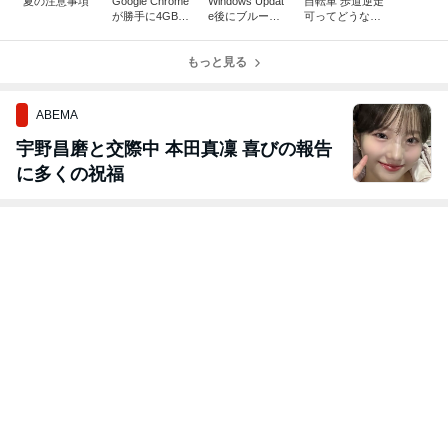
夏の注意事項
Google Chrome
Windows Updat
自転車 歩道逆走
が勝手に4GBも
e後にブルース
可ってどうな
の巨大ファイル
クリーンエラー
の？
をインストー
でPCが起動し
ル！
もっと見る
ない
ABEMA
宇野昌磨と交際中 本田真凜 喜びの報告
に多くの祝福