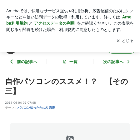
自作パソコンのススメ！？ 【その三】 | PC-Sakuranboのブ
ログ
アプリをダウンロードして
ブログの更新通知
を受け取りまし
開く
ょう。
PC-Sakuranboのブログ
フォロー
前の記事へ
一覧
次の記事へ
自作パソコンのススメ！？ 【その
三】
2018-06-04 07:07:48
テーマ：
パソコン知ったかぶり講座