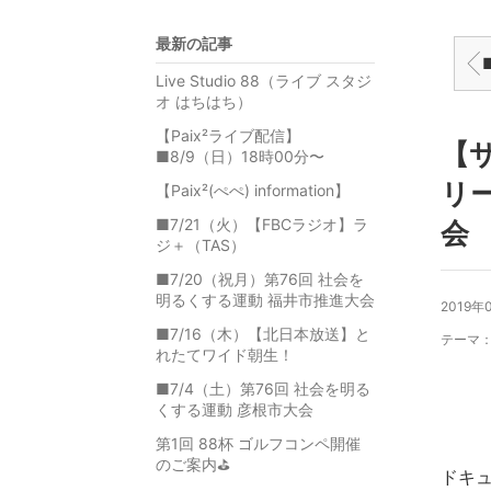
最新の記事
■1
Live Studio 88（ライブ スタジ
オ はちはち）
【Paix²ライブ配信】
【
■8/9（日）18時00分〜
リ
【Paix²(ぺぺ) information】
■7/21（火）【FBCラジオ】ラ
会
ジ＋（TAS）
■7/20（祝月）第76回 社会を
明るくする運動 福井市推進大会
2019年
■7/16（木）【北日本放送】と
テーマ
れたてワイド朝生！
■7/4（土）第76回 社会を明る
くする運動 彦根市大会
第1回 88杯 ゴルフコンペ開催
のご案内⛳️
ドキ