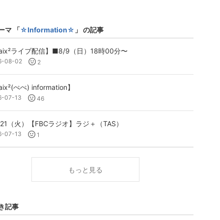
ーマ 「
☆Information☆
」 の記事
aix²ライブ配信】■8/9（日）18時00分〜
6-08-02
2
ix²(ぺぺ) information】
6-07-13
46
/21（火）【FBCラジオ】ラジ＋（TAS）
6-07-13
1
もっと見る
き記事