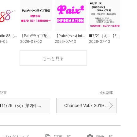
Live Studio 88（ライブ スタジオ はちはち）
【Paix²ライブ配信】■8/9（日）18時00分〜
【Paix²(ぺぺ) information】
■7/21（火）【FBCラジオ】ラジ＋（TAS）
8-05
2026-08-02
2026-07-13
2026-07-13
もっと見る
記事
次の記事
1/26（火）第2回 ∞（ムゲン）FES（表参道 GROUND）
Chance!! Vol.7 2019 秋
ブログトップ
記事一覧
画像一覧