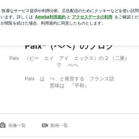
頭の回転力
芸能人ブログ
人気ブログ
新規登録
ログイ
座談会 | Paix²（ぺぺ）のブログ
Paix²（ぺぺ）のブログ
Paix （ピー エイ アイ エックス）の 2 （二乗）
で ぺぺ
Paix は ぺ と発音する フランス語
意味は 『平和』
画像一覧
動画一覧