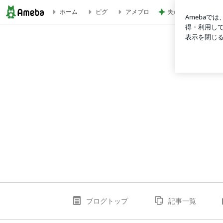
夫が甘い4歳次女の
ホーム
ピグ
アメブロ
【サイゾーウーマン】ドキュメンタリー教育映画『記憶』公開記念
ブログトップ
記事一覧