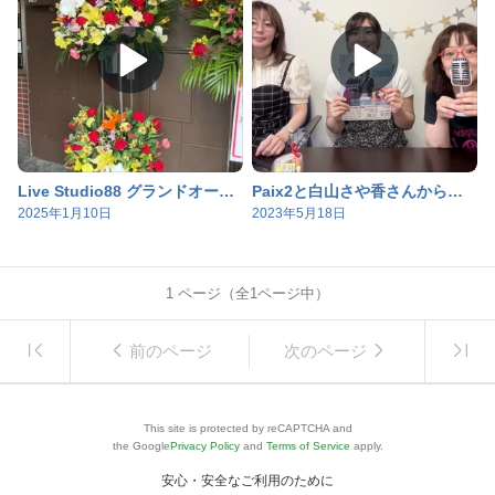
Live Studio88 グランドオープン
Paix2と白山さや香さんから動画メッセージ
2025年1月10日
2023年5月18日
1
ページ（全
1
ページ中）
前のページ
次のページ
This site is protected by reCAPTCHA and
the Google
Privacy Policy
and
Terms of Service
apply.
安心・安全なご利用のために