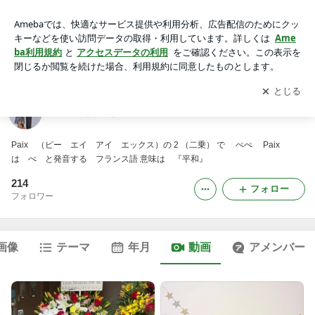
動画一覧｜Paix²（ぺぺ）のブログ
アプリをダウンロードして
ブログの更新通知
を受け取りまし
開く
ょう。
Paix²（ぺぺ）のブログ
Paix （ピー エイ アイ エックス）の 2 （二乗） で ぺぺ Paix
は ぺ と発音する フランス語 意味は 『平和』
214
フォロー
フォロワー
画像
テーマ
年月
動画
アメンバー