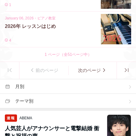
1
January 06, 2026
・
ピアノ教室
2026年 レッスンはじめ
4
1
ページ（全
51
ページ中）
前のページ
次のページ
月別
テーマ別
速報
ABEMA
人気芸人がアナウンサーと電撃結婚 衝