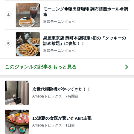
モーニング◆猿田彦珈琲 調布焙煎ホール＠調
布
4
東京モーニング日和
泉屋東京店 麹町本店限定♪初の『クッキーの
詰め放題』に参加！！
5
東京モーニング日和
このジャンルの記事をもっと見る
次世代掃除機がやってきた！！
Amebaトピックス
7時間前
15連勤の女医が驚いたAIの主張
Amebaトピックス
1日前