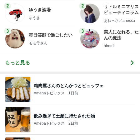
2
2
リトルミニマリス
ゆうき酒場
ビューティコラム 
ゆうき
little minimalist'
あねっさ／anessa
uty colum
3
3
美人になれる、た
毎日笑顔で過ごしたい
んの魔法
モモ母さん
hiromi
もっと見る
精肉屋さんのとんかつとビュッフェ
Amebaトピックス
1日前
飲み過ぎて土産に持たされた物
Amebaトピックス
2日前