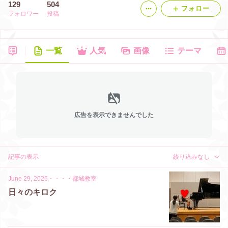
129
504
フォロー
フォロワー
投稿
一覧
人気
画像
テーマ
広告を表示できませんでした
記事の表示
絞り込みなし
June 29, 2026
・
・・・都城教室
日々のキロク