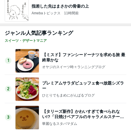
指差した先はまさかの骨壷の上
Amebaトピックス
11時間前
ジャンル人気記事ランキング
スイーツ・デザートマニア
【ミスド】ファンシードーナツを求める旅 最
終章かな
1
オヤジのスイーツ時々ランニングブログ
プレミアムサラダビュッフェ食べ放題シズラ
ー
2
ひとりでもまめにがんばるブログ
【タリーズ新作】かわいすぎて食べられな
い!?「日焼けベアフルのキャラメルスチーム
3
ケーキ」を実食
華麗なるスタバマダム