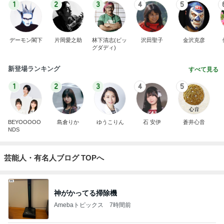
1
2
3
4
5
デーモン閣下
片岡愛之助
林下清志(ビッ
沢田聖子
金沢克彦
グダディ)
新登場ランキング
すべて見る
1
2
3
4
5
BEYOOOOO
島倉りか
ゆうこりん
石 安伊
蒼井心音
NDS
芸能人・有名人ブログ TOPへ
神がかってる掃除機
Amebaトピックス
7時間前