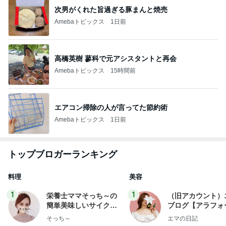
次男がくれた旨過ぎる豚まんと焼売
Amebaトピックス
1日前
高橋英樹 蓼科で元アシスタントと再会
Amebaトピックス
15時間前
エアコン掃除の人が言ってた節約術
Amebaトピックス
1日前
トップブロガーランキング
料理
美容
1
1
栄養士ママそっち～の
（旧アカウント）
簡単美味しいサイクル
ブログ【アラフォ
献立
社売却セカンドラ
そっち～
エマの日記
フ】