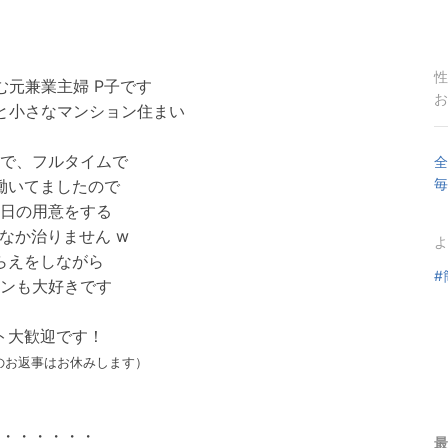
性
む元兼業主婦 P子です
お
と小さなマンション住まい
で、フルタイムで
全
毎
働いてましたので
日の用意をする
なか治りません w
よ
らえをしながら
#
ンも大好きです
ト大歓迎です！
のお返事はお休みします）
・・・・・・
最