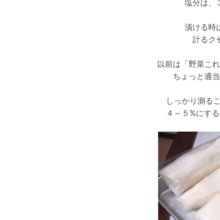
塩分は、
漬ける時
計るク
以前は「野菜これ
ちょっと適当
しっかり測る
４～５%にす