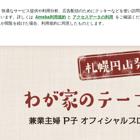
喜ぶ平和な人
芸能人ブログ
人気ブログ
新規登録
ロ
札幌円山発 わが家のテーブル便り