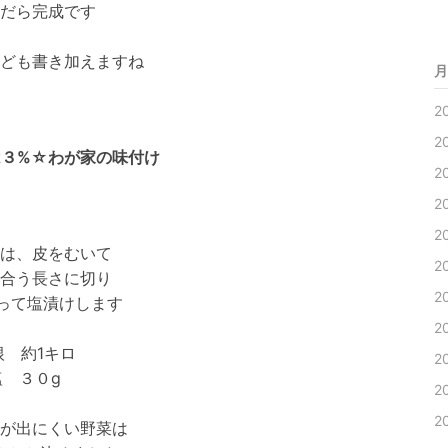
だら完成です
ども書き加えますね
月
2
2
は３%☆わが家の味付け
2
2
2
は、皮をむいて
2
合う長さに切り
2
割って塩漬けします
2
根 約1キロ
2
塩 ３０g
2
2
が出にくい野菜は