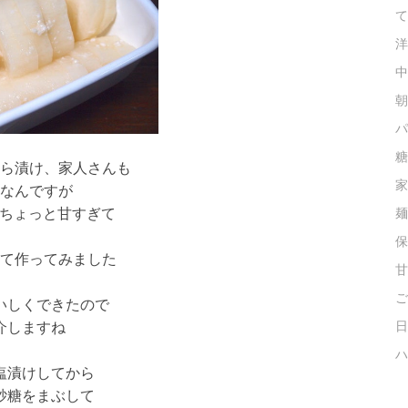
て
洋
中
朝
パ
糖
ら漬け、家人さんも
家
なんですが
…ちょっと甘すぎて
麺
保
て作ってみました
甘
ご
いしくできたので
介しますね
日
ハ
塩漬けしてから
砂糖をまぶして