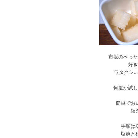
市販のべった
好き
ワタクシ
何度か試し
簡単でお
紹
手順は
塩麹と