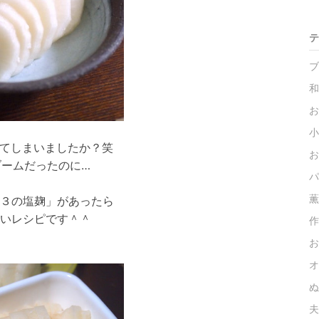
テ
ブ
和
お
小
れてしまいましたか？笑
お
ブームだったのに…
パ
薫
３の塩麹」があったら
いレシピです＾＾
作
お
オ
ぬ
夫