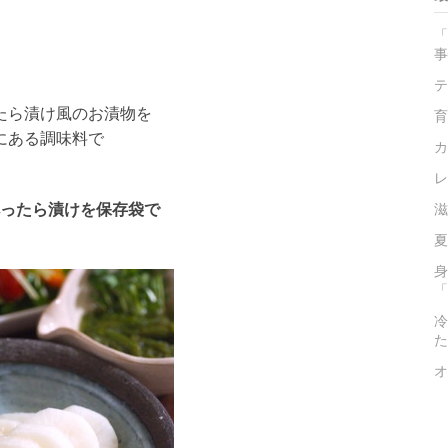
「
事
テ
たら漬け風のお漬物を
育
にある調味料で
カ
レ
ったら漬けを保存袋で
滋
夏
身
「
冷
た
オ