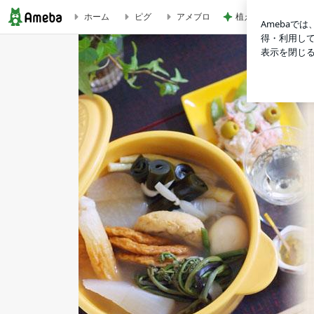
植え替えが成功して
ホーム
ピグ
アメブロ
保存袋でべったら漬け風のお漬物☆冷蔵庫にある調味料で | 