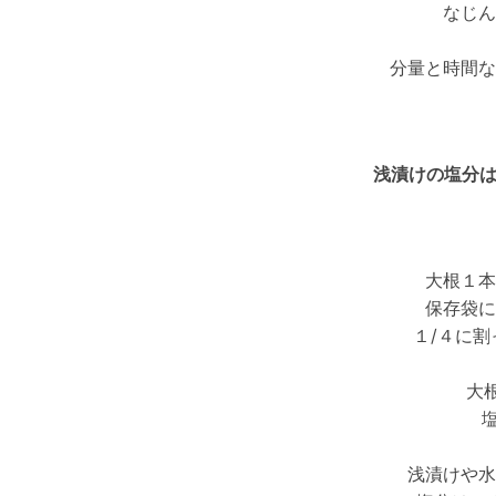
なじん
分量と時間な
浅漬けの塩分
大根１本
保存袋に
１/４に
大
浅漬けや水