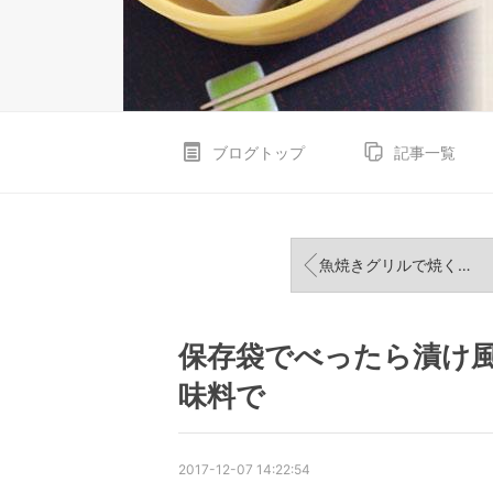
ブログトップ
記事一覧
魚焼きグリルで焼く手羽先☆皮パリ&お肉ジューシー
保存袋でべったら漬け
味料で
2017-12-07 14:22:54