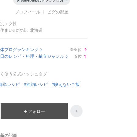
Ameba公式トップブロガー
プロフィール
ピグの部屋
別：
女性
住まいの地域：
北海道
体ブログランキング
395
位
↑
ラ
日のレシピ・料理・献立ジャンル
9
位
↑
ン
ラ
キ
ン
く使う公式ハッシュタグ
ン
キ
グ
ン
簡単レシピ
#節約レシピ
#映えないご飯
上
グ
昇
上
昇
フォロー
新の記事