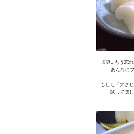
塩麹…もう忘
あんなに
もしも「大さじ
試してほし