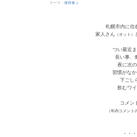
テーマ：
保存食
札幌市内に住
家人さん
（オット）
つい最近ま
長い事、
夜に次の
習慣がなか
下ごし
飲むワイ
コメン
（年内コメント
・・・