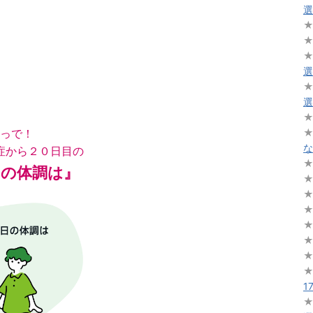
選
選
選
っで！
な
症から２０日目の
日の体調は』
1