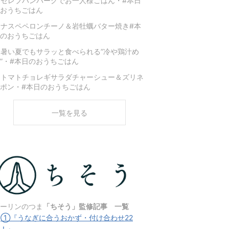
セレブハンバーグでお一人様ごはん・#本日
おうちごはん
ナスペペロンチーノ＆岩牡蠣バター焼き#本
のおうちごはん
暑い夏でもサラッと食べられる”冷や鶏汁め
”・#本日のおうちごはん
★トマトチョレギサラダチャーシュー＆ズリネ
ポン・#本日のおうちごはん
一覧を見る
ーリンのつま
「ちそう」監修記事 一覧
★
①『うなぎに合うおかず・付け合わせ22
！』