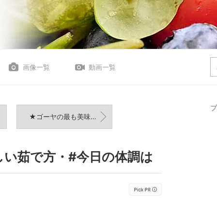
画像一覧
動画一覧
プ
★ゴーヤの最も美味しいと思う食べ方・#暑い日に食べたい一品
しい茹で方・#今日の体調は