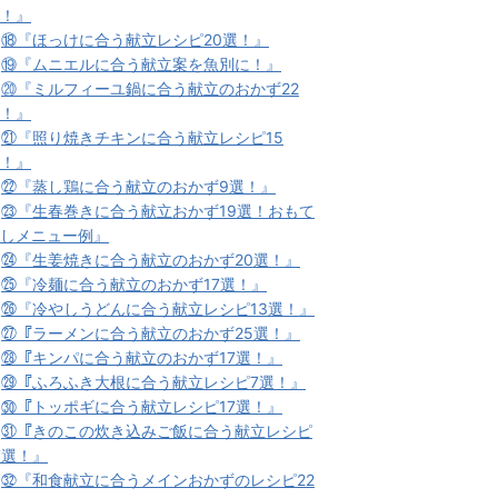
！』
★
⑱『ほっけに合う献立レシピ20選！』
★
⑲『ムニエルに合う献立案を魚別に！』
★
⑳『ミルフィーユ鍋に合う献立のおかず22
！』
★
㉑『照り焼きチキンに合う献立レシピ15
！』
★
㉒『蒸し鶏に合う献立のおかず9選！』
★
㉓『生春巻きに合う献立おかず19選！おもて
しメニュー例』
★
㉔『生姜焼きに合う献立のおかず20選！』
★
㉕『冷麺に合う献立のおかず17選！』
★
㉖『冷やしうどんに合う献立レシピ13選！』
★
㉗『ラーメンに合う献立のおかず25選！』
★
㉘『キンパに合う献立のおかず17選！』
★
㉙『ふろふき大根に合う献立レシピ7選！』
★
㉚『トッポギに合う献立レシピ17選！』
★
㉛『きのこの炊き込みご飯に合う献立レシピ
7選！』
★
㉜『和食献立に合うメインおかずのレシピ22