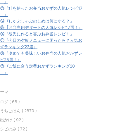
！』
★
㉝『鮭を使ったお弁当おかずの人気レシピ17
！』
★
㉞『しゃぶしゃぶのしめは何にする？』
★
㉟『お弁当用デザートの人気レシピ17選！』
★
㊱『彼氏に作ると喜ぶお弁当レシピ！』
★
㊲『今日の夕飯メニューに困ったら？人気お
ずランキング22選』
★
㊳『冷めても美味しいお弁当の人気おかずレ
ピ25選！』
★
㊴『ご飯に合う定番おかずランキング20
！』
ーマ
ログ ( 68 )
うちごはん ( 2870 )
出かけ ( 92 )
シピのみ ( 72 )