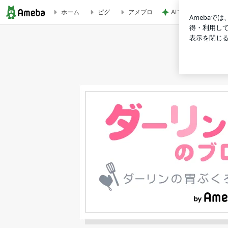
AIで救えたかもしれ
ホーム
ピグ
アメブロ
★とうもろこしの美味しい茹で方・#今日の体調は | ★ダ