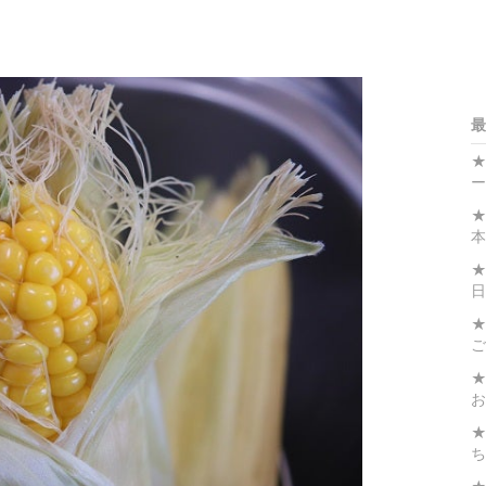
最
ー
★
本
★
日
★
ご
★
お
★
ち