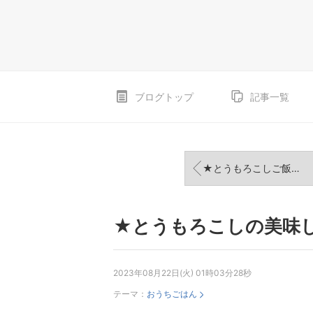
ブログトップ
記事一覧
★とうもろこしご飯の美味しい作り方・手巻き・#疲労回復にはこれがいい
★とうもろこしの美味
2023年08月22日(火) 01時03分28秒
テーマ：
おうちごはん