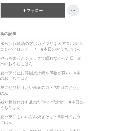
昇
フォロー
新の記事
★水分疲れ解消のアボカドマリネ＆アスパラベ
コンぺぺロンチーノ・#本日のおうちごはん
やっちまったショックで眠れなかった日・#
日のおうちごはん
夏バテ防止に韓国風汁鍋や煮物が良い・#本
のおうちごはん
夏にぜひ摂りたい黒豆の力・#本日のおうち
はん
残り物片付けも兼ねた”おかず定食”・#本日の
うちごはん
夏バテにもいい旨み焼きそば・#本日のおう
ごはん