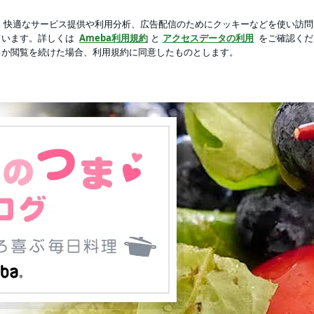
ない義父の命
芸能人ブログ
人気ブログ
新規登録
ロ
ーリンのつま ダーリンの胃ぶくろ喜ぶ毎日料理