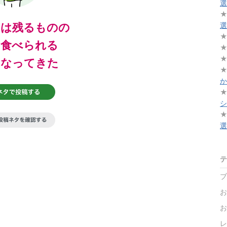
選
ンは残るものの
選
も食べられる
になってきた
か
シ
選
テ
ブ
お
お
レ