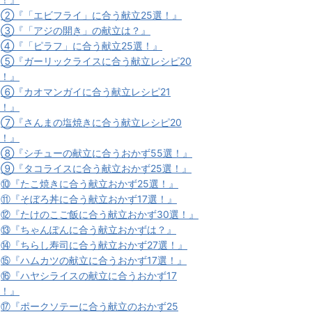
★
②『「エビフライ」に合う献立25選！』
★
③『「アジの開き」の献立は？』
★
④『「ピラフ」に合う献立25選！』
★
⑤『ガーリックライスに合う献立レシピ20
！』
★
⑥『カオマンガイに合う献立レシピ21
！』
★
⑦『さんまの塩焼きに合う献立レシピ20
！』
★
⑧『シチューの献立に合うおかず55選！』
★
⑨『タコライスに合う献立おかず25選！』
★
⑩『たこ焼きに合う献立おかず25選！』
★
⑪『そぼろ丼に合う献立おかず17選！』
★
⑫『たけのこご飯に合う献立おかず30選！』
★
⑬『ちゃんぽんに合う献立おかずは？』
★
⑭『ちらし寿司に合う献立おかず27選！』
★
⑮『ハムカツの献立に合うおかず17選！』
★
⑯『ハヤシライスの献立に合うおかず17
！』
★
⑰『ポークソテーに合う献立のおかず25