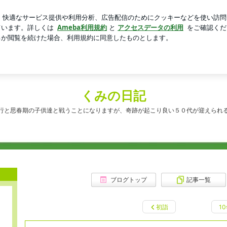
局3枚食べたジャム
芸能人ブログ
人気ブログ
新規登録
くみの日記
行と思春期の子供達と戦うことになりますが、奇跡が起こり良い５０代が迎えられ
ブログトップ
記事一覧
初詣
1