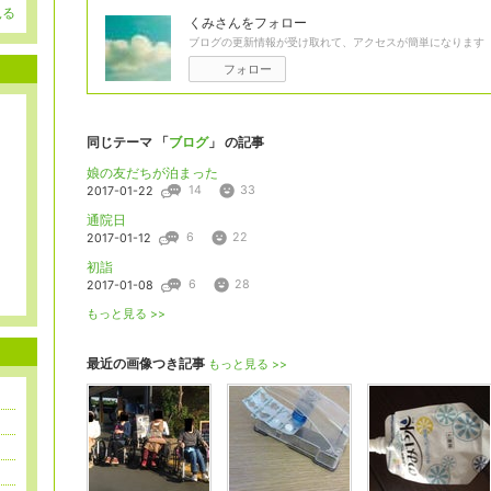
見る
くみ
さんをフォロー
ブログの更新情報が受け取れて、アクセスが簡単になります
フォロー
同じテーマ 「
ブログ
」 の記事
娘の友だちが泊まった
14
33
2017-01-22
通院日
6
22
2017-01-12
初詣
6
28
2017-01-08
もっと見る >>
最近の画像つき記事
もっと見る >>