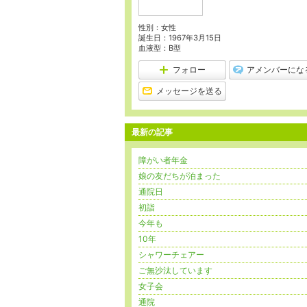
性別：
女性
誕生日：
1967年3月15日
血液型：
B型
フォロー
アメンバーにな
メッセージを送る
最新の記事
障がい者年金
娘の友だちが泊まった
通院日
初詣
今年も
10年
シャワーチェアー
ご無沙汰しています
女子会
通院