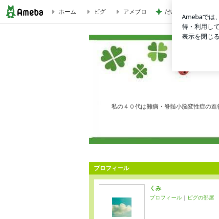
ホーム
ピグ
アメブロ
だいた 薬の為に結
今年も | くみの日記
私の４０代は難病・脊髄小脳変性症の進
プロフィール
くみ
プロフィール
｜
ピグの部屋