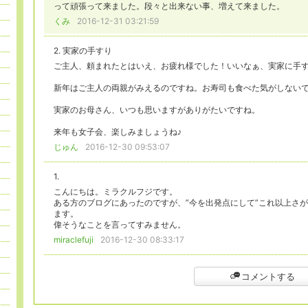
って頑張って来ました。段々と出来ない事、増えて来ました。
くみ
2016-12-31 03:21:59
2. 実家の手すり
ご主人、頼まれたとはいえ、お疲れ様でした！いいなぁ、実家に手
新年はご主人の両親がみえるのですね。お寿司も食べた気がしない
実家のお母さん、いつも思いますがありがたいですね。
来年も女子会、楽しみましょうね♪
じゅん
2016-12-30 09:53:07
1.
こんにちは。ミラクルフジです。
ある方のブログにあったのですが、”今を出発点にして”これ以上さ
ます。
偉そうなことを言ってすみません。
miraclefuji
2016-12-30 08:33:17
コメントする