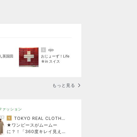
ojo
5
ん英国田
おじょーず！Life
☆in スイス
もっと見る
ファッション
TOKYO REAL CLOTHES 大人世代のリアルクローズ
1
★ワンピースがムームー
に？！「360度キレイ見え」