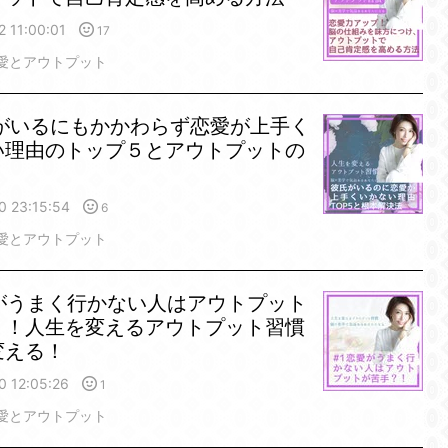
 11:00:01
17
愛とアウトプット
氏がいるにもかかわらず恋愛が上手く
い理由のトップ５とアウトプットの
0 23:15:54
6
愛とアウトプット
愛がうまく行かない人はアウトプット
？！人生を変えるアウトプット習慣
変える！
0 12:05:26
1
愛とアウトプット