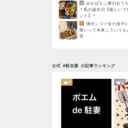
クーポン貼りまくってま
2
＊私の誕生日【嬉しいプ
ント】＊
3
賄いって本来こういうも
笑
公式
#
駐在妻
の記事ランキング
1
2