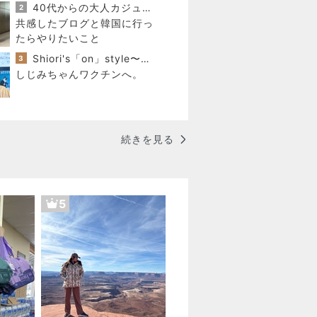
の必殺ワザはコレ♪
40代からの大人カジュアルを品良く着こなすファッションブログ
2
共感したブログと韓国に行っ
たらやりたいこと
Shiori's「on」style〜干物女の成長記〜
3
しじみちゃんワクチンへ。
続きを見る
5