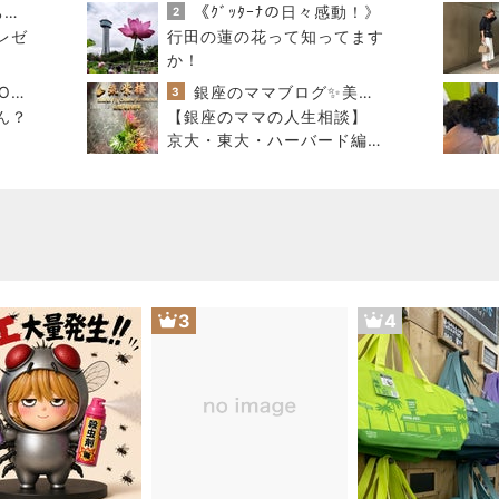
す
狗の湯〉・・♪
みかぱちこ家のおうちでごはん
《ｸﾞｯﾀｰﾅの日々感動！》
2
レゼ
行田の蓮の花って知ってます
か！
酒ポンコツ女の息子LOVE blog♡♡
銀座のママブログ✨美肌で開運✨銀座ママが作った化粧品✨銀座クラブ高嶋25歳で開店✨高嶋りえ子 お着物でエルメス バーキン コーデ
3
ん？
【銀座のママの人生相談】
京大・東大・ハーバード編
天才たちの苦悩とは？頭が良
すぎて悩む人
3
4