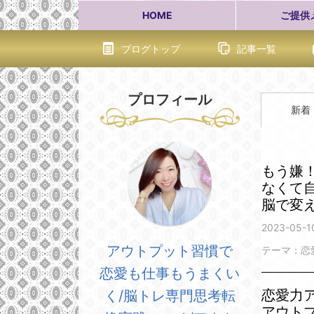
HOME
ご提供
ブログトップ
記事一覧
プロフィール
新着
もう嫌
なくて
脳で変
2023-05-1
アウトプット習慣で
テーマ：
恋
恋愛も仕事もうまくい
恋愛力
く/脳トレ専門思考転
アウト