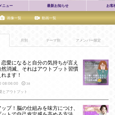
メニュー
最新お知らせ
お客
画像一覧
動画一覧
月別
テーマ別
アメンバー限定
！恋愛になると自分の気持ちが言え
自然消滅、それはアウトプット習慣
えれます！
0 08:06:00
38
愛とアウトプット
アップ！脳の仕組みを味方につけ、
プットで自己肯定感を高める方法