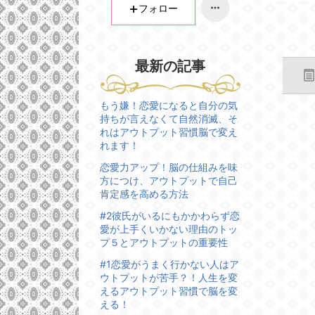
ン
フォロー
グ
上
昇
最新の記事
もう嫌！恋愛になると自分の気
持ちが言えなくて自然消滅、そ
れはアウトプット習慣脳で変え
れます！
恋愛力アップ！脳の仕組みを味
方につけ、アウトプットで自己
肯定感を高める方法
#2彼氏がいるにもかかわらず恋
愛が上手くいかない理由のトッ
プ５とアウトプットの重要性
#1恋愛がうまく行かない人はア
ウトプットが苦手？！人生を変
えるアウトプット習慣で脳を変
える！