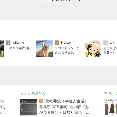
wiltomo
Norizo
コク
2
3
4
イギリス毒舌日記
スコットランドひ
ええかげ
きこもり日記
舎暮らし
カメラ(風景写真)
30代〜
バム
北軽井沢［半住人生活］
1
鶏む
群馬県 東吾妻町∶道の駅《あ
公開
がつま峡》・日帰り温泉〈天