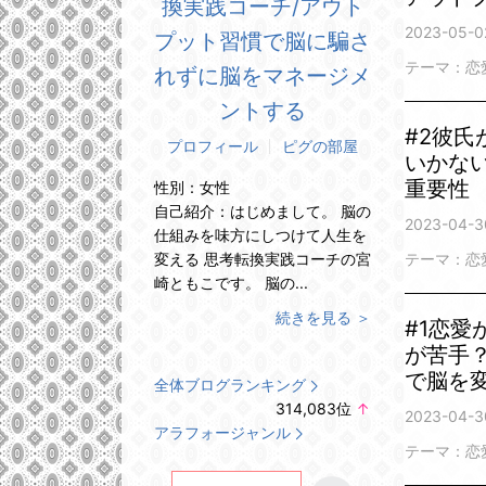
換実践コーチ/アウト
2023-05-02
プット習慣で脳に騙さ
テーマ：
恋
れずに脳をマネージメ
ントする
#2彼
プロフィール
ピグの部屋
いかな
重要性
性別：
女性
自己紹介：
はじめまして。 脳の
2023-04-3
仕組みを味方にしつけて人生を
変える 思考転換実践コーチの宮
テーマ：
恋
崎ともこです。 脳の...
続きを見る ＞
#1恋
が苦手
で脳を
全体ブログランキング
314,083
位
↑
2023-04-3
ラ
アラフォージャンル
ン
テーマ：
恋
キ