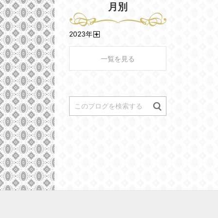
月別
2023
年
開
く
一覧を見る