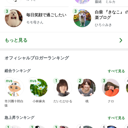
藤緒 ミルカ
3
3
白柴 『きなこ』 
毎日笑顔で過ごしたい
楽ブログ
モモ母さん
ひろ☆みき
もっと見る
オフィシャルブロガーランキング
総合ランキング
すべて見る
1
2
3
市川團十郎白
小林麻央
だいたひかる
桃
クロ
猿
急上昇ランキング
すべて見る
1
2
3
4
5