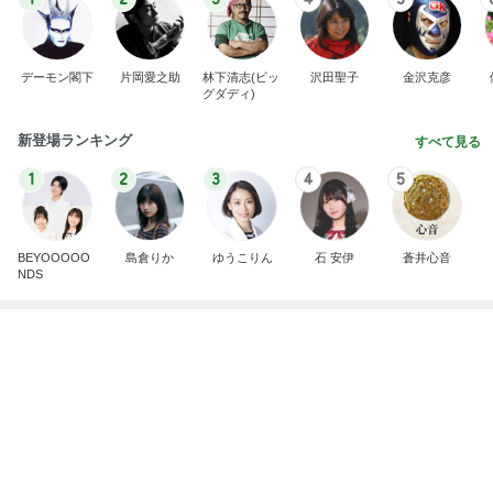
デーモン閣下
片岡愛之助
林下清志(ビッ
沢田聖子
金沢克彦
グダディ)
新登場ランキング
すべて見る
1
2
3
4
5
BEYOOOOO
島倉りか
ゆうこりん
石 安伊
蒼井心音
NDS