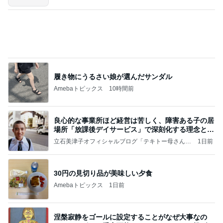
～
履き物にうるさい娘が選んだサンダル
Amebaトピックス
10時間前
良心的な事業所ほど経営は苦しく、障害ある子の居
場所「放課後デイサービス」で深刻化する理念と現
実の
立石美津子オフィシャルブログ「テキトー母さんの
1日前
すすめ」Powered by Ameba
30円の見切り品が美味しい夕食
Amebaトピックス
1日前
涅槃寂静をゴールに設定することがなぜ大事なの