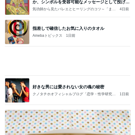
か、シンボルを受容可能なメッセージとして投げる
ことが
気功師から見たバレエとヒーリングのコツ～「まと
4日前
いのば」ブログ
指差しで確信したお気に入りのタオル
Amebaトピックス
1日前
好きな男には愛されない女の魂の秘密
クノタチホオフィシャルブログ「恋学・性学研究
1日前
室」Powered by Ameba