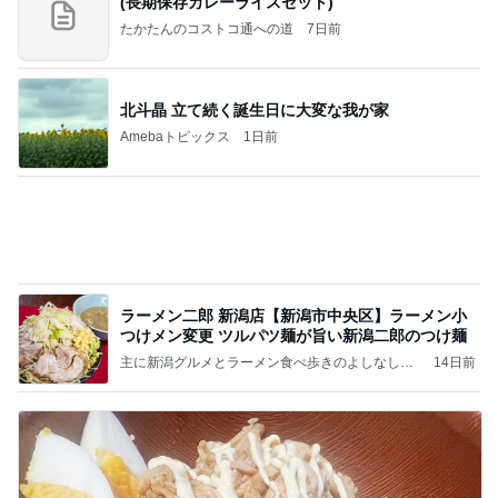
(長期保存カレーライスセット)
たかたんのコストコ通への道
7日前
北斗晶 立て続く誕生日に大変な我が家
Amebaトピックス
1日前
ラーメン二郎 新潟店【新潟市中央区】ラーメン小
つけメン変更 ツルパツ麺が旨い新潟二郎のつけ麺
主に新潟グルメとラーメン食べ歩きのよしなしご
14日前
と