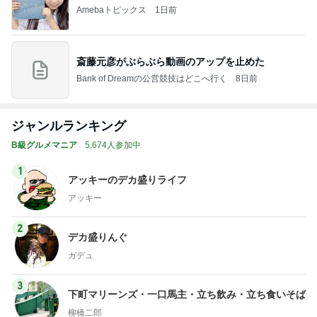
Amebaトピックス
1日前
斎藤元彦がぶらぶら動画のアップを止めた
Bank of Dreamの公営競技はどこへ行く
8日前
ジャンルランキング
B級グルメマニア
5,674人参加中
1
アッキーのデカ盛りライフ
アッキー
2
デカ盛りんぐ
ガデュ
3
下町マリーンズ・一口馬主・立ち飲み・立ち食いそば
柳橋二郎