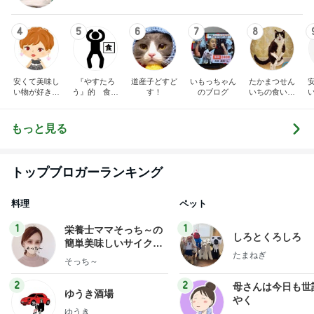
4
5
6
7
8
安くて美味し
『やすたろ
道産子どすど
いもっちゃん
たかまつせん
い物が好き☆
う』的 食の
す！
のブログ
いちの食い散
彡
備忘録
らかし日記
もっと見る
トップブロガーランキング
料理
ペット
1
1
栄養士ママそっち～の
しろとくろしろ
簡単美味しいサイクル
たまねぎ
献立
そっち～
2
2
母さんは今日も世
ゆうき酒場
やく
ゆうき