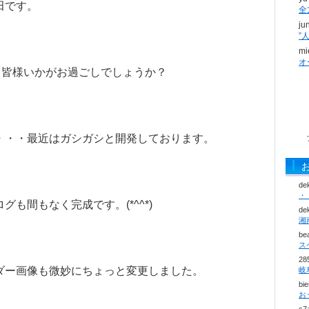
田です。
全
ju
mi
オ
、皆様いかがお過ごしでしょうか？
・・・最近はガシガシと開発しております。
de
・
グも間もなく完成です。(*^^*)
de
be
ス
28
ダー画像も微妙にちょっと変更しました。
bi