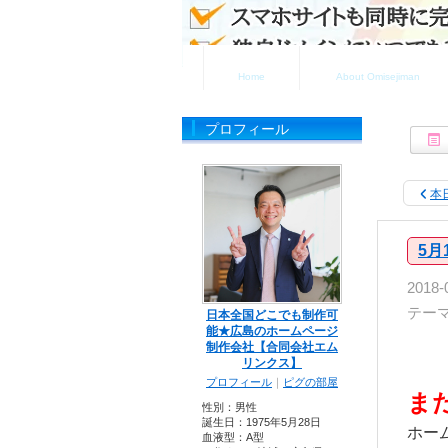
ホーム
お店自慢について
Home
About Omisejiman
プロフィール
本
5月
2018-
テー
日本全国どこでも制作可
能★広島のホームページ
制作会社【合同会社エム
リンクス】
プロフィール
｜
ピグの部屋
ま
性別：
男性
誕生日：
1975年5月28日
ホー
血液型：
A型