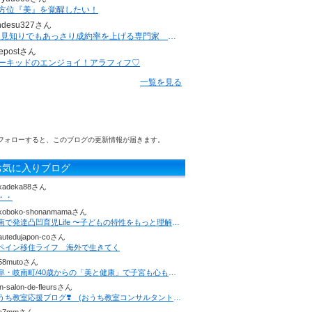
方位『美』を覚醒したい！
ndesu327さん
”人見知りでもあっさり成約率を上げる専門家 ジュンジ”のブログ
epostさん
ーキッドのエンジョイ！アラフィフ♡
一覧を見る
フォローすると、このブログの更新情報が届きます。
お気に入りブログ
kadeka88さん
・・
koboko-shonanmamaさん
湘南で発達凸凹育児Life 〜子どもの特性をもっと理解することでママの笑顔が広がる〜
autedujapon-coさん
ペイン移住ライフ 海外で生きてく
58mutoさん
岐阜・岐南町/40歳からの「美と健康」で子宮も心もやわらかに 足つぼスクール＆サロン 華non高橋こずえ
en-salon-de-fleursさん
おうち教室応援ブログ❣️ (おうち教室コンサルタント坂本)