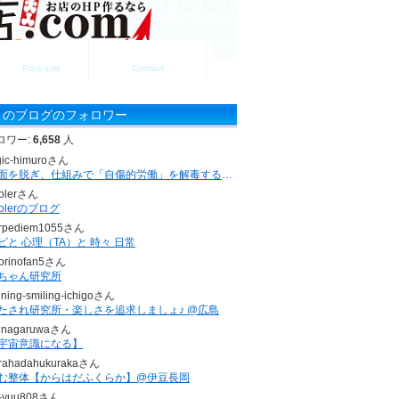
料金一覧
お問い合わせ
Price List
Contact
このブログのフォロワー
ロワー:
6,658
人
gic-himuroさん
仮面を脱ぎ、仕組みで「自傷的労働」を解毒する。 ｜頑張ってるのに苦しい人へ
olerさん
holerのブログ
rpediem1055さん
ピと 心理（TA）と 時々 日常
torinofan5さん
ちゃん研究所
ining-smiling-ichigoさん
たされ研究所・楽しさを追求しましょ♪ @広島
unagaruwaさん
宇宙意識になる】
rahadahukurakaさん
む整体【からはだふくらか】@伊豆長岡
-yuu808さん