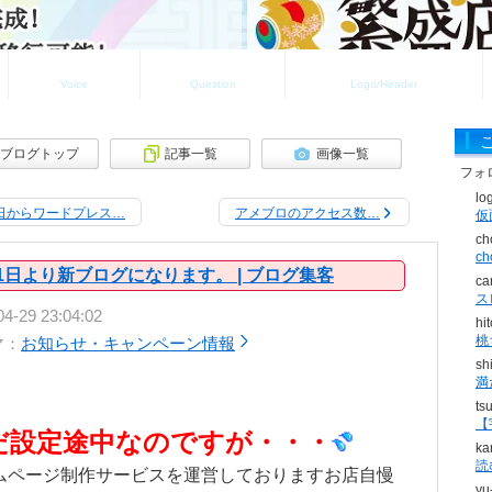
お客様の声
よくある質問
ロゴ・ヘッダ制作実績
Voice
Question
Logo/Header
ブログトップ
記事一覧
画像一覧
フォ
lo
日からワードプレス…
アメブロのアクセス数…
ch
c
1日より新ブログになります。 | ブログ集客
ca
ス
04-29 23:04:02
hi
桃
マ：
お知らせ・キャンペーン情報
sh
満
ts
【
だ設定途中なのですが・・・
ka
読
ムページ制作サービスを運営しておりますお店自慢
yu