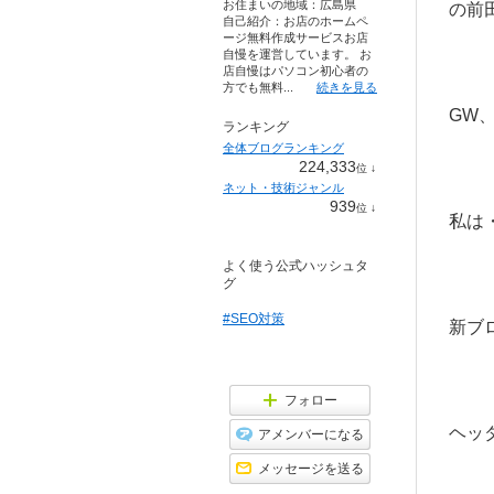
お住まいの地域：
広島県
の前
自己紹介：お店のホームペ
ージ無料作成サービスお店
自慢を運営しています。 お
店自慢はパソコン初心者の
方でも無料...
続きを見る
GW
ランキング
全体ブログランキング
224,333
位
↓
ラ
ネット・技術ジャンル
ン
939
位
↓
キ
ラ
私は
ン
ン
グ
キ
下
よく使う公式ハッシュタ
ン
降
グ
グ
下
降
#SEO対策
新ブロ
フォロー
ヘッ
アメンバーになる
メッセージを送る