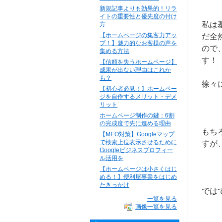
新規記事よりも効果的！リラ
イトの重要性と優先度の付け
私は
方
【ホームページの集客力アッ
だ全
プ！】魅力的なお客様の声を
ので
集める方法
す！
【信頼を失うホームページ】
成果が出ない理由はこれか
も？
徐々
【初心者必見！】ホームペー
ジを自作するメリット・デメ
リット
ホームページ制作の鍵：6割
の完成度で先に進める理由
もち
【MEO対策】Googleマップ
で検索上位表示させるために
すが
Googleビジネスプロフィー
ル活用を
【ホームページは小さくはじ
める！】便利屋事業をはじめ
たきっかけ
では
一覧を見る
画像一覧を見る