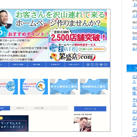
s
【
ph
ay
い
5m
sk
広
ス
検
慢
予
店
広
広
グ
広
『