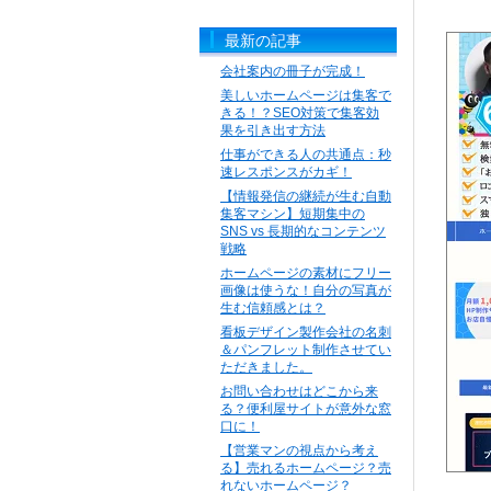
最新の記事
会社案内の冊子が完成！
美しいホームページは集客で
きる！？SEO対策で集客効
果を引き出す方法
仕事ができる人の共通点：秒
速レスポンスがカギ！
【情報発信の継続が生む自動
集客マシン】短期集中の
SNS vs 長期的なコンテンツ
戦略
ホームページの素材にフリー
画像は使うな！自分の写真が
生む信頼感とは？
看板デザイン製作会社の名刺
＆パンフレット制作させてい
ただきました。
お問い合わせはどこから来
る？便利屋サイトが意外な窓
口に！
【営業マンの視点から考え
る】売れるホームページ？売
れないホームページ？