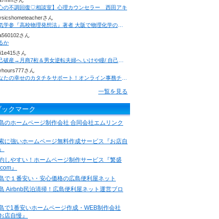
7a7mmさん
心の不調回復♡相談室】心理カウンセラー 西田アキ
ysicshometeacherさん
人気学参『高校物理発想法』著者 大阪で物理化学の家庭教師を行っています。生徒募集中！
a560102さん
るか
i1e415さん
自己破産→月商7桁＆男女逆転夫婦へ いけや瞳/ 自己愛 i love Me.の法則
yhours777さん
あなたの幸せのカタチをサポート！オンライン事務チーム【事務管理.NET】代表 樋口恭子のつぶやき
一覧を見る
ブックマーク
島のホームページ制作会社 合同会社エムリンク
索に強いホームページ無料作成サービス『お店自
』
約しやすい！ホームページ制作サービス『繁盛
.com』
島で１番安い・安心価格の広島便利屋ネット
島 Airbnb民泊清掃！広島便利屋ネット運営ブロ
島で1番安いホームページ作成・WEB制作会社
お店自慢』