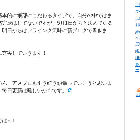
広
ワ
基本的に細部にこだわるタイプで、自分の中ではま
広
然完成はしてないですが、5月1日からと決めている
川
、明日からはフライング気味に新ブログで書きま
縁
ィ
広
縄
に充実していきます！
i
脱
ー
ろん、アメブロも引き続き頑張っていこうと思いま
、毎日更新は難しいかもです。
※
では～♪