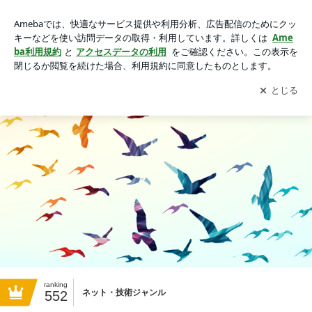
【全国2,500件の実績！】誰でも簡単♪ホームページ制作サービ
ス『お店自慢』の画像
アプリをダウンロードして
ブログの更新通知
を受け取りまし
開く
ょう。
ranking
ネット・技術ジャンル
552