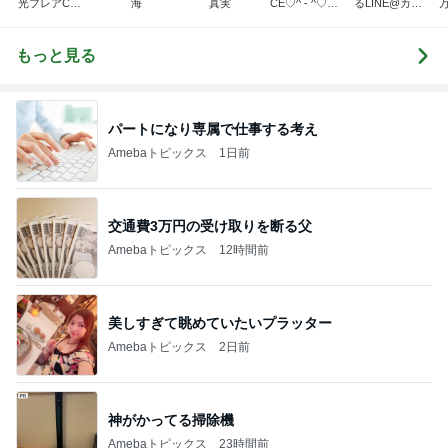
光フレアCME
海
真実
CE♡^ - ^♡の
るLINE@カフ
波動地震予知
ブログ
ェ～LINE自動
研究者。東南
化システム開
海地震と南海
発者のつぶや
もっと見る
トラフ地震は2
き～
031年前後ま
で❗❗
パートになり専属で仕事する考え
Amebaトピックス
1日前
交通費3万円の受け取りを断る父
Amebaトピックス
12時間前
美しすぎて眺めていたいプラッター
Amebaトピックス
2日前
神がかってる掃除機
Amebaトピックス
23時間前