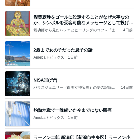
涅槃寂静をゴールに設定することがなぜ大事なの
か、シンボルを受容可能なメッセージとして投げる
ことが
気功師から見たバレエとヒーリングのコツ～「まと
4日前
いのば」ブログ
2歳まで女の子だった息子の話
Amebaトピックス
1日前
NISA①(;'∀')
パラスジュエリー（白美女神宝珠）の夢の記録
14日前
（続編）
灼熱地獄で一晩続いた今までにない頭痛
Amebaトピックス
1日前
ラーメン二郎 新潟店【新潟市中央区】ラーメン小