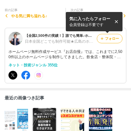
前の記事
次の記事
やる気に満ち溢れる♪
【お客様の声】ホームページ
気に入ったらフォロー
制作サービス『繁盛店.co
m』特典資料
会員登録は不要です
【全国2,500件の実績！】誰でも簡単♪ホームページ制作サービス『お店自慢』
フォロー
日本全国どこでも制作可能★広島のホームページ制作会社【合同会社エムリンクス】
ホームページ無料作成サービス『お店自慢』では、これまでに2,50
0件以上のホームページを制作してきました。飲食店・整体院・音
楽教室・エステサロン・結婚相談所など、どんなジャンル・業種で
ネット・技術ジャンル 355位
も無料でホームページが作成できます。格安・低料金のホームペー
ジ制作も可能！
最近の画像つき記事