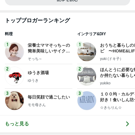
トップブロガーランキング
料理
インテリア&DIY
1
1
栄養士ママそっち～の
おうちと暮らしの
簡単美味しいサイクル
ピ 〜HOME&LI
献立
そっち～
yuki (ドキ子）
2
2
ほんとうに必要な
ゆうき酒場
か持たない暮らし
ゆうき
ep Life Simple
yukiko
ンテリアのきろく
3
3
１００均・カルデ
毎日笑顔で過ごしたい
好き！食いしん坊
モモ母さん
らりん☆のブログ
☆きらりん☆
もっと見る