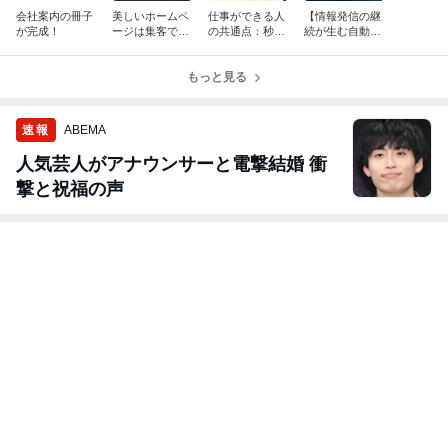
会社案内の冊子
美しいホームペ
仕事ができる人
【情報発信の継
が完成！
ージは集客でき
の共通点：秒速
続が生む自動集
る！？SEO対策
レスポンスがカ
客マシン】短期
で集客効果を引
ギ！
集中のSNS vs
き出す方法
もっと見る
長期的なコンテ
ンツ戦略
速報
ABEMA
人気芸人がアナウンサーと電撃結婚 衝
撃と祝福の声