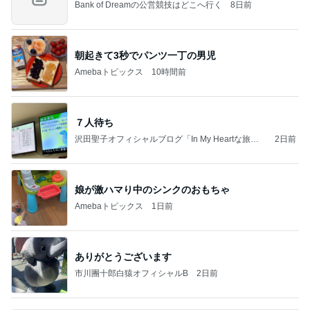
Bank of Dreamの公営競技はどこへ行く
8日前
朝起きて3秒でパンツ一丁の男児
Amebaトピックス
10時間前
７人待ち
沢田聖子オフィシャルブログ「In My Heartな旅日
2日前
記」by Ameba
娘が激ハマり中のシンクのおもちゃ
Amebaトピックス
1日前
ありがとうございます
市川團十郎白猿オフィシャルB
2日前