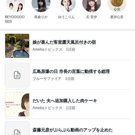
BEYOOOOO
島倉りか
ゆうこりん
石 安伊
蒼井心音
NDS
娘が喜んだ客室露天風呂付きの宿
Amebaトピックス
1日前
広島原爆の日 市長の言葉に動揺する総理
ブルーサファイア
1日前
だいた 夫へ追加購入した肉ケーキ
Amebaトピックス
1日前
斎藤元彦がぶらぶら動画のアップを止めた