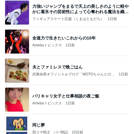
力強いジャンプをまるで天上の美しさのように軽や
かに着氷その芸術性によって心奪われる魔法を織り
なす
フィギュアスケート応援（くまはともだち）
1日前
全速力で生きたいこれからの10年
Amebaトピックス
1日前
夫とファミレスで晩ごはん
武東由美オフィシャルブログ「MOTOちゃんとのは
1日前
っぴぃな毎日」Powered by Ameba
バリキャリ女子と仕事相談の夜ご飯
Amebaトピックス
1日前
同じ夢
四コマ戦士 パパ戦記
10日前