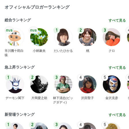
オフィシャルブロガーランキング
総合ランキング
すべて見る
1
2
3
市川團十郎白
小林麻央
だいたひかる
桃
クロ
猿
急上昇ランキング
すべて見る
1
2
3
4
5
デーモン閣下
片岡愛之助
林下清志(ビッ
沢田聖子
金沢克彦
グダディ)
新登場ランキング
すべて見る
1
2
3
4
5