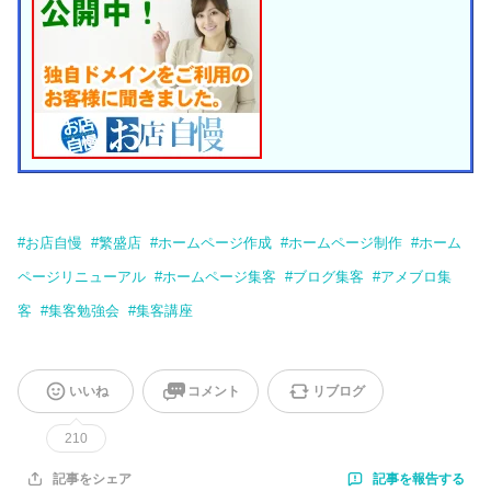
#
お店自慢
#
繁盛店
#
ホームページ作成
#
ホームページ制作
#
ホーム
ページリニューアル
#
ホームページ集客
#
ブログ集客
#
アメブロ集
客
#
集客勉強会
#
集客講座
いいね
コメント
リブログ
210
記事を報告する
記事をシェア