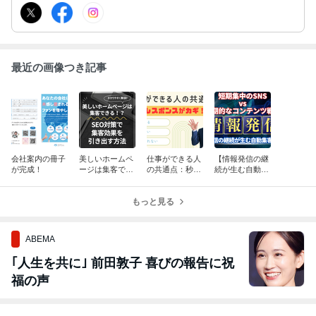
ジ制作も可能！
最近の画像つき記事
会社案内の冊子
美しいホームペ
仕事ができる人
【情報発信の継
が完成！
ージは集客でき
の共通点：秒速
続が生む自動集
る！？SEO対策
レスポンスがカ
客マシン】短期
で集客効果を引
ギ！
集中のSNS vs
き出す方法
もっと見る
長期的なコンテ
ンツ戦略
ABEMA
｢人生を共に｣ 前田敦子 喜びの報告に祝
福の声