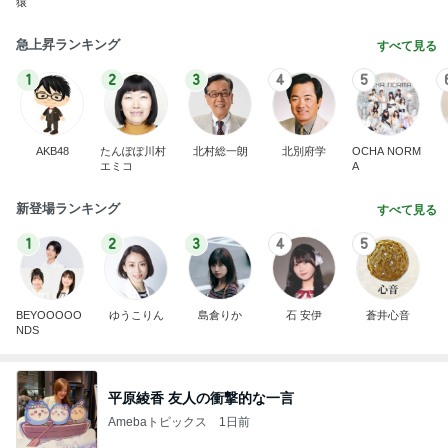
猿
急上昇ランキング
すべて見る
1
2
3
4
5
AKB48
たんぽぽ川村
北村総一朗
北別府学
OCHA NORM
エミコ
A
新登場ランキング
すべて見る
1
2
3
4
5
BEYOOOOO
ゆうこりん
島倉りか
石 安伊
蒼井心音
NDS
平原綾香 友人の衝撃的な一言
Amebaトピックス
1日前