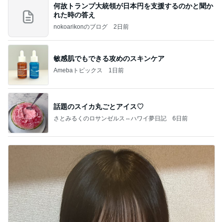
何故トランプ大統領が日本円を支援するのかと聞か
れた時の答え
nokoarikonのブログ
2日前
敏感肌でもできる攻めのスキンケア
Amebaトピックス
1日前
話題のスイカ丸ごとアイス♡
さとみるくのロサンゼルス⇔ハワイ夢日記
6日前