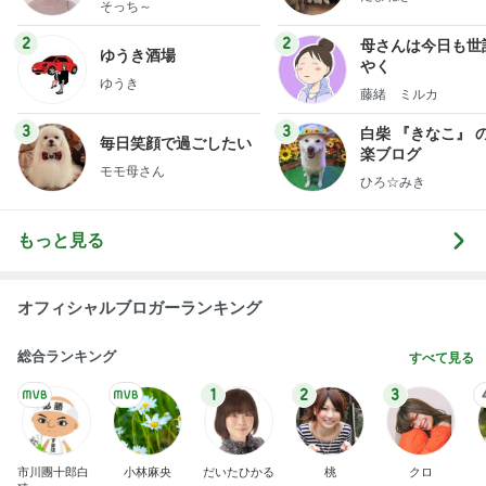
そっち～
2
2
母さんは今日も世
ゆうき酒場
やく
ゆうき
藤緒 ミルカ
3
3
白柴 『きなこ』 
毎日笑顔で過ごしたい
楽ブログ
モモ母さん
ひろ☆みき
もっと見る
オフィシャルブロガーランキング
総合ランキング
すべて見る
1
2
3
市川團十郎白
小林麻央
だいたひかる
桃
クロ