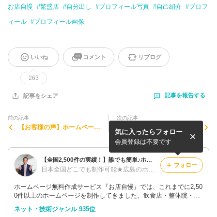
お店自慢
#
繁盛店
#
自分出し
#
プロフィール写真
#
自己紹介
#
プロフ
ィール
#
プロフィール画像
いいね
コメント
リブログ
263
記事を報告する
記事をシェア
前の記事
次の記事
【お客様の声】ホームページ
お店自慢『前田』の小学生時
気に入ったらフォロー
からお問い合わせを増やした
代♪
い方は必見！
会員登録は不要です
【全国2,500件の実績！】誰でも簡単♪ホームページ制作サービス『お店自慢』
フォロー
日本全国どこでも制作可能★広島のホームページ制作会社【合同会社エムリンクス】
ホームページ無料作成サービス『お店自慢』では、これまでに2,50
0件以上のホームページを制作してきました。飲食店・整体院・音
楽教室・エステサロン・結婚相談所など、どんなジャンル・業種で
ネット・技術ジャンル 935位
も無料でホームページが作成できます。格安・低料金のホームペー