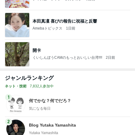
本田真凜 喜びの報告に祝福と反響
Amebaトピックス
1日前
開卡
くいしんぼうCAMのもっとおいしい台湾!!!!
2日前
ジャンルランキング
ネット・技術
7,832人参加中
1
何でかな？何でだろ？
気になる毎日
2
Blog Yutaka Yamashita
Yutaka Yamashita