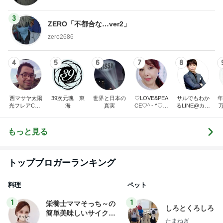
3
ZERO「不都合な…ver2」
zero2686
4
5
6
7
8
西マサヤ太陽
39次元魂 東
世界と日本の
♡LOVE&PEA
サルでもわか
年
光フレアCME
海
真実
CE♡^ - ^♡の
るLINE@カフ
波動地震予知
ブログ
ェ～LINE自動
研究者。東南
化システム開
海地震と南海
発者のつぶや
もっと見る
トラフ地震は2
き～
031年前後ま
で❗❗
トップブロガーランキング
料理
ペット
1
1
栄養士ママそっち～の
しろとくろしろ
簡単美味しいサイクル
たまねぎ
献立