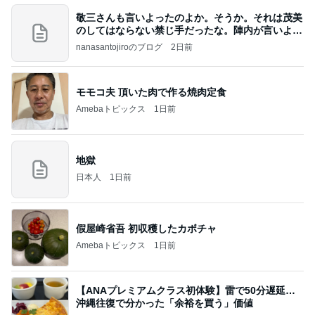
敬三さんも言いよったのよか。そうか。それは茂美
のしてはならない禁じ手だったな。陣内が言いよる
のよ
nanasantojiroのブログ
2日前
モモコ夫 頂いた肉で作る焼肉定食
Amebaトピックス
1日前
地獄
日本人
1日前
假屋崎省吾 初収穫したカボチャ
Amebaトピックス
1日前
【ANAプレミアムクラス初体験】雷で50分遅延…
沖縄往復で分かった「余裕を買う」価値