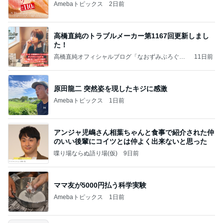
Amebaトピックス
2日前
高橋直純のトラブルメーカー第1167回更新しまし
た！
高橋直純オフィシャルブログ「なおずみぶろぐ」
11日前
Powered by Ameba
原田龍二 突然姿を現したキジに感激
Amebaトピックス
1日前
アンジャ児嶋さん相葉ちゃんと食事で紹介された仲
のいい後輩にコイツとは仲よく出来ないと思った
喋り場ならぬ語り場(仮)
9日前
ママ友が5000円払う科学実験
Amebaトピックス
1日前