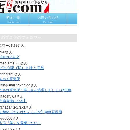
料金一覧
お問い合わせ
Price List
Contact
このブログのフォロワー
ロワー:
6,657
人
olerさん
holerのブログ
rpediem1055さん
ピと 心理（TA）と 時々 日常
torinofan5さん
ちゃん研究所
ining-smiling-ichigoさん
たされ研究所・楽しさを追求しましょ♪ @広島
unagaruwaさん
宇宙意識になる】
rahadahukurakaさん
む整体【からはだふくらか】@伊豆長岡
-yuu808さん
方位『美』を覚醒したい！
ndesu327さん