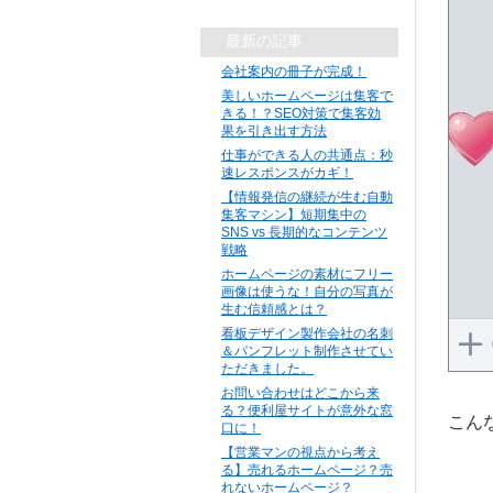
最新の記事
会社案内の冊子が完成！
美しいホームページは集客で
きる！？SEO対策で集客効
果を引き出す方法
仕事ができる人の共通点：秒
速レスポンスがカギ！
【情報発信の継続が生む自動
集客マシン】短期集中の
SNS vs 長期的なコンテンツ
戦略
ホームページの素材にフリー
画像は使うな！自分の写真が
生む信頼感とは？
看板デザイン製作会社の名刺
＆パンフレット制作させてい
ただきました。
お問い合わせはどこから来
る？便利屋サイトが意外な窓
こん
口に！
【営業マンの視点から考え
る】売れるホームページ？売
れないホームページ？