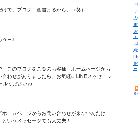
広
だけで、ブログ１個書けるから。（笑）
ワ
広
川
縁
ィ
るぅ～♪
広
縄
i
脱
で、このブログをご覧のお客様、ホームページから
ー
い合わせがありましたら、お気軽にLINEメッセージ
メールくださいね。
※
『ホームページからお問い合わせが来ないんだけ
』というメッセージでも大丈夫！