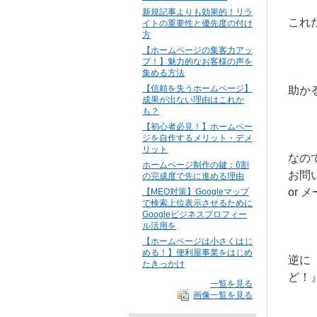
新規記事よりも効果的！リラ
これ
イトの重要性と優先度の付け
方
【ホームページの集客力アッ
プ！】魅力的なお客様の声を
集める方法
【信頼を失うホームページ】
助か
成果が出ない理由はこれか
も？
【初心者必見！】ホームペー
ジを自作するメリット・デメ
リット
なの
ホームページ制作の鍵：6割
お問
の完成度で先に進める理由
or 
【MEO対策】Googleマップ
で検索上位表示させるために
Googleビジネスプロフィー
ル活用を
【ホームページは小さくはじ
める！】便利屋事業をはじめ
逆に
たきっかけ
ど！
一覧を見る
画像一覧を見る