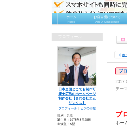
ホーム
お店自慢について
Home
About Omisejiman
プロフィール
ホ
ブ
2017-
テー
日本全国どこでも制作可
能★広島のホームページ
制作会社【合同会社エム
リンクス】
プロフィール
｜
ピグの部屋
ブ
性別：
男性
誕生日：
1975年5月28日
ホー
血液型：
A型