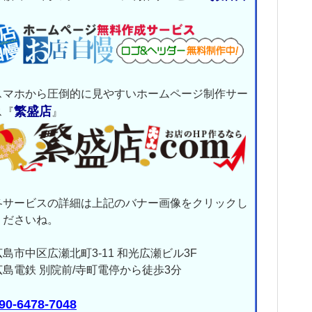
』
スマホから圧倒的に見やすいホームページ制作サー
繁盛店
ス『
』
各サービスの詳細は上記のバナー画像をクリックし
くださいね。
広島市中区広瀬北町3-11 和光広瀬ビル3F
島電鉄 別院前/寺町電停から徒歩3分
90-6478-7048