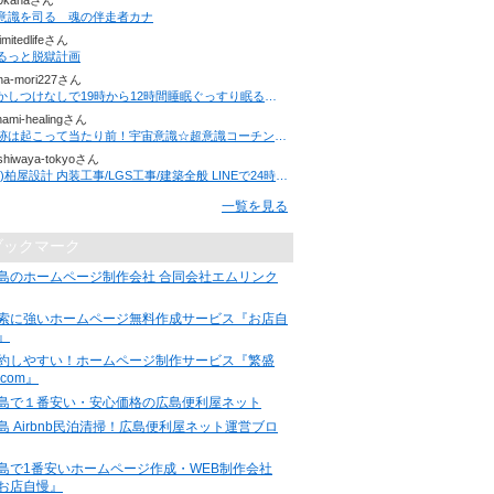
0kanaさん
意識を司る 魂の伴走者カナ
limitedlifeさん
るっと脱獄計画
na-mori227さん
寝かしつけなしで19時から12時間睡眠ぐっすり眠るメソッドで100人以上のママの寝不足解消！ミラクルねんねメソッド大公開！
nami-healingさん
奇跡は起こって当たり前！宇宙意識☆超意識コーチング☆Minami
更新
shiwaya-tokyoさん
(株)柏屋設計 内装工事/LGS工事/建築全般 LINEで24時間 問合せ受付！
一覧を見る
ブックマーク
島のホームページ制作会社 合同会社エムリンク
索に強いホームページ無料作成サービス『お店自
』
約しやすい！ホームページ制作サービス『繁盛
.com』
島で１番安い・安心価格の広島便利屋ネット
島 Airbnb民泊清掃！広島便利屋ネット運営ブロ
島で1番安いホームページ作成・WEB制作会社
お店自慢』