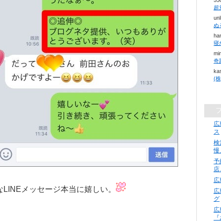
55
超
un
ぬ
ha
mi
ka
広
ス
検
慢
予
店
広
なLINEメッセージ本当に嬉しい。
広
グ
広
『