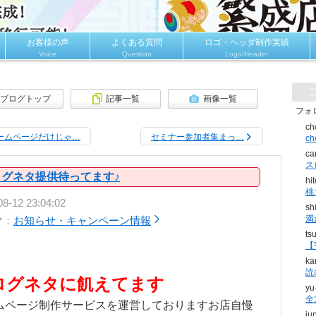
お客様の声
よくある質問
ロゴ・ヘッダ制作実績
Voice
Question
Logo/Header
ブログトップ
記事一覧
画像一覧
フォ
ch
ームページだけじゃ…
セミナー参加者集まっ…
c
ca
ス
ログネタ提供待ってます♪
hi
桃
08-12 23:04:02
sh
満
マ：
お知らせ・キャンペーン情報
ts
【
ka
読
ログネタに飢えてます
yu
全
ムページ制作サービスを運営しておりますお店自慢
ju