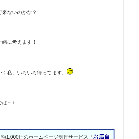
で来ないのかな？
一緒に考えます！
かく私、いろいろ待ってます。
では～♪
お店自
月額1,000円のホームページ制作サービス『