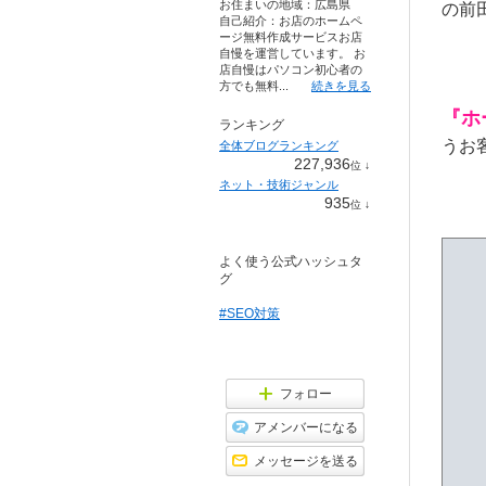
お住まいの地域：
広島県
の前
自己紹介：お店のホームペ
ージ無料作成サービスお店
自慢を運営しています。 お
店自慢はパソコン初心者の
方でも無料...
続きを見る
『ホ
ランキング
うお
全体ブログランキング
227,936
位
↓
ラ
ネット・技術ジャンル
ン
935
位
↓
キ
ラ
ン
ン
グ
キ
下
よく使う公式ハッシュタ
ン
降
グ
グ
下
降
#SEO対策
フォロー
アメンバーになる
メッセージを送る