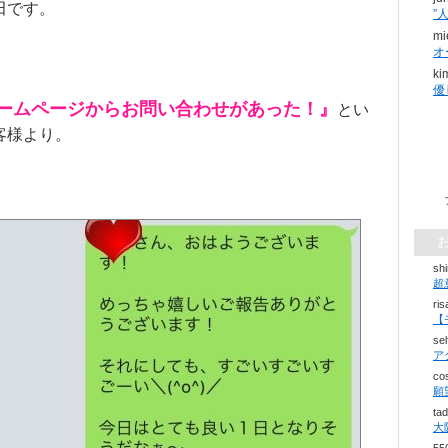
田です。
mi
オ
ki
ームページからお問い合わせがあった！』
とい
客様より。
sh
超
ri
se
ア
co
ta