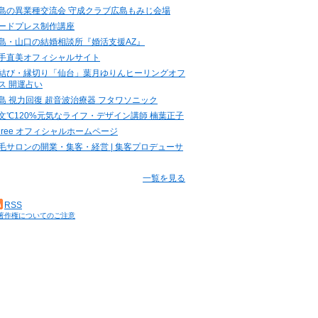
島の異業種交流会 守成クラブ広島もみじ会場
ードプレス制作講座
島・山口の結婚相談所『婚活支援AZ』
手直美オフィシャルサイト
結び・縁切り「仙台」葉月ゆりんヒーリングオフ
ス 開運占い
島 視力回復 超音波治療器 フタワソニック
文℃120%元気なライフ・デザイン講師 楠葉正子
.three オフィシャルホームページ
毛サロンの開業・集客・経営 | 集客プロデューサ
一覧を見る
RSS
著作権についてのご注意