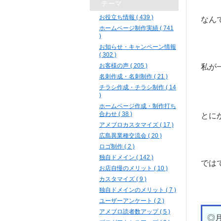
テーマ
お役立ち情報 ( 439 )
なん
ホームページ制作実績 ( 741
)
お知らせ・キャンペーン情報
( 302 )
お客様の声 ( 205 )
私が
名刺作成・名刺制作 ( 21 )
チラシ作成・チラシ制作 ( 14
)
ホームページ作成・制作打ち
合わせ ( 38 )
とに
アメブロカスタマイズ ( 17 )
広島異業種交流会 ( 20 )
ロゴ制作 ( 2 )
独自ドメイン ( 142 )
では
お店自慢のメリット ( 10 )
カスタマイズ ( 9 )
独自ドメインのメリット ( 7 )
ユーザーアンケート ( 2 )
アメブロ読者数アップ ( 5 )
◎