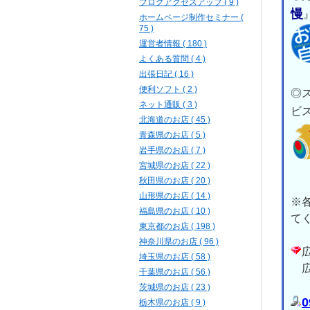
ブログアクセスアップ ( 9 )
慢
ホームページ制作セミナー (
75 )
運営者情報 ( 180 )
よくある質問 ( 4 )
出張日記 ( 16 )
便利ソフト ( 2 )
◎
ネット通販 ( 3 )
ビ
北海道のお店 ( 45 )
青森県のお店 ( 5 )
岩手県のお店 ( 7 )
宮城県のお店 ( 22 )
秋田県のお店 ( 20 )
山形県のお店 ( 14 )
※
福島県のお店 ( 10 )
て
東京都のお店 ( 198 )
神奈川県のお店 ( 96 )
埼玉県のお店 ( 58 )
広
千葉県のお店 ( 56 )
茨城県のお店 ( 23 )
0
栃木県のお店 ( 9 )