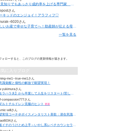
”人見知りでもあっさり成約率を上げる専門家 ジュンジ”のブログ
epostさん
ーキッドのエンジョイ！アラフィフ♡
murak--6020さん
優しいお産で幸せな子育てへ！助産師が伝える母子ケアの秘訣
一覧を見る
フォローすると、このブログの更新情報が届きます。
お気に入りブログ
ining-me1--true-me1さん
意識覚醒と個性の解放で願望実現！
sa-yukimuraさん
【モラハラ夫】から卒業して人生をリスタート/苦しみから抜けて自分が主役の人生へ導く伴走型サポート/モラハラカウンセラー幸村りさ
lf-compassion777さん
ダルトチルドレン克服のヒント
更新
smic-willさん
願望実現コーチ＠ボイスメンタリスト美歌：潜在意識書換え＋セルフイメージ爆上げのプロ。最短３ヶ月で心のブレーキが外れ夢を叶える
dao8034さん
大阪イチのうけとめ上手～いやし系レベチカウンセラー金堂のブログ～