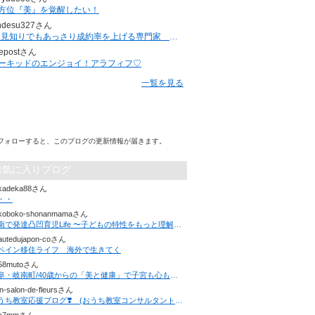
方位『美』を覚醒したい！
ndesu327さん
”人見知りでもあっさり成約率を上げる専門家 ジュンジ”のブログ
epostさん
ーキッドのエンジョイ！アラフィフ♡
一覧を見る
フォローすると、このブログの更新情報が届きます。
お気に入りブログ
kadeka88さん
・・
koboko-shonanmamaさん
湘南で発達凸凹育児Life 〜子どもの特性をもっと理解することでママの笑顔が広がる〜
autedujapon-coさん
ペイン移住ライフ 海外で生きてく
58mutoさん
岐阜・岐南町/40歳からの「美と健康」で子宮も心もやわらかに 足つぼスクール＆サロン 華non高橋こずえ
en-salon-de-fleursさん
おうち教室応援ブログ❣️ (おうち教室コンサルタント坂本)