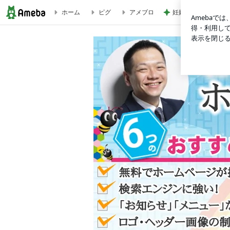
ホーム
ピグ
アメブロ
妊娠7カ月の職場で
スマホ対応していないホームページ制作会社からこんなメールきた。 | 【全国2,5