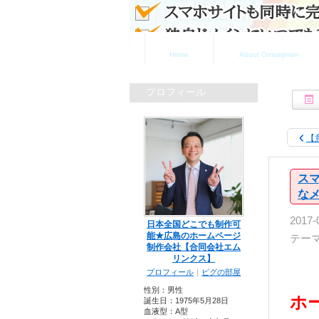
ホーム
お店自慢について
Home
About Omisejiman
プロフィール
【
ス
な
2017-
日本全国どこでも制作可
能★広島のホームページ
テー
制作会社【合同会社エム
リンクス】
プロフィール
｜
ピグの部屋
性別：
男性
ホ
誕生日：
1975年5月28日
血液型：
A型