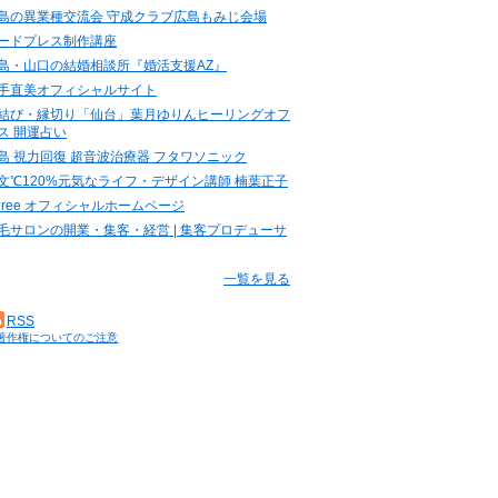
島の異業種交流会 守成クラブ広島もみじ会場
ードプレス制作講座
島・山口の結婚相談所『婚活支援AZ』
手直美オフィシャルサイト
結び・縁切り「仙台」葉月ゆりんヒーリングオフ
ス 開運占い
島 視力回復 超音波治療器 フタワソニック
文℃120%元気なライフ・デザイン講師 楠葉正子
.three オフィシャルホームページ
毛サロンの開業・集客・経営 | 集客プロデューサ
一覧を見る
RSS
著作権についてのご注意