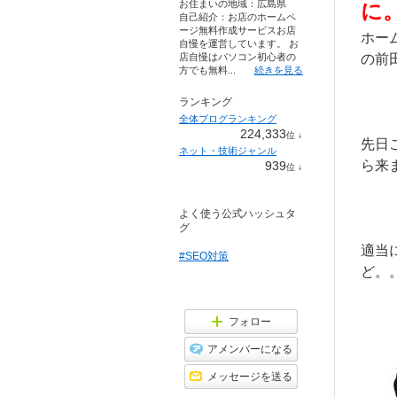
お住まいの地域：
広島県
に
自己紹介：お店のホームペ
ージ無料作成サービスお店
ホー
自慢を運営しています。 お
店自慢はパソコン初心者の
の前
方でも無料...
続きを見る
ランキング
全体ブログランキング
224,333
位
↓
先日
ラ
ネット・技術ジャンル
ン
ら来
939
位
↓
キ
ラ
ン
ン
グ
キ
下
よく使う公式ハッシュタ
ン
降
グ
グ
下
適当
降
#SEO対策
ど。
フォロー
アメンバーになる
メッセージを送る