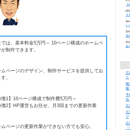
s
【
ph
ay
い
5m
sk
社では、基本料金5万円～ 10ページ構成のホームペ
ジが制作できます。
ームページのデザイン、制作サービスを提供してお
広
ます。
ス
検
慢
予
特徴1】10ページ構成で制作費5万円～
店
特徴2】HP運営もお任せ、月3回までの更新作業
広
広
グ
広
ームページの更新作業ができない方でも安心。
『