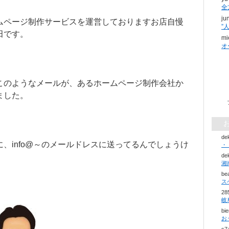
。
全
ju
ムページ制作サービスを運営しておりますお店自慢
田です。
mi
オ
このようなメールが、あるホームページ制作会社か
ました。
de
に、info@～のメールドレスに送ってるんでしょうけ
・
。
de
be
ス
28
bi