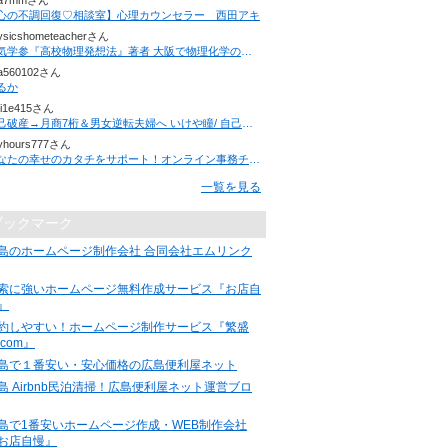
7a7mmさん
心の不調回復♡相談室】心理カウンセラー 西田アキ
ysicshometeacherさん
人気学参『高校物理発想法』著者 大阪で物理化学の家庭教師を行っています。生徒募集中！
a560102さん
るか
i1e415さん
自己破産→月商7桁＆男女逆転夫婦へ いけや瞳/ 自己愛 i love Me.の法則
yhours777さん
あなたの幸せのカタチをサポート！オンライン事務チーム【事務管理.NET】代表 樋口恭子のつぶやき
一覧を見る
ブックマーク
島のホームページ制作会社 合同会社エムリンク
索に強いホームページ無料作成サービス『お店自
』
約しやすい！ホームページ制作サービス『繁盛
.com』
島で１番安い・安心価格の広島便利屋ネット
島 Airbnb民泊清掃！広島便利屋ネット運営ブロ
島で1番安いホームページ作成・WEB制作会社
お店自慢』