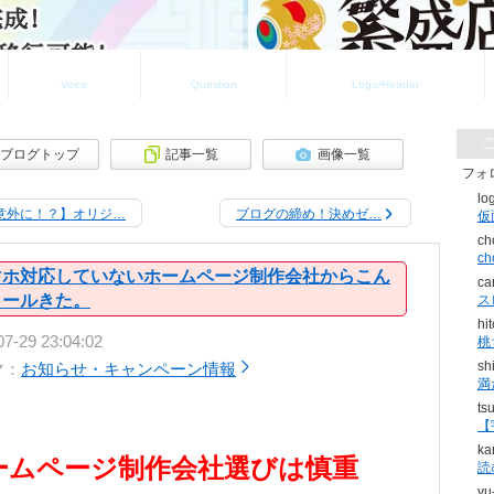
お客様の声
よくある質問
ロゴ・ヘッダ制作実績
Voice
Question
Logo/Header
ブログトップ
記事一覧
画像一覧
フォ
lo
意外に！？】オリジ…
ブログの締め！決めゼ…
ch
c
マホ対応していないホームページ制作会社からこん
ca
メールきた。
ス
hi
07-29 23:04:02
桃
sh
マ：
お知らせ・キャンペーン情報
満
ts
【
ka
ームページ制作会社選びは慎重
読
yu