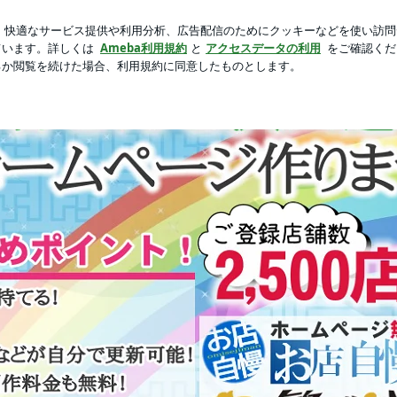
新規登録
ログ
聞こえた陰口
芸能人ブログ
人気ブログ
00件の実績！】誰でも簡単♪ホームページ制作サービス『お店自慢』