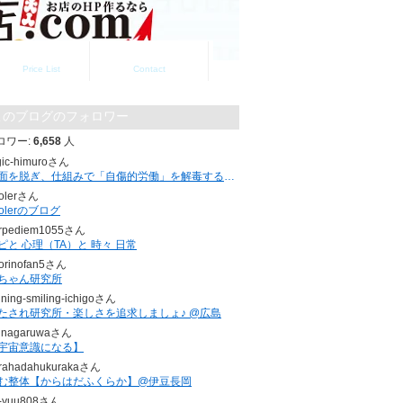
料金一覧
お問い合わせ
Price List
Contact
このブログのフォロワー
ロワー:
6,658
人
gic-himuroさん
仮面を脱ぎ、仕組みで「自傷的労働」を解毒する。 ｜頑張ってるのに苦しい人へ
olerさん
holerのブログ
rpediem1055さん
ピと 心理（TA）と 時々 日常
torinofan5さん
ちゃん研究所
ining-smiling-ichigoさん
たされ研究所・楽しさを追求しましょ♪ @広島
unagaruwaさん
宇宙意識になる】
rahadahukurakaさん
む整体【からはだふくらか】@伊豆長岡
-yuu808さん