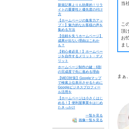
当
新規記事よりも効果的！リラ
イトの重要性と優先度の付け
方
【ホームページの集客力アッ
こ
プ！】魅力的なお客様の声を
集める方法
頂
【信頼を失うホームページ】
お
成果が出ない理由はこれか
ま
も？
【初心者必見！】ホームペー
ジを自作するメリット・デメ
リット
ホームページ制作の鍵：6割
の完成度で先に進める理由
まぁ
【MEO対策】Googleマップ
で検索上位表示させるために
Googleビジネスプロフィー
ル活用を
【ホームページは小さくはじ
める！】便利屋事業をはじめ
たきっかけ
一覧を見る
画像一覧を見る