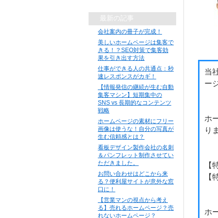
最新の記事
会社案内の冊子が完成！
美しいホームページは集客で
きる！？SEO対策で集客効
果を引き出す方法
仕事ができる人の共通点：秒
当
速レスポンスがカギ！
ー
【情報発信の継続が生む自動
集客マシン】短期集中の
SNS vs 長期的なコンテンツ
戦略
ホ
ホームページの素材にフリー
画像は使うな！自分の写真が
り
生む信頼感とは？
看板デザイン製作会社の名刺
＆パンフレット制作させてい
ただきました。
【
お問い合わせはどこから来
【
る？便利屋サイトが意外な窓
口に！
【営業マンの視点から考え
る】売れるホームページ？売
ホ
れないホームページ？