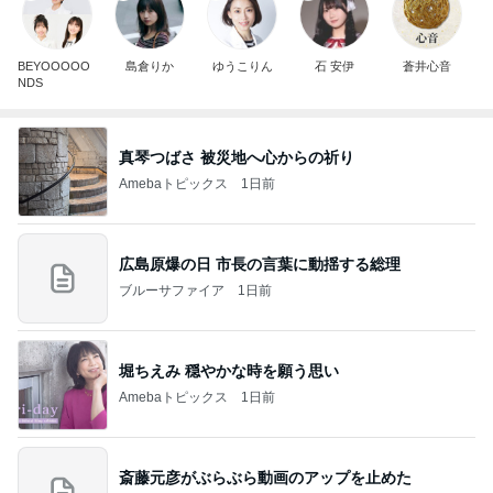
BEYOOOOO
島倉りか
ゆうこりん
石 安伊
蒼井心音
NDS
真琴つばさ 被災地へ心からの祈り
Amebaトピックス
1日前
広島原爆の日 市長の言葉に動揺する総理
ブルーサファイア
1日前
堀ちえみ 穏やかな時を願う思い
Amebaトピックス
1日前
斎藤元彦がぶらぶら動画のアップを止めた