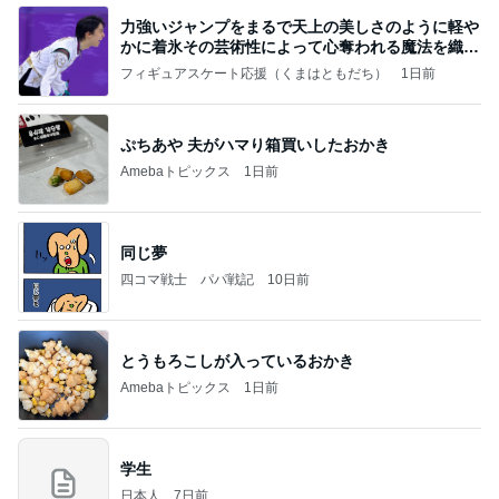
力強いジャンプをまるで天上の美しさのように軽や
かに着氷その芸術性によって心奪われる魔法を織り
なす
フィギュアスケート応援（くまはともだち）
1日前
ぷちあや 夫がハマり箱買いしたおかき
Amebaトピックス
1日前
同じ夢
四コマ戦士 パパ戦記
10日前
とうもろこしが入っているおかき
Amebaトピックス
1日前
学生
日本人
7日前