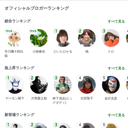
オフィシャルブロガーランキング
総合ランキング
すべて見る
1
2
3
市川團十郎白
小林麻央
だいたひかる
桃
クロ
猿
急上昇ランキング
すべて見る
1
2
3
4
5
デーモン閣下
片岡愛之助
林下清志(ビッ
沢田聖子
金沢克彦
グダディ)
新登場ランキング
すべて見る
1
2
3
4
5