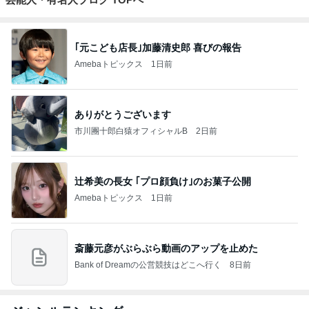
｢元こども店長｣加藤清史郎 喜びの報告
Amebaトピックス
1日前
ありがとうございます
市川團十郎白猿オフィシャルB
2日前
辻希美の長女 ｢プロ顔負け｣のお菓子公開
Amebaトピックス
1日前
斎藤元彦がぶらぶら動画のアップを止めた
Bank of Dreamの公営競技はどこへ行く
8日前