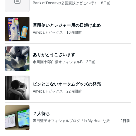
Bank of Dreamの公営競技はどこへ行く
8日前
普段使いとレジャー用の日焼け止め
Amebaトピックス
16時間前
ありがとうございます
市川團十郎白猿オフィシャルB
2日前
ピンとこないオータムグッズの発売
Amebaトピックス
22時間前
７人待ち
沢田聖子オフィシャルブログ「In My Heartな旅日
2日前
記」by Ameba