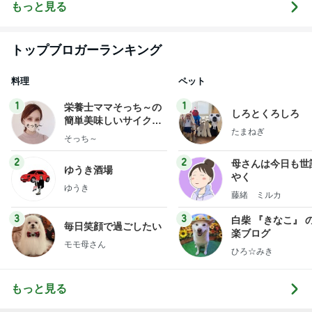
海地震と南海
発者のつぶや
もっと見る
トラフ地震は2
き～
031年前後ま
で❗❗
トップブロガーランキング
料理
ペット
1
1
栄養士ママそっち～の
しろとくろしろ
簡単美味しいサイクル
たまねぎ
献立
そっち～
2
2
母さんは今日も世
ゆうき酒場
やく
ゆうき
藤緒 ミルカ
3
3
白柴 『きなこ』 
毎日笑顔で過ごしたい
楽ブログ
モモ母さん
ひろ☆みき
もっと見る