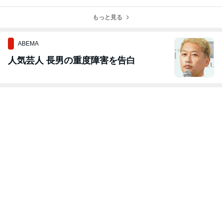
る！？SEO対策
レスポンスがカ
客マシン】短期
で集客効果を引
ギ！
集中のSNS vs
き出す方法
もっと見る
長期的なコンテ
ンツ戦略
ABEMA
人気芸人 長男の重度障害を告白