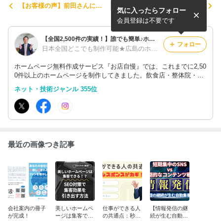
【お客様の声】前田さんに頼
学習塾の先生！夏期講習がは
気に入ったらフォロー
んでよかったです(泣)
じまる今こそ生徒募集に全力
を！
会員登録は不要です
【全国2,500件の実績！】誰でも簡単♪ホームページ制作サービス『お店自慢』
フォロー
日本全国どこでも制作可能★広島のホームページ制作会社【合同会社エムリンクス】
ホームページ無料作成サービス『お店自慢』では、これまでに2,50
0件以上のホームページを制作してきました。飲食店・整体院・音
楽教室・エステサロン・結婚相談所など、どんなジャンル・業種で
ネット・技術ジャンル 355位
も無料でホームページが作成できます。格安・低料金のホームペー
ジ制作も可能！
最近の画像つき記事
会社案内の冊子
美しいホームペ
仕事ができる人
【情報発信の継
が完成！
ージは集客でき
の共通点：秒速
続が生む自動集