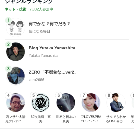
ジャンルランキング
ネット・技術
7,832人参加中
1
何でかな？何でだろ？
気になる毎日
2
Blog Yutaka Yamashita
Yutaka Yamashita
3
ZERO「不都合な…ver2」
zero2686
4
5
6
7
8
西マサヤ太陽
39次元魂 東
世界と日本の
♡LOVE&PEA
サルでもわか
年
光フレアCME
海
真実
CE♡^ - ^♡の
るLINE@カフ
波動地震予知
ブログ
ェ～LINE自動
研究者。東南
化システム開