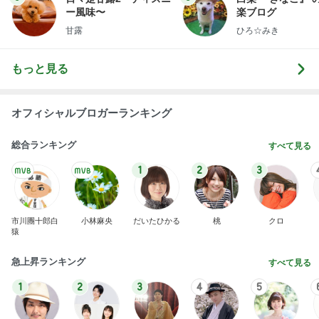
ー風味〜
楽ブログ
甘露
ひろ☆みき
もっと見る
オフィシャルブロガーランキング
総合ランキング
すべて見る
1
2
3
市川團十郎白
小林麻央
だいたひかる
桃
クロ
猿
急上昇ランキング
すべて見る
1
2
3
4
5