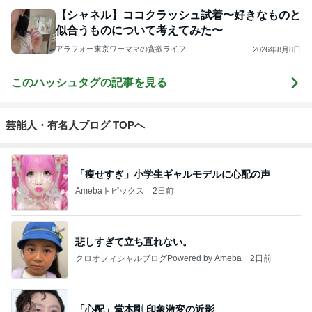
【シャネル】ココクラッシュ試着〜好きなものと
似合うものについて考えてみた〜
アラフォー東京ワーママの貪欲ライフ
2026年8月8日
このハッシュタグの記事を見る
芸能人・有名人ブログ TOPへ
「痩せすぎ」小学生ギャルモデルに心配の声
Amebaトピックス
2日前
悲しすぎて立ち直れない。
クロオフィシャルブログPowered by Ameba
2日前
「心配」堂本剛 印象激変の近影