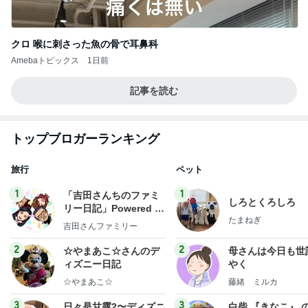
クロ 喉に刺さった魚の骨で耳鼻科
Amebaトピックス
1日前
記事を読む
トップブロガーランキング
旅行
ペット
1
1
「吉田さんちのファミ
しろとくろしろ
リー日記」Powered b
たまねぎ
y Ameba 吉田さんファ
吉田さんファミリー
ミリーオフィシャルブ
ログ
2
2
☆やまあこ☆さんのデ
母さんは今日も世
ィズニー日記
やく
☆やまあこ☆
藤緒 ミルカ
3
3
日々是甘露2〜ディズニ
白柴 『きなこ』 