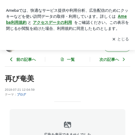
再び奄美 | アリのままにキリギリス 新宿2丁目 足ふみ堂
アプリをダウンロードして
ブログの更新通知
を受け取りまし
開く
ょう。
アリのままにキリギリス 新宿2丁目 足ふみ堂
フォロー
前の記事へ
一覧
次の記事へ
再び奄美
2018-07-21 12:04:59
テーマ：
ブログ
広告を表示できませんでした