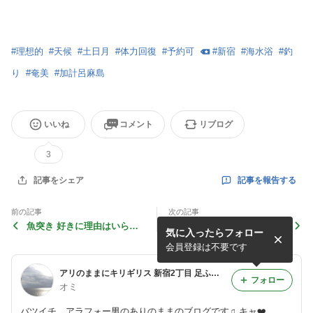
#
理想的
#
天候
#
土日月
#
体力回復
#
予約可
#
新宿
#
海水浴
#
釣
り
#
奄美
#
加計呂麻島
いいね
コメント
リブログ
3
記事を報告する
記事をシェア
前の記事
次の記事
魚突き 好きに理由はいらね
休めない病
気に入ったらフォロー
ー
会員登録は不要です
アリのままにキリギリス 新宿2丁目 足ふみ堂
フォロー
オミ
バツイチ、アラフォー男のありのままのブログです♫ キャ❤️