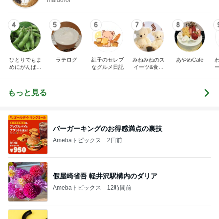
4
5
6
7
8
ひとりでもま
ラテログ
紅子のセレブ
みねみねのス
あやめCafe
めにがんばる
なグルメ日記
イーツ&食パ
ブログ
ンブログ❤️
もっと見る
バーガーキングのお得感満点の裏技
Amebaトピックス
2日前
假屋崎省吾 軽井沢駅構内のダリア
Amebaトピックス
12時間前