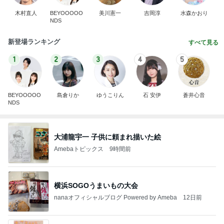
木村直人
BEYOOOOO
美川憲一
吉岡淳
水森かおり
NDS
新登場ランキング
すべて見る
1
2
3
4
5
BEYOOOOO
島倉りか
ゆうこりん
石 安伊
蒼井心音
NDS
大浦龍宇一 子供に頼まれ描いた絵
Amebaトピックス
9時間前
横浜SOGOうまいもの大会
nanaオフィシャルブログ Powered by Ameba
12日前