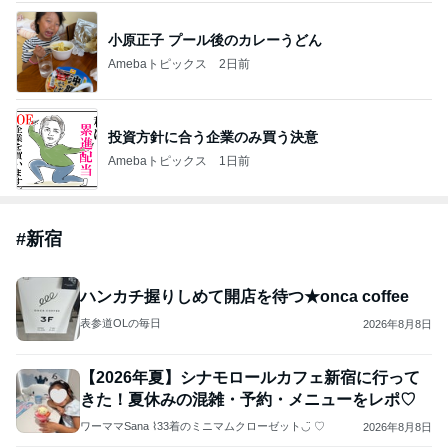
小原正子 プール後のカレーうどん
Amebaトピックス
2日前
投資方針に合う企業のみ買う決意
Amebaトピックス
1日前
#
新宿
ハンカチ握りしめて開店を待つ★onca coffee
表参道OLの毎日
2026年8月8日
【2026年夏】シナモロールカフェ新宿に行って
きた！夏休みの混雑・予約・メニューをレポ♡
ワーママSana ⌇33着のミニマムクローゼット◡̈ ♡
2026年8月8日