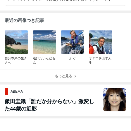
最近の画像つき記事
自分本来の生き
逃げたいんだも
ふぐ
オデコを出す人
方へ
ん
生
もっと見る
ABEMA
飯田圭織「誰だか分からない」激変し
た44歳の近影