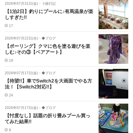
2026年07月31日(金)
・
┣旅行記
【1泊2日】釣りにプールに♪有馬温泉が楽
しすぎた!!
17
2026年07月22日(水)
・
◆ブログ
【ポーリング】クマに色を塗る遊びを楽
しむ♪その③【ベアアート】
19
2026年07月17日(金)
・
◆ブログ
【待望!!】車でSwitch2を大画面でやる方
法！【Switch2対応!!】
24
2026年07月17日(金)
・
◆ブログ
【忖度なし】話題の折り畳みプール買っ
てみた結果!!
9