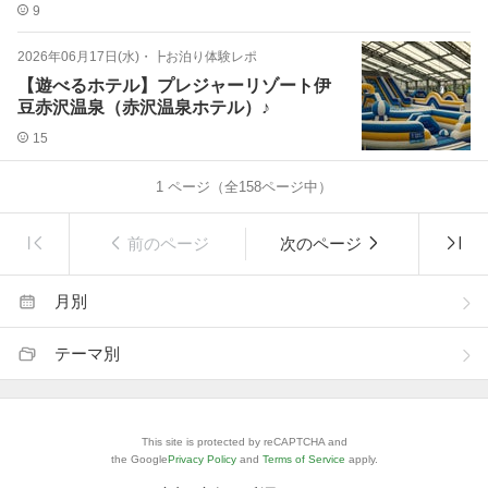
9
2026年06月17日(水)
・
┣お泊り体験レポ
【遊べるホテル】プレジャーリゾート伊
豆赤沢温泉（赤沢温泉ホテル）♪
15
1
ページ（全
158
ページ中）
前のページ
次のページ
月別
テーマ別
This site is protected by reCAPTCHA and
the Google
Privacy Policy
and
Terms of Service
apply.