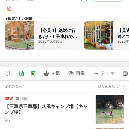
固定された記事
【必見!!】絶対に行
【見逃
きたい！子連れで楽
連れ
2025年5月30日
2025
しめるホテル♪
った
グ【2
一覧
人気
画像
テーマ
記事の表示
絞り込みなし
NEW
5時間前
【三重県三重郡】八風キャンプ場【キャ
ンプ場】
2