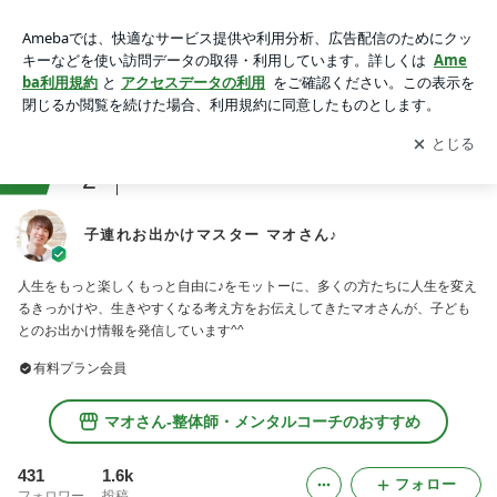
子連れお出かけマスター マオさん♪
アプリをダウンロードして
ブログの更新通知
を受け取りまし
開く
ょう。
ranking
2
整体・リラクゼーションジャンル
子連れお出かけマスター マオさん♪
人生をもっと楽しくもっと自由に♪をモットーに、多くの方たちに人生を変え
るきっかけや、生きやすくなる考え方をお伝えしてきたマオさんが、子ども
とのお出かけ情報を発信しています^^
有料プラン会員
マオさん-整体師・メンタルコーチのおすすめ
431
1.6k
フォロー
フォロワー
投稿