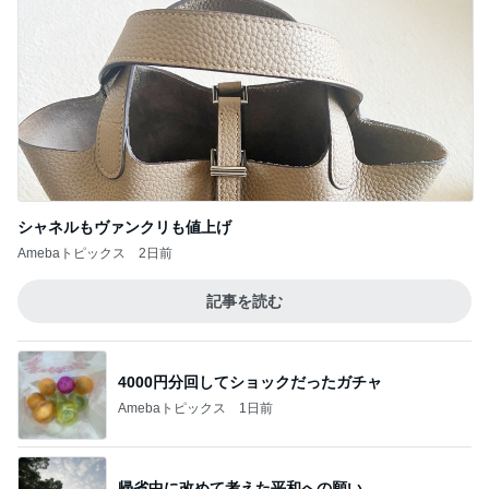
Amebaトピックス
2日前
次世代掃除機がやってきた！！
Amebaトピックス
23時間前
長男が脅された公立中の学級崩壊
Amebaトピックス
1日前
美しすぎて眺めていたいプラッター
Amebaトピックス
2日前
涙が出た目玉の花火とサプライズ
Amebaトピックス
2日前