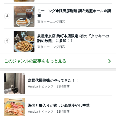
Amebaトピックス
1日前
記事を読む
肩の力が抜けた赤ちゃんの検査結果
Amebaトピックス
1日前
めっちゃお得に買えたキラキラな指輪
Amebaトピックス
23時間前
余命数ヶ月と言われてからの1年間
Amebaトピックス
19時間前
イロチ買いした履き心地良い新作