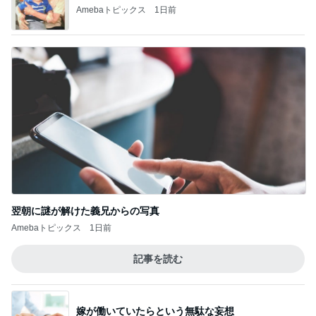
3
ケーキ」を実食
華麗なるスタバマダム
モーニング◆猿田彦珈琲 調布焙煎ホール＠調
布
4
東京モーニング日和
泉屋東京店 麹町本店限定♪初の『クッキーの
詰め放題』に参加！！
5
東京モーニング日和
このジャンルの記事をもっと見る
次世代掃除機がやってきた！！
Amebaトピックス
23時間前
海老と蟹入りが嬉しい豪華冷やし中華