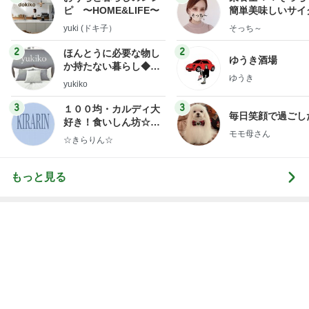
柏木由紀子 道路の真ん中のソファ
Amebaトピックス
1日前
次世代掃除機がやってきた！！
Amebaトピックス
23時間前
足先の痺れで注意が必要なサンダル
Amebaトピックス
1日前