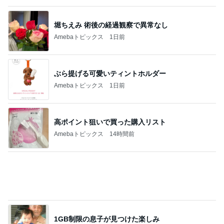
すごく思い入れのある大切な木
Amebaトピックス
24時間前
ジャンル人気記事ランキング
スイーツ・デザートマニア
【ミスド】ファンシードーナツを求める旅 最
終章かな
1
オヤジのスイーツ時々ランニングブログ
プレミアムサラダビュッフェ食べ放題シズラ
ー
2
ひとりでもまめにがんばるブログ
【タリーズ新作】かわいすぎて食べられな
い!?「日焼けベアフルのキャラメルスチーム