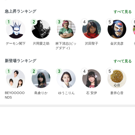
高橋英樹 お土産に貰った手作りジャム
Amebaトピックス
1日前
記事を読む
堀ちえみ 術後の経過観察で異常なし
Amebaトピックス
1日前