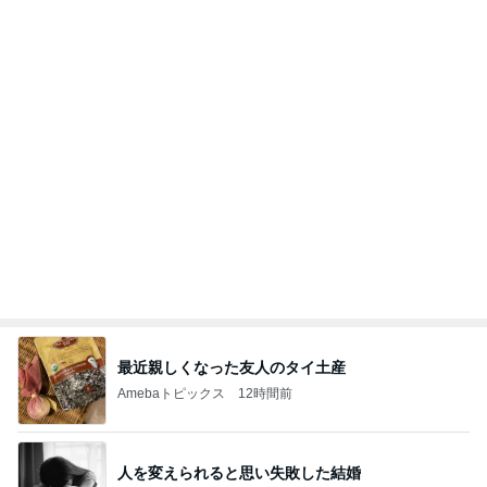
主人と死別し再婚するかという悩み
Amebaトピックス
10時間前
記事を読む
オフィシャルブロガーランキング
総合ランキング
すべて見る
1
2
3
市川團十郎白
小林麻央
だいたひかる
桃
クロ
猿