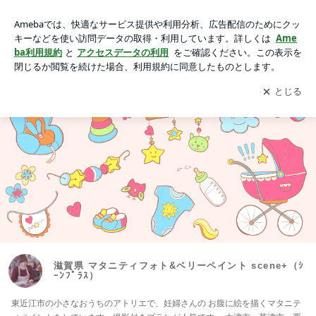
滋賀県 マタニティフォト&ベリーペイント scene+（ｼｰﾝﾌﾟﾗｽ）
アプリをダウンロードして
ブログの更新通知
を受け取りまし
開く
ょう。
滋賀県 マタニティフォト&ベリーペイント scene+（ｼ
ｰﾝﾌﾟﾗｽ）
東近江市の小さなおうちのアトリエで、妊婦さんの お腹に絵を描くマタニテ