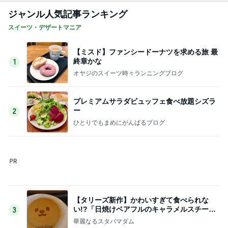
いきなりタスクがなくなった会社
Amebaトピックス
17時間前
高級なお子様ランチに切ない一言
Amebaトピックス
1日前
小柳ルミ子 愛犬の1日の里帰り