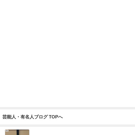
ぶら提げる可愛いティントホルダー
Amebaトピックス
1日前
高ポイント狙いで買った購入リスト
Amebaトピックス
14時間前
1GB制限の息子が見つけた楽しみ
Amebaトピックス
1日前