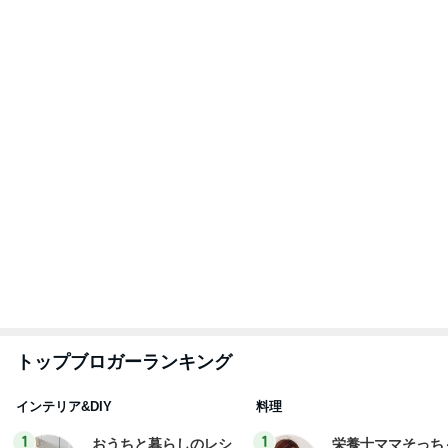
ピ 〜HOME&LIFE〜
簡単美味しいサイ
献立
yuki (ドキ子）
そっち～
2
2
ほんとうに必要な物し
ゆうき酒場
か持たない暮らし◆Ke
ゆうき
ep Life Simple◆〜イ
yukiko
ンテリアのきろく〜
3
3
１００均・カルディ大
毎日笑顔で過ごし
好き！食いしん坊☆き
モモ母さん
らりん☆のブログ
☆きらりん☆
もっと見る
最近親しくなった友人のタイ土産
Amebaトピックス
12時間前
人を変えられると思い失敗した結婚
Amebaトピックス
1日前