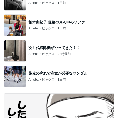
急上昇ランキング
すべて見る
1
2
3
4
5
デーモン閣下
片岡愛之助
林下清志(ビッ
沢田聖子
金沢克彦
グダディ)
新登場ランキング
すべて見る
1
2
3
4
5
BEYOOOOO
島倉りか
ゆうこりん
石 安伊
蒼井心音
NDS
芸能人・有名人ブログ TOPへ
神がかってる掃除機