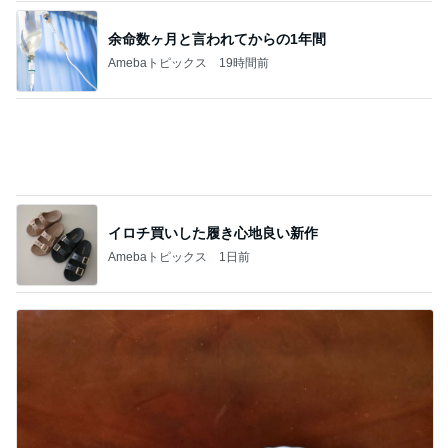
AKINA 父に次女を預け乗った乗り物
Amebaトピックス
1日前
記事を読む
映画の前にワクワクする腹ごしらえ
Amebaトピックス
1日前
假屋崎省吾 愛犬の6歳の誕生日
Amebaトピックス
1日前