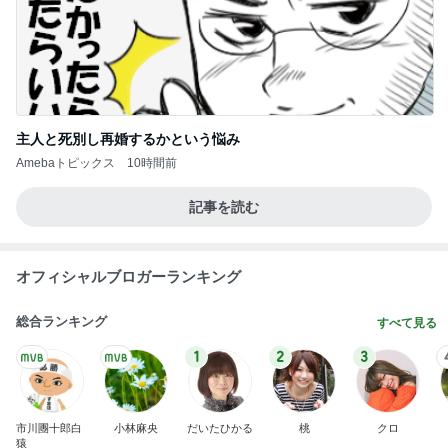
Amebaトピックス
23時間前
スラスラ出てくる自分の嫌いなところ
Amebaトピックス
1日前
19歳の頃に聞いた衝撃を受けた歌
Amebaトピックス
9時間前
だいた 減っていた息子の体重の悩み
Amebaトピックス
1日前
細川直美 これから向かう打ち合わせ
Amebaトピックス
1日前