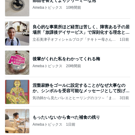
部品を替えてよりクリーミーな泡
Amebaトピックス
10時間前
良心的な事業所ほど経営は苦しく、障害ある子の居
場所「放課後デイサービス」で深刻化する理念と現
実の
立石美津子オフィシャルブログ「テキトー母さんの
1日前
すすめ」Powered by Ameba
後輩がくれた私をわかってくれる梅
Amebaトピックス
20時間前
涅槃寂静をゴールに設定することがなぜ大事なの
か、シンボルを受容可能なメッセージとして投げる
ことが
気功師から見たバレエとヒーリングのコツ～「まと
3日前
いのば」ブログ
もったいないから食べた補食の残り
Amebaトピックス
1日前