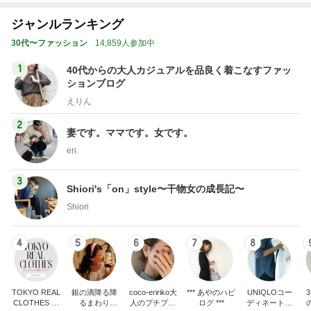
ジャンルランキング
30代〜ファッション
14,859人参加中
1
40代からの大人カジュアルを品良く着こなすファッ
ションブログ
えりん
2
妻です。ママです。女です。
eri.
3
Shiori's「on」style〜干物女の成長記〜
Shiori
4
5
6
7
8
TOKYO REAL
銀の滴降る降
coco-eririko大
*** あやのハピ
UNIQLOコー
CLOTHES 大
るまわり
人のプチプラ
ログ ***
ディネート日