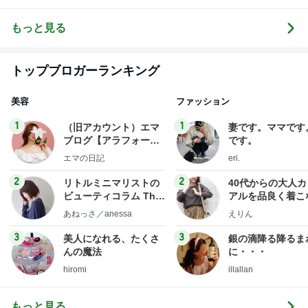
人世代のリア
に・・・
mixコーデ
記
ハ
ルクローズ
♪
もっと見る
トップブロガーランキング
美容
ファッション
1
1
（旧アカウント）エマ
妻です。ママです
ブログ【アラフォー会
です。
社売却セカンドライ
エマの日記
eri.
フ】
2
2
リトルミニマリストの
40代からの大人
ビューティコラム The
アルを品良く着こ
little minimalist's bea
ファッションブロ
あねっさ／anessa
えりん
uty colum
3
3
美人になれる、たくさ
銀の滴降る降るま
んの魔法
に・・・
hiromi
illallan
もっと見る