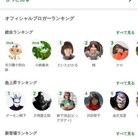
オフィシャルブロガーランキング
総合ランキング
すべて見る
1
2
3
市川團十郎白
小林麻央
だいたひかる
桃
クロ
猿
急上昇ランキング
すべて見る
1
2
3
4
5
デーモン閣下
片岡愛之助
林下清志(ビッ
沢田聖子
金沢克彦
グダディ)
新登場ランキング
すべて見る