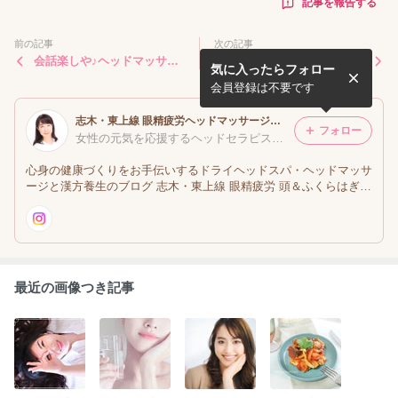
記事を報告する
前の記事
次の記事
会話楽しや♪ヘッドマッサー
薬膳にはお決まりの｢ルー
気に入ったらフォロー
ジのイベント_志木・東武東
ル｣あり！でも意外と・・・
上線のヘッドマッサージ
会員登録は不要です
志木・東上線 眼精疲労ヘッドマッサージ・ドライヘッドスパ☆目の疲れ・PMS・更年期障害を軽く☆ヘッドセラピストの漢方養生ライフ
フォロー
女性の元気を応援するヘッドセラピスト大矢カオル
心身の健康づくりをお手伝いするドライヘッドスパ・ヘッドマッサ
ージと漢方養生のブログ 志木・東上線 眼精疲労 頭＆ふくらはぎほ
ぐし専門女性専用サロン
最近の画像つき記事