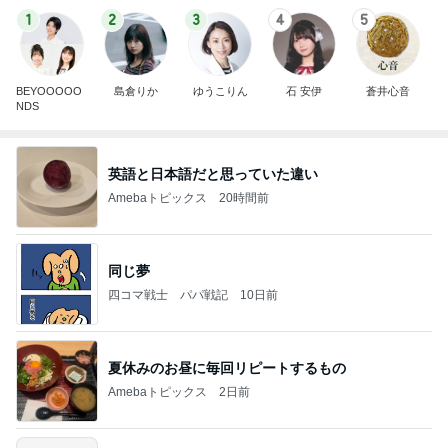
1
2
3
4
5
BEYOOOOO
島倉りか
ゆうこりん
石 安伊
蒼井心音
NDS
英語と日本語だと思っていた違い
Amebaトピックス
20時間前
同じ夢
四コマ戦士 パパ戦記
10日前
夏休みのお昼に毎回リピートするもの
Amebaトピックス
2日前