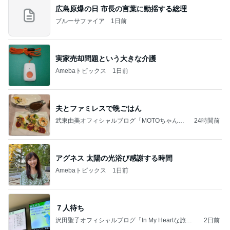
広島原爆の日 市長の言葉に動揺する総理
ブルーサファイア
1日前
実家売却問題という大きな介護
Amebaトピックス
1日前
夫とファミレスで晩ごはん
武東由美オフィシャルブログ「MOTOちゃんと
24時間前
のはっぴぃな毎日」Powered by Ameba
アグネス 太陽の光浴び感謝する時間
Amebaトピックス
1日前
７人待ち
沢田聖子オフィシャルブログ「In My Heartな旅日
2日前
記」by Ameba