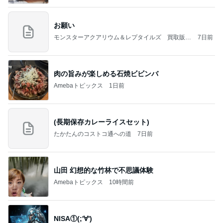
お願い
モンスターアクアリウム＆レプタイルズ 買取販売
7日前
情報
肉の旨みが楽しめる石焼ビビンバ
Amebaトピックス
1日前
(長期保存カレーライスセット)
たかたんのコストコ通への道
7日前
山田 幻想的な竹林で不思議体験
Amebaトピックス
10時間前
NISA①(;'∀')