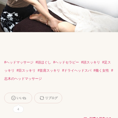
#
ヘッドマッサージ
#
頭ほぐし
#
ヘッドセラピー
#
頭スッキリ
#
足ス
ッキリ
#
目スッキリ
#
首肩スッキリ
#
ドライヘッドスパ
#
働く女性
#
志木のヘッドマッサージ
いいね
リブログ
4