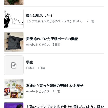
義母は観念した？
トンデモ義母ンヌからのストレスがヤバい。
2日前
美優 忘れていた圧縮ポーチの機能
Amebaトピックス
1日前
学生
日本人
7日前
友達から貰った韓国の美味しいお菓子
Amebaトピックス
1日前
力強いジャンプをまるで天上の美しさのように軽や