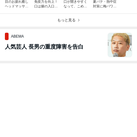
目のお疲れ癒し
免疫力を向上！
口が開きやすく
夏バテ・熱中症
ヘッドマッサー
口は腸の入口☆
なって、こめか
対策に梅パワー
ジ専門サロンで
感染予防☆志
みの痛みもだい
を☆志木・東上
す♡志木・東上
木・東上線の腸
ぶやわらぎまし
線ドライヘッド
線のドライヘッ
セラピー、ドラ
もっと見る
た♡ご感想♡志
スパ、ヘッドマ
ドスパ・眼精疲
イヘッド、ヘッ
木のドライヘッ
ッサージ・脚リ
労
ドマッサージ
ドマッサージ
ンパ
ABEMA
人気芸人 長男の重度障害を告白