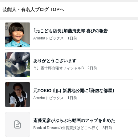
芸能人・有名人ブログ TOPへ
｢元こども店長｣加藤清史郎 喜びの報告
Amebaトピックス
1日前
ありがとうございます
市川團十郎白猿オフィシャルB
2日前
元TOKIO 山口 新居地公開に｢謙虚な部屋｣
Amebaトピックス
1日前
斎藤元彦がぶらぶら動画のアップを止めた
Bank of Dreamの公営競技はどこへ行く
8日前