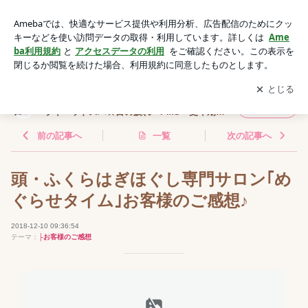
頭・ふくらはぎほぐし専門サロン｢めぐらせタイム｣お客様のご
感想♪ | 志木・東上線 眼精疲労ヘッドマッサージ・ドライヘッ
アプリをダウンロードして
ブログの更新通知
を受け取りまし
開く
ドスパ☆目の疲れ・PMS・更年期障害を軽く☆ヘッドセラピ
ょう。
ストの漢方養生ライフ
志木・東上線 眼精疲労ヘッドマッサージ・ド
フォロー
ライヘッドスパ☆目の疲れ・PMS・更年期障
害を軽く☆ヘッドセラピストの漢方養生ライ
フ
前の記事へ
一覧
次の記事へ
頭・ふくらはぎほぐし専門サロン｢め
ぐらせタイム｣お客様のご感想♪
2018-12-10 09:36:54
テーマ：
├お客様のご感想