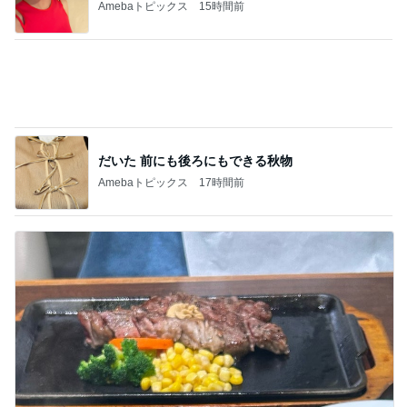
Amebaトピックス
2日前
次世代掃除機がやってきた！！
Amebaトピックス
14時間前
過半数が下落した優待株の状況
Amebaトピックス
1日前
夏の楽しみの一つである甲子園
Amebaトピックス
2日前