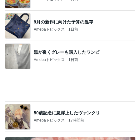
諦めずに良かった本命のキーチェーン
Amebaトピックス
2日前
記事を読む
津久井教生 無事終了したPCメンテ
Amebaトピックス
19時間前
だいた 父の為に見つけた心強い商品
Amebaトピックス
2日前
何回も取りに行ったピザ食べ放題
Amebaトピックス
21時間前