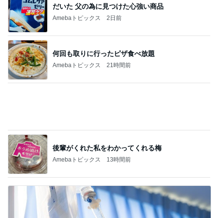
記事を読む
はっきりと告げた慰謝料の請求
Amebaトピックス
2日前
オフィシャルブロガーランキング
総合ランキング
すべて見る
1
2
3
市川團十郎白
小林麻央
だいたひかる
桃
クロ
猿
急上昇ランキング
すべて見る
1
2
3
4
5