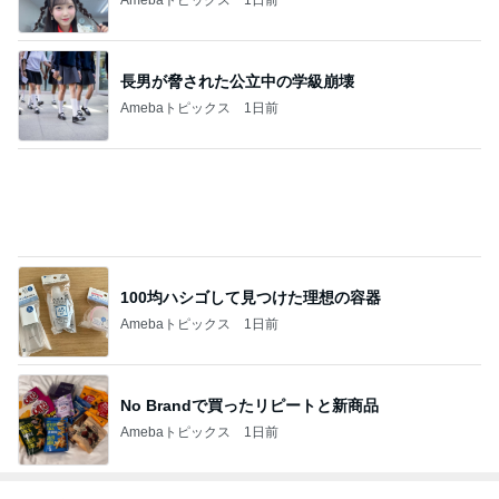
渡辺美里
小柳ルミ子
アグネス・チ
宮本佳林
クミコ
ャン
もっと見る