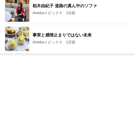
このブログのフォロワーが興味のあるブログ
西岡德馬
こばやし♪あき
河村ようこ
熊田曜子
杉山裕右
こ
ママが受け取って来たミスドのドーナツ
Amebaトピックス
1日前