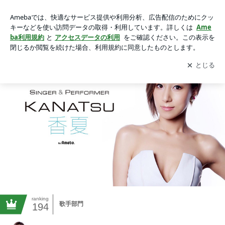
KANATSU オフィシャルブログ Powered by Ameba
アプリをダウンロードして
ブログの更新通知
を受け取りまし
開く
ょう。
ranking
歌手部門
194