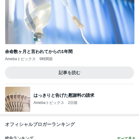
デーモン閣下
片岡愛之助
林下清志(ビッ
沢田聖子
金沢克彦
グダディ)
新登場ランキング
すべて見る
1
2
3
4
5
BEYOOOOO
ゆうこりん
島倉りか
石 安伊
蒼井心音
NDS
Ameba殿堂入りブログ
北斗晶
中川翔子
辻希美