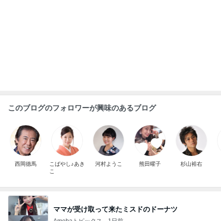
長男が脅された公立中の学級崩壊
Amebaトピックス
1日前
100均ハシゴして見つけた理想の容器
Amebaトピックス
1日前
No Brandで買ったリピートと新商品
Amebaトピックス
1日前
歌手部門ランキング