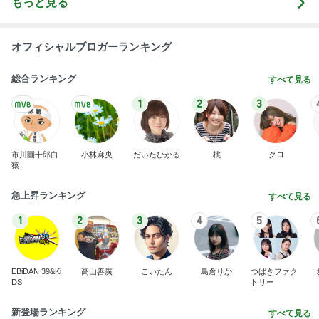
もっと見る
オフィシャルブロガーランキング
総合ランキング
すべて見る
1
2
3
市川團十郎白
小林麻央
だいたひかる
桃
クロ
猿
急上昇ランキング
すべて見る
1
2
3
4
5
EBiDAN 39&Ki
高山善廣
こいたん
島倉りか
つばきファク
DS
トリー
新登場ランキング
すべて見る