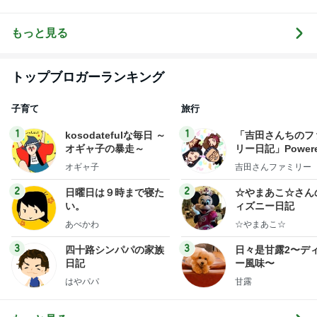
り空
移住
もっと見る
トップブロガーランキング
子育て
旅行
1
1
kosodatefulな毎日 ～
「吉田さんちのフ
オギャ子の暴走～
リー日記」Powere
y Ameba 吉田さ
オギャ子
吉田さんファミリー
ミリーオフィシャ
ログ
2
2
日曜日は９時まで寝た
☆やまあこ☆さん
い。
ィズニー日記
あべかわ
☆やまあこ☆
3
3
四十路シンパパの家族
日々是甘露2〜デ
日記
ー風味〜
はやパパ
甘露