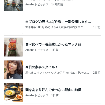
Amebaトピックス
14時間前
当ブログの売り上げ件数、一部公開します…
世帯年収500万 ゆるゆる4人家族の節約ブログ 〜
1日前
ケチ旦那と金銭感覚マヒ嫁の日々〜
食べ比べで一番美味しかったマック品
Amebaトピックス
1日前
今日の家事スタイル！
堀ちえみオフィシャルブログ「hori-day」Powered
2日前
by Ameba
麺をあまり好んで食べない理由に納得
Amebaトピックス
1日前