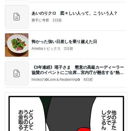
あいのりクロ 図々しい人って、こういう人？
勝手に考察
2日前
怖かった強い日差しを乗り越えた日
Amebaトピックス
2日前
《3年連続》瑶子さま 懇意の高級カーディーラー
協賛のイベントにご出席…宮内庁が懸念する“熱心
すぎ
hirokoの✿Love＆Awakening✿
8日前