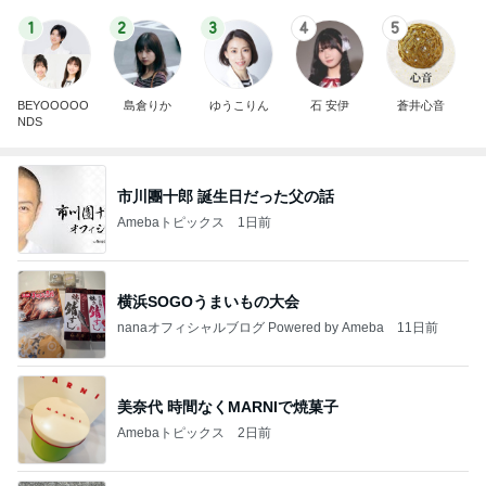
1
2
3
4
5
BEYOOOOO
島倉りか
ゆうこりん
石 安伊
蒼井心音
NDS
市川團十郎 誕生日だった父の話
Amebaトピックス
1日前
横浜SOGOうまいもの大会
nanaオフィシャルブログ Powered by Ameba
11日前
美奈代 時間なくMARNIで焼菓子
Amebaトピックス
2日前