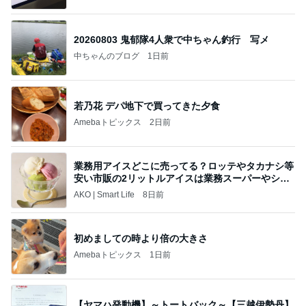
20260803 鬼郁隊4人衆で中ちゃん釣行 写メ
中ちゃんのブログ
1日前
若乃花 デパ地下で買ってきた夕食
Amebaトピックス
2日前
業務用アイスどこに売ってる？ロッテやタカナシ等
安い市販の2リットルアイスは業務スーパーやシャ
トレ
AKO | Smart Life
8日前
初めましての時より倍の大きさ
Amebaトピックス
1日前
【ヤマハ発動機】～トートバック～【三越伊勢丹】