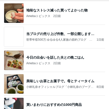
地味なストレス減った買ってよかった物
Amebaトピックス
2日前
当ブログの売り上げ件数、一部公開します…
世帯年収500万 ゆるゆる4人家族の節約ブログ 〜
1日前
ケチ旦那と金銭感覚マヒ嫁の日々〜
今日の出会いを話した夫との晩ごはん
Amebaトピックス
2日前
美味しいお茶とお菓子で。母とティータイム
小林礼奈オフィシャルブログ「小林礼奈のブーブー
8日前
ブログ」Powered by Ameba
買いまわりにおすすめの1000円商品