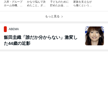
入所・グループ
かなり悩んで決
子どものために
家族を支えなが
ホーム待機、30
めたこと。ダウ
貯めたお金、18
ら働くというこ
都府県で2万
ン症の長男の通
歳までに確認し
と
人。この数字が
所先を変えまし
てほしいことが
意味すること
た。
もっと見る
あります
ABEMA
飯田圭織「誰だか分からない」激変し
た44歳の近影