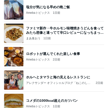
塩分が気になる早めの晩ご飯
Amebaトピックス
1日前
ファミマ新作・牛ホルモン味噌焼きうどんを食って
みたら想像と違ってて辛口レビューになっちまった
話
まあ食おう
1日前
ロボットが運んでくれた楽しい食事
Amebaトピックス
2日前
ホルヘとタマラと海の見えるレストランに
アレクサンダー オフィシャルブログ「ねこのしっ
2日前
ぽ欲しいな」Powered by Ameba
コメダの1000kcal超えのカツパン
Amebaトピックス
1日前