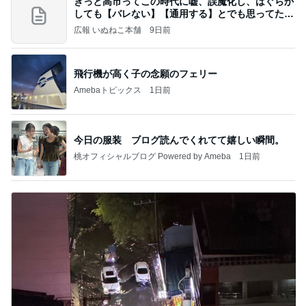
きっと高市ってこの時代に嘘、誤魔化し、はぐらか
しても【バレない】【通用する】とでも思ってたん
だろ
広報 いぬねこ本舗
9日前
飛行機が高く子の念願のフェリー
Amebaトピックス
1日前
今日の服装 ブログ読んでくれてて嬉しい瞬間。
桃オフィシャルブログ Powered by Ameba
1日前