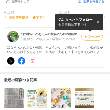
記事を報告する
記事をシェア
前の記事
次の記事
家計管理講座 終了です！
定期健診 耳垢取りです
気に入ったらフォロー
会員登録は不要です
知的障がいのある人の家族のための相談室 濱倉千晶のブログ
フォロー
知的障がいのある人の家族のための相談室 濱倉千晶
親なきあとのお金や相続、きょうだいへの想いまで――。知的障が
いのあるお子さんとそのご家族が、安心して未来を迎えられるよう
に、福祉制度やライフプラン、お金の準備を一緒に考える相談室で
す。
最近の画像つき記事