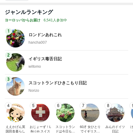
ジャンルランキング
ヨーロッパからお届け
6,541人参加中
1
ロンドンあれこれ
hancha007
2
イギリス毒舌日記
wiltomo
3
スコットランドひきこもり日記
Norizo
4
5
6
7
8
ええかげん英
おじょーず！L
スコットラン
60才 女ひとり
みんのドイツ
国田舎暮らし
ife☆in スイス
ドは今日も曇
でイギリスに
日記