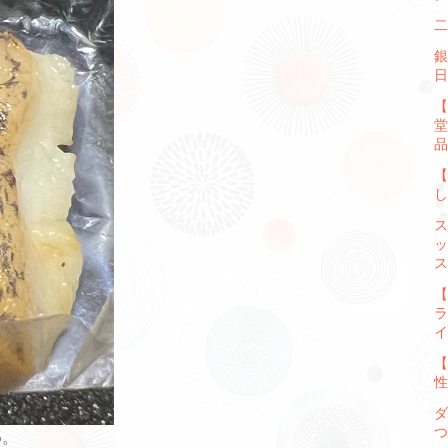
二
銀
日
【
堂
品
【
し
ス
ッ
ス
【
ラ
イ
【
性
ダ
つ
め。