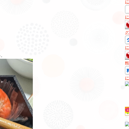
に
に
グ
に
い。
料
に