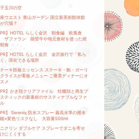
子玉川の空
座ウエスト 青山ガーデン 国立新美術館休館
が穴場？
PR】HOTEL らしく金沢 朝食編 欧風食
 ザファラン 能登牛や地元食材を使った絶
朝食
PR】HOTEL らしく金沢 金沢旅行で「私ら
く」滞在できる場所
テーキ鉄板エッセンス ステーキ・鮑・ガーリ
クライスが看板メニュー ご褒美ディナーにオ
スメ
PR】かき殻クリアファイル 牡蠣殻と再生プ
スティックの新素材のサスティナブルなファ
ル
PR】 Sereniq 防水スプレー 最高水準の撥水
能×変色リスクなし 大容量500ml
ニクリン ダブルケア スプレーでダニを寄せ
けにくくする