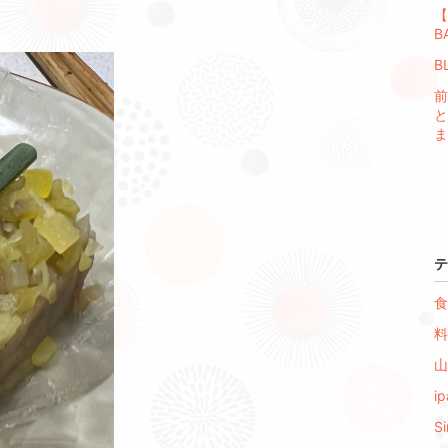
【
B
B
前
と
ま
テ
食
料
山
ip
Si