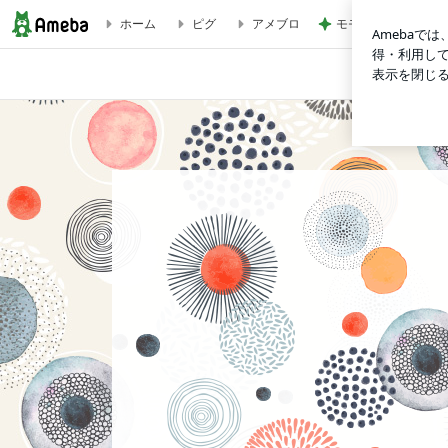
モモコ夫 毎年恒例
ホーム
ピグ
アメブロ
ちこり村 おせち予約開始 味付けが良い | 縄文弥生のぼ