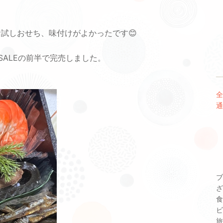
試しおせち、味付けがよかったです😊
SALEの前半で完売しました。
全
通
ブ
ざ
食
ビ
旅