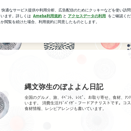
の焼きあなご
芸能人ブログ
人気ブログ
新規登録
ログ
よよん日記
Posts
Ameblo
縄文弥生のぼよよん日記
全国のグルメ、旅、ｲﾍﾞﾝﾄ、ﾚｼﾋﾟ、お取り寄せ、食材、ｱﾝﾃ
います。 消費生活ｱﾄﾞﾊﾞｲｻﾞ- フードアナリストです
食材情報、レシピアレンジも書いています。