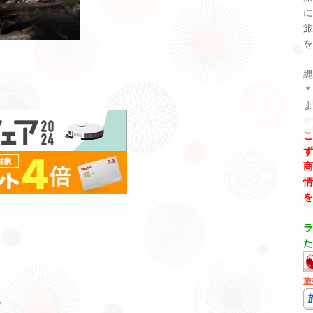
に
旅
を
縄
ま
こ
ず
商
情
を
ラ
た
旅
ズ