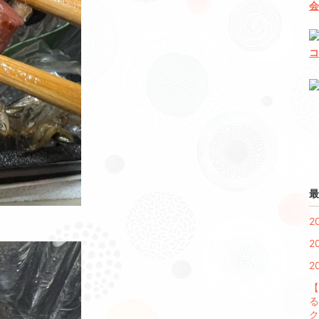
最
2
2
2
【
る
ク