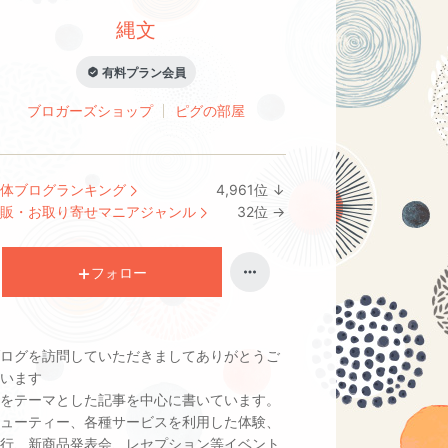
縄文
有料プラン会員
ブロガーズショップ
ピグの部屋
体ブログランキング
4,961
位
↓
ラ
販・お取り寄せマニアジャンル
32
位
→
ン
ラ
キ
ン
ン
キ
フォロー
グ
ン
下
グ
降
維
ログを訪問していただきましてありがとうご
持
います
をテーマとした記事を中心に書いています。
ューティー、各種サービスを利用した体験、
行、新商品発表会、レセプション等イベント