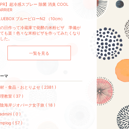
PR】超冷感スプレー 除菌 消臭 COOL
ARRIER
LUEBOX ブルーピローN2 （10cm）
の日作って冷蔵庫で発酵の米粉ピザ 準備が
ても楽！色々な米粉ピザを作ってみたくなり
した。
一覧を見る
ーマ
材・食品・おとりよせ ( 2381 )
理教室 ( 37 )
陰海岸ジオパーク女子旅 ( 18 )
admini ( 0 )
mplog ( 57 )