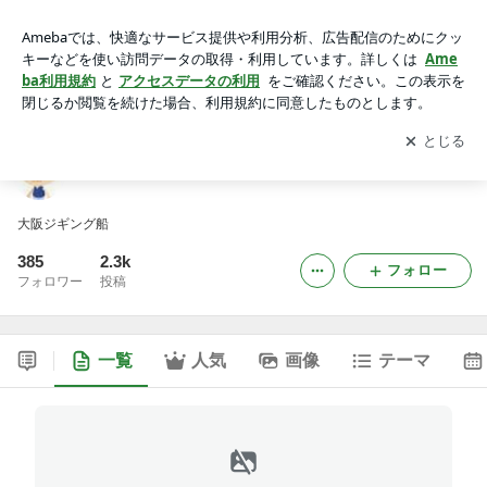
OceanStar
アプリをダウンロードして
ブログの更新通知
を受け取りまし
開く
ょう。
OceanStar
大阪ジギング船
385
2.3k
フォロー
フォロワー
投稿
一覧
人気
画像
テーマ