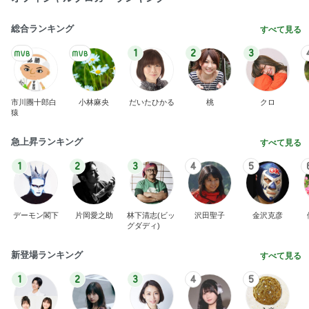
総合ランキング
すべて見る
1
2
3
市川團十郎白
小林麻央
だいたひかる
桃
クロ
猿
急上昇ランキング
すべて見る
1
2
3
4
5
デーモン閣下
片岡愛之助
林下清志(ビッ
沢田聖子
金沢克彦
グダディ)
新登場ランキング
すべて見る
1
2
3
4
5