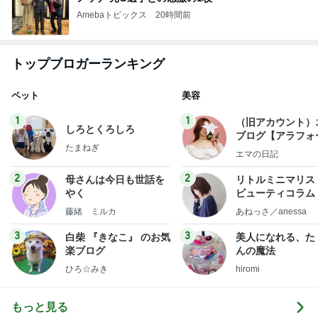
Amebaトピックス
20時間前
トップブロガーランキング
ペット
美容
1
1
（旧アカウント）
しろとくろしろ
ブログ【アラフォ
たまねぎ
社売却セカンドラ
エマの日記
フ】
2
2
母さんは今日も世話を
リトルミニマリス
やく
ビューティコラム 
little minimalist'
藤緒 ミルカ
あねっさ／anessa
uty colum
3
3
白柴 『きなこ』 のお気
美人になれる、た
楽ブログ
んの魔法
ひろ☆みき
hiromi
もっと見る