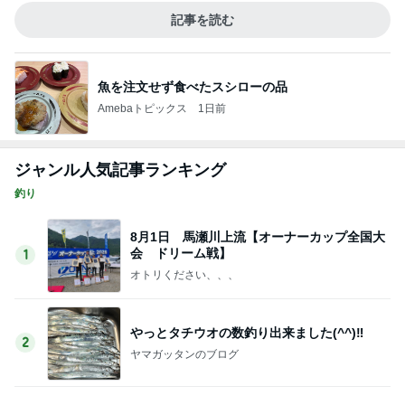
オトリください、、、
やっとタチウオの数釣り出来ました(^^)‼️
2
ヤマガッタンのブログ
荒手の詐欺ですわ
3
ミニボート店主、リトルボートの日記、
8月４日
4
たいやき日記
★1091 ロデオ モカ！ウッサ！★
5
秩父の釣具屋【城峰釣具店】