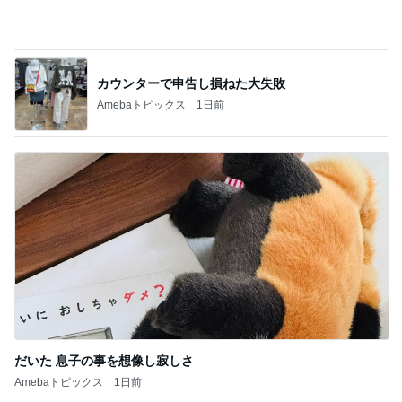
だいた 息子の事を想像し寂しさ
Amebaトピックス
1日前
記事を読む
魚を注文せず食べたスシローの品
Amebaトピックス
1日前
ジャンル人気記事ランキング
釣り
8月1日 馬瀬川上流【オーナーカップ全国大
会 ドリーム戦】
1