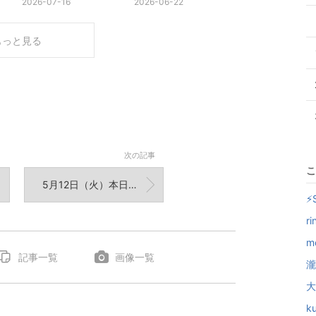
2026-07-16
2026-06-22
もっと見る
次の記事
こ
5月12日（火）本日の釣果です
⚡
r
m
記事一覧
画像一覧
瀧
大
k