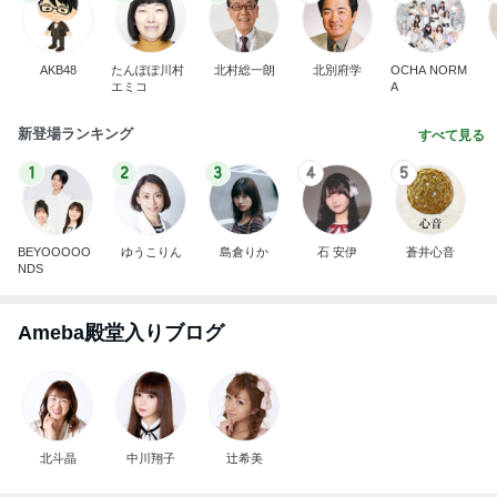
だいた 息子の体重が増えぬ理由
Amebaトピックス
1日前
義母の調子が芳しくなく飛んだ海外
Amebaトピックス
1日前
浮気した夫の億する価値のパソコン
Amebaトピックス
19時間前