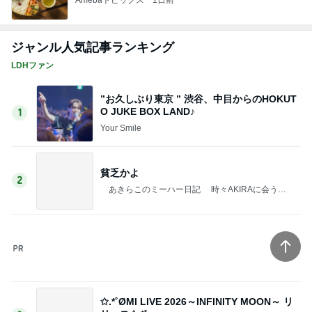
受験生の娘が元気を貰った息抜き
Amebaトピックス
1日前
確率100%で安心の義母の部屋
Amebaトピックス
1日前
記事を読む