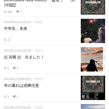
BRAHMAN New Album「 超克 」 （2/
19追記
488
7
2013年02月12日(火)
・
ブログ
中学生、未来
13
2012年12月31日(月)
・
ブログ
((( 吉報 ))) 出ました！
5
4
2012年12月30日(日)
・
ブログ
年の暮れは泥棒注意
3
2
2012年12月13日(木)
・
ブログ