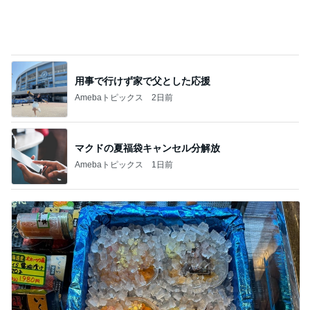
原田龍二 突然姿を現したキジに感激
Amebaトピックス
1日前
記事を読む
クタクタで帰りに寄ったほっともっと
Amebaトピックス
12時間前