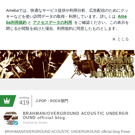
BRAHMAN/OVERGROUND ACOUSTIC UNDERGROUND off
icial blog Powered by Ameba
アプリをダウンロードして
ブログの更新通知
を受け取りまし
開く
ょう。
ranking
J-POP・ROCK部門
419
BRAHMAN/OVERGROUND ACOUSTIC UNDERGR
OUND official blog
Powered by Ameba
BRAHMAN/OVERGROUND ACOUSTIC UNDERGROUND official blog Powe