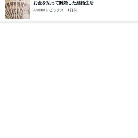
貸切の店内にあった可愛いグッズ
Amebaトピックス
1日前
付き添いを終え泥のように眠る夫
Amebaトピックス
1日前
J-POP・ROCK部門ランキング
PRINCESS P
小野瀬雅生
ダイアモンド
平原綾香
諸星和己
RINCESS渡辺
☆ユカイ
敦子
もっと見る