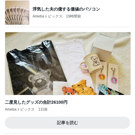
びっくりするほど靴消臭パウダー!!
Amebaトピックス
19時間前
だめ元で店舗へ行ったけど売り切れ
Amebaトピックス
1日前
毎日どこで食べるか楽しみにする娘
Amebaトピックス
1日前
ピーマンが苦手な主人が食べた料理
Amebaトピックス
1日前