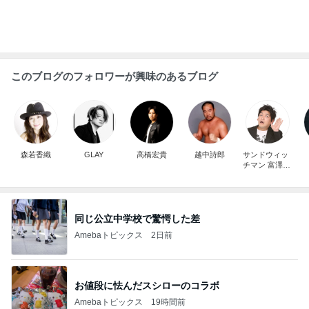
孫のまったくわからないおもちゃ
Amebaトピックス
1日前
諦めずに良かった本命のキーチェーン
Amebaトピックス
1日前
予約して買えた完売だった和菓子
Amebaトピックス
2日前
余命宣告後も家に居続ける旦那
Amebaトピックス
2日前
芸能人・有名人ブログ TOPへ