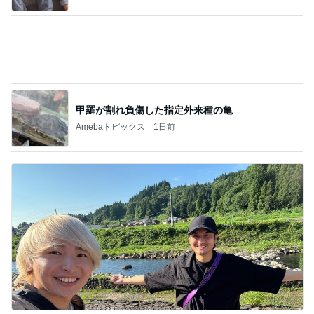
1
2
3
4
5
BEYOOOOO
ゆうこりん
島倉りか
石 安伊
蒼井心音
NDS
Ameba殿堂入りブログ
北斗晶
中川翔子
辻希美