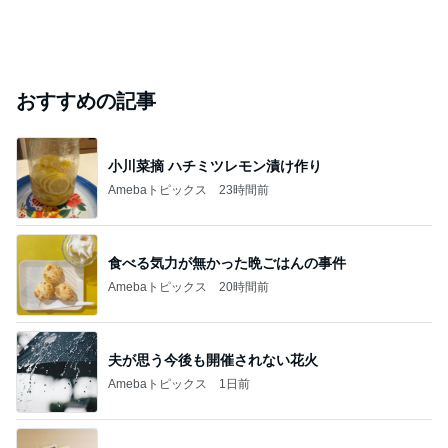
お金を払って離婚した結婚生活
Amebaトピックス
1日前
このブログのフォロワーが興味のあるブログ
森若香織
GLAY
高橋宏貴
越中詩郎
サンドウィッ
チマン 富澤た
けし
同じ公立中学校で驚愕した差
Amebaトピックス
2日前
お値段に怯んだスシローのコラボ
Amebaトピックス
19時間前