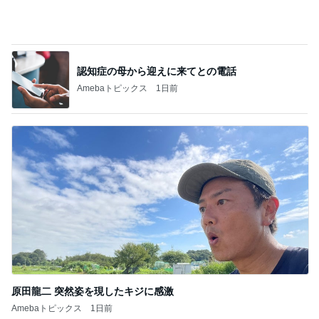
北斗晶 恵比寿さん似のめでたい笑顔
Amebaトピックス
2日前
團十郎 プール時間に入れた肉
Amebaトピックス
2日前
境内に出来ていた行列のその正体
Amebaトピックス
1日前
嬉しい懐かしいショーのイラスト
Amebaトピックス
1日前