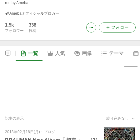
red by Ameba
Amebaオフィシャルブロガー
1.5k
338
フォロー
フォロワー
投稿
一覧
人気
画像
テーマ
記事の表示
絞り込みなし
2013年02月18日(月)
・
ブログ