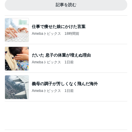
”お久しぶり東京 ” 渋谷、中目からのHOKUT
O JUKE BOX LAND♪
1
Your Smile️‍
貧乏かよ
2
あきらこのミーハー日記 時々AKIRAに会うた
めに・・・
✩.*˚ØMI LIVE 2026～INFINITY MOON～ リ
リース✩.*˚
3
トラちゃんの臣くんＬＯＶＥブログ
このジャンルの記事をもっと見る