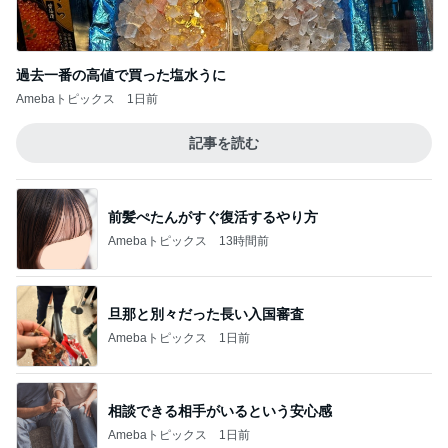
オフィシャルブロガーランキング
総合ランキング
すべて見る
1
2
3
市川團十郎白
小林麻央
だいたひかる
桃
クロ
猿
急上昇ランキング
すべて見る
1
2
3
4
5
AKB48
たんぽぽ川村
北村総一朗
北別府学
OCHA NORM
エミコ
A
新登場ランキング
すべて見る