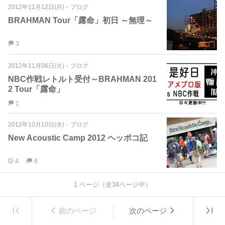
2012年11月12日(月)
・
ブログ
BRAHMAN Tour「露命」初日 ～無理～
3
2012年11月06日(火)
・
ブログ
NBC作戦レトルト受付～BRAHMAN 201
2 Tour「露命」
1
2012年10月10日(水)
・
ブログ
New Acoustic Camp 2012 ヘッポコ記
4
6
1
ページ（全
34
ページ中）
前のページ
次のページ