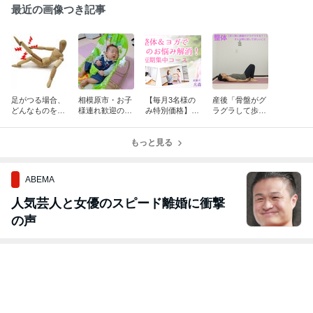
最近の画像つき記事
足がつる場合、
相模原市・お子
【毎月3名様の
産後「骨盤がグ
どんなものを食
様連れ歓迎の整
み特別価格】整
ラグラして歩く
べればいい？
体サロンです！
体とヨガが同時
のに違和感を感
に受けられる！
じる」そんな時
もっと見る
産後のカラダケ
に試してほしい
アにご好評いた
こと
だいてます♪
ABEMA
人気芸人と女優のスピード離婚に衝撃
の声