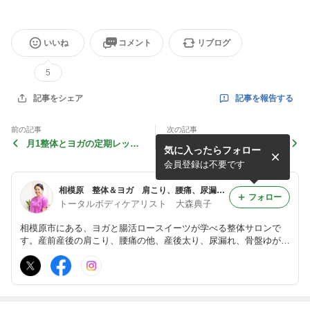
いいね
コメント
リブログ
5
記事を報告する
記事をシェア
前の記事
次の記事
月1整体とヨガの定期レッス
【出張レッスン】幼稚園ママ
気に入ったらフォロー
ンで産後のメンテナンスを♪
向けに骨盤底筋を意識したヨ
ガをお伝えしてきました！
会員登録は不要です
相模原 整体＆ヨガ 肩こり、腰痛、尿漏れ、産後太りを解消！yuj-ユジュ-
フォロー
トータルボディケアリスト 大森典子
相模原市にある、ヨガと腸活ロースイーツが学べる整体サロンで
す。産前産後の肩こり、腰痛の他、産後太り、尿漏れ、骨盤ゆが
み、PMS、更年期の不調などにも対応しています。パーソナル・
整体あり。オンラインでもレッスン・講座開催中。