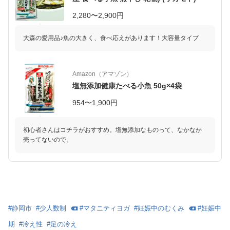
2,280〜2,900円
大森の愛用品♪魚の大きく、食べ応えがあります！大容量タイプ
Amazon（アマゾン）
塩無添加健康たべる小魚 50g×4袋
954〜1,900円
初心者さんはコチラがおすすめ。塩無添加なものって、なかなか
売ってないので。
#
静岡市
#
少人数制
#
マタニティヨガ
#
妊娠中のむくみ
#
妊娠中
期
#
冷え性
#
足の冷え