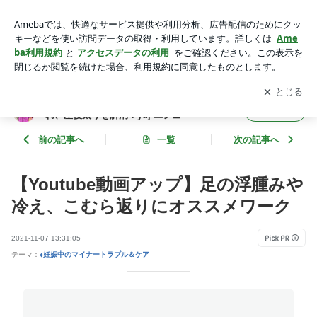
【Youtube動画アップ】足の浮腫みや冷え、こむら返りにオス
スメワーク | 相模原 整体＆ヨガ 肩こり、腰痛、尿漏れ、産
アプリをダウンロードして
ブログの更新通知
を受け取りまし
開く
後太りを解消！yuj-ユジュ-
ょう。
相模原 整体＆ヨガ 肩こり、腰痛、尿漏
フォロー
れ、産後太りを解消！yuj-ユジュ-
前の記事へ
一覧
次の記事へ
【Youtube動画アップ】足の浮腫みや
冷え、こむら返りにオススメワーク
2021-11-07 13:31:05
テーマ：
♦妊娠中のマイナートラブル＆ケア