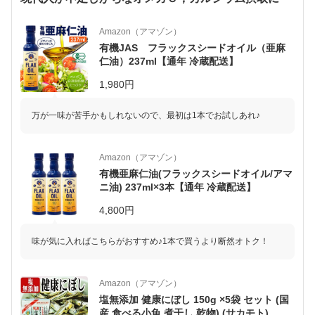
Amazon（アマゾン）
有機JAS フラックスシードオイル（亜麻
仁油）237ml【通年 冷蔵配送】
1,980円
万が一味が苦手かもしれないので、最初は1本でお試しあれ♪
Amazon（アマゾン）
有機亜麻仁油(フラックスシードオイル/アマ
ニ油) 237ml×3本【通年 冷蔵配送】
4,800円
味が気に入ればこちらがおすすめ♪1本で買うより断然オトク！
Amazon（アマゾン）
塩無添加 健康にぼし 150g ×5袋 セット (国
産 食べる小魚 煮干し 乾物) (サカモト)