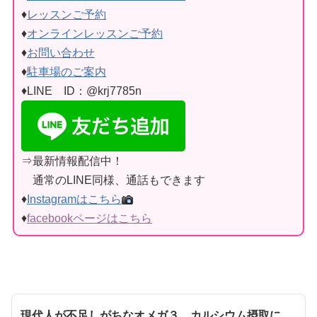
♦
レッスンご予約
♦
オンラインレッスンご予約
♦
お問い合わせ
♦
駐車場のご案内
♦LINE ID：@krj7785n
⇒最新情報配信中！
通常のLINE同様、通話もできます
♦
Instagramはこちら
♦
facebookページはこちら
現代人が不足しがちなオメガ３，カルシウム摂取に