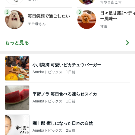
☆やまあこ☆
3
3
日々是甘露2〜デ
毎日笑顔で過ごしたい
ー風味〜
モモ母さん
甘露
もっと見る
小川菜摘 可愛いピカチュウバーガー
Amebaトピックス
1日前
平野ノラ 毎日食べる凍らせスイカ
Amebaトピックス
1日前
團十郎 癒しになった日本の自然
Amebaトピックス
2日前