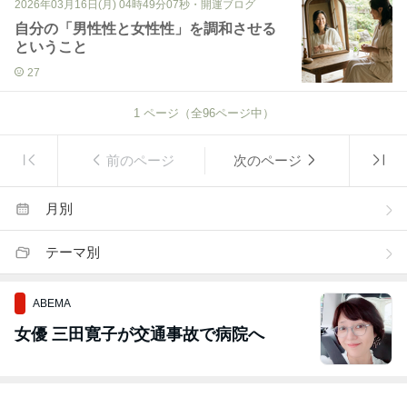
2026年03月16日(月) 04時49分07秒
・
開運ブログ
自分の「男性性と女性性」を調和させる
ということ
27
1
ページ（全
96
ページ中）
前のページ
次のページ
月別
テーマ別
ABEMA
女優 三田寛子が交通事故で病院へ