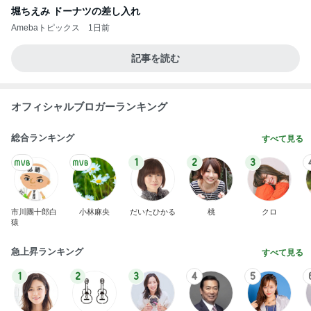
堀ちえみ ドーナツの差し入れ
Amebaトピックス
1日前
記事を読む
オフィシャルブロガーランキング
総合ランキング
すべて見る
1
2
3
市川團十郎白
小林麻央
だいたひかる
桃
クロ
猿
急上昇ランキング
すべて見る
1
2
3
4
5