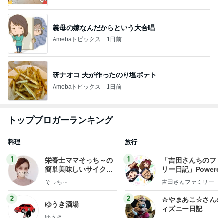
義母の嫁なんだからという大合唱
Amebaトピックス
1日前
研ナオコ 夫が作ったのり塩ポテト
Amebaトピックス
1日前
トップブロガーランキング
料理
旅行
1
1
栄養士ママそっち～の
「吉田さんちのフ
簡単美味しいサイクル
リー日記」Powere
献立
y Ameba 吉田さ
そっち～
吉田さんファミリー
ミリーオフィシャ
ログ
2
2
☆やまあこ☆さん
ゆうき酒場
ィズニー日記
ゆうき