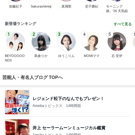
加藤紀子
Sakurashimeji
真飛聖
尼子勝紀
モーニング
娘。'26 天気組
新登場ランキング
すべて見る
1
2
3
4
5
BEYOOOOO
島倉りか
ゆうこりん
MOMIママ
石 安伊
NDS
芸能人・有名人ブログ TOPへ
レジェンド松下のなんでもプレゼン！
Amebaトピックス
14時間前
井上 セーラームーンミュージカル鑑賞
Amebaトピックス
14時間前