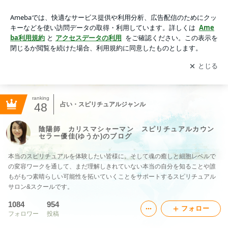
陰陽師 カリスマシャーマン スピリチュアルカウンセラー優
佳(ゆうか)のブログ
アプリをダウンロードして
ブログの更新通知
を受け取りまし
開く
ょう。
ranking
48
占い・スピリチュアルジャンル
陰陽師 カリスマシャーマン スピリチュアルカウン
セラー優佳(ゆうか)のブログ
本当のスピリチュアルを体験したい皆様に。そして魂の癒しと細胞レベルで
の変容ワークを通して、まだ理解しきれていない本当の自分を知ることや誰
もがもつ素晴らしい可能性を拓いていくことをサポートするスピリチュアル
サロン&スクールです。
1084
954
フォロー
フォロワー
投稿