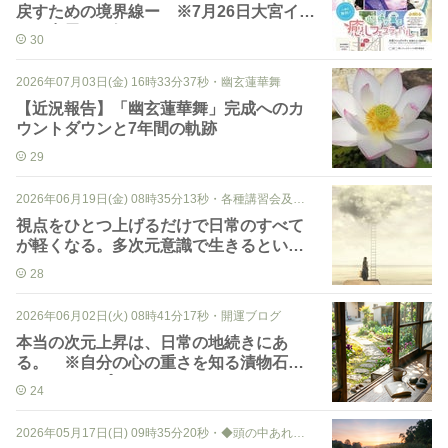
戻すための境界線ー ※7月26日大宮イベ
ント出展のお知らせ
30
2026年07月03日(金) 16時33分37秒
・
幽玄蓮華舞
【近況報告】「幽玄蓮華舞」完成へのカ
ウントダウンと7年間の軌跡
29
2026年06月19日(金) 08時35分13秒
・
各種講習会及び伝授メニュー
視点をひとつ上げるだけで日常のすべて
が軽くなる。多次元意識で生きるという
こと。
28
2026年06月02日(火) 08時41分17秒
・
開運ブログ
本当の次元上昇は、日常の地続きにあ
る。 ※自分の心の重さを知る漬物石ワ
ークもアップしてみました。
24
2026年05月17日(日) 09時35分20秒
・
◆頭の中あれこれ