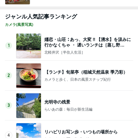
ジャンル人気記事ランキング
カメラ(風景写真)
嬬恋・山荘 ∶ あっ、大変 ‼ 【湧水】を汲みに
行かなくちゃ ・ 遅いランチは［蒸し野
1
菜］・・♪
北軽井沢［半住人生活］
【ランチ】旬菜亭（稲城天然温泉 季乃彩）
2
カメラと歩く、日本の風景スナップ紀行
光明寺の残景
3
らいあの森：毎日が新生活編
リハビリお写ン歩・いつもの場所から
4