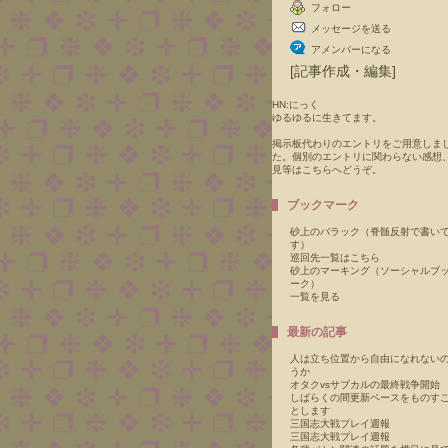
フォロー
メッセージを送る
アメンバーになる
[
記事作成・編集
]
HN:にっく
ゆるゆるに生きてます。
掲示板代わりのエントリをご用意しま
た。個別のエントリに関わらない感想
見等はこちらへどうぞ。
ブックマーク
砂上のバラック（脊髄反射で書い
す）
巡回先一覧はこちら
砂上のマーキング（ソーシャルブ
ーク）
一覧を見る
最新の記事
人は立ち位置から自由になれない
うか
オタクvsサブカルの最終戦争開始
しばらくの間更新ペースをものす
とします
三国志大戦プレイ週報
三国志大戦プレイ週報