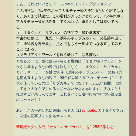
まあ、それはいいとして、この本のイントロダクションで
この増刊は、九○年代ポップカルチャー論の決定版という訳ではな
く、あくまで試論だ。この増刊がきっかけとなって、九○年代ポッ
プカルチャー論が活性化してくれれば、筆者としては幸いであ
る。
（「オタク」と「サブカル」の狭間で 加野瀬未友）
本書の役割は、一九九一年以降のポップカルチャーの足跡を辿っ
て共通認識を再発見し、点と点をもう一度線でつなぎ直してみる
ことにある。
（マテリアル・ワールドを遠く離れて ばるぼら）
とあるように、単に薄っぺらく表層的に「オタクvsサブカル」を
今さら煽るような内容では決してなく、「オタク」「サブカル」
というキーワードを軸に90年代以降のポップカルチャーのあり方
を捉え直すような内容で、90年代以降のサブカルチャー（ここで
僕が使っているのは「サブカル」ではなくもっと広い範囲）に接
してきた人なら楽しめるんじゃないかなと思います。少なくとも
俺はすごい楽しんでます！これ書いてる途中にもついつい読み進
めちゃったし！
あと、この手の話題に興味がある人には
echoplex
のオタクサブカ
ル関連の記事リンク集もオススメ。
新世紀オタク入門 「オタクvsサブカル！」を1.256倍楽しむ