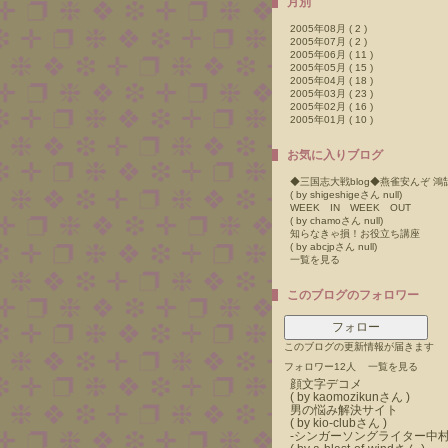
月別
2005年08月 ( 2 )
2005年07月 ( 2 )
2005年06月 ( 11 )
2005年05月 ( 15 )
2005年04月 ( 18 )
2005年03月 ( 23 )
2005年02月 ( 16 )
2005年01月 ( 10 )
お気に入りブログ
( by shigeshigeさん null)
WEEK IN WEEK OUT
( by chamoさん null)
知らなきゃ損！お役立ち講座
( by abcjpさん null)
一覧を見る
このブログのフォロワー
フォロー
このブログの更新情報が届きます
フォロワー12人
一覧を見る
顔文字デコメ
( by kaomozikunさん )
男の悩み解決サイト
( by kio-clubさん )