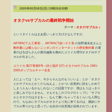
2005年08月08日(月) 15時28分28秒
オタクvsサブカルの最終戦争開始
テーマ：
オタク/サブカル
というタイトルはまあ思いっきり大げさなんですが。
ARTIFACT-人工事実-
、
ARTIFACT@ハテナ系
の加野瀬未友さんと
教科書には載らないニッポンのインターネットの歴史教科書
の著
者のばるぼらさんが責任編集を務めたユリイカ増刊オタクvsサブ
カルが出ました。
ユリイカ 第37巻第9号―詩と批評 (37) オタクvsサブカル 1991-
2005ポップカルチャー全史
人によっては「えー、今さらそんなのもういいよ」とか「オタク
とかサブカルとかくだらねえよ」とかつい反射的に顔をしかめて
しまう人もいるかもしれないこの話題ですが、僕はもうはっきり
と楽しみでなりません。そもそもこのブログのトップに「サブカ
ルとオタクのはざまを～」なんて書いちゃってるくらいな人間な
ので。ちなみにサブカルがオタクより先に来てるのは、微妙にサ
ブカル寄りかなと思っている自分の自意識が反映されています。