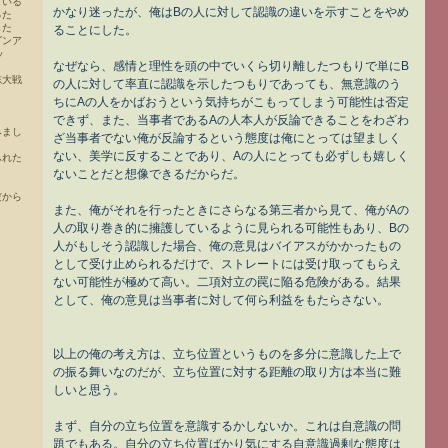
ている
かなり迷ったが、俺はBの人に対して認識の違いを示すことをやめ
った
した
ることにした。
ゴンア
ッ
なぜなら、感情と理性を頭の中でいくら切り離したつもりで単にB
志大戦
の人に対して率直に認識を示したつもりであっても、無意識のう
ちにAの人をかばおうという気持ちがこもってしまう可能性は否定
できず、また、当事者であるAの人本人が反論できることをわざわ
みまし
ざ当事者でない俺が反論するという態度は俺にとっては望ましく
ない、美学に反することであり、Aの人にとっても必ずしも嬉しく
ふれた
ないことだと想像できるだからだ。
だから
また、俺がそれを行ったときにさらなる第三者から見て、俺がAの
人の取り巻き的に擁護しているように見られる可能性もあり、Bの
人がもしそう認識した場合、俺の意見はバイアスがかかったもの
として受け止められるだけで、ストレートには受け取ってもらえ
ない可能性が極めて高い。二項対立の罠に陥る危険がある。結果
として、俺の意見は当事者に対して何ら利益をもたらさない。
以上の俺の考え方は、立ち位置というものを多分に意識した上で
の振る舞いなのだが、立ち位置に対する距離の取り方は本当に難
しいと思う。
まず、自分の立ち位置を意識するかしないか。これは自意識の問
題でもある。自分の立ち位置ばかり気にする自意識過剰な態度は