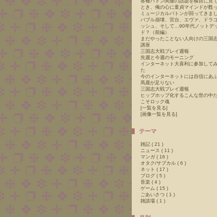
各種バトン関連の話題を横目に見
とき、俺の心に童貞マインドが甦
ミュージカルバトンが回ってきま
バブル崩壊、宮台、エヴァ、ドラ
ッシュ、そして…90年代ノットデ
ド？（前編）
まだやったことない人向けの三国
講座
三国志大戦プレイ週報
先週と今週のモーニング
インターネット大喜利に参加して
た
今のインターネットには自信にあ
馬鹿が足りない
三国志大戦プレイ週報
ヒップホップ化するこんな世の中
こそロック魂
[
一覧を見る
]
[
画像一覧を見る
]
テーマ
雑記 ( 21 )
ニュース ( 11 )
マンガ ( 16 )
オタク/サブカル ( 6 )
ネット ( 17 )
ブログ ( 5 )
音楽 ( 4 )
ゲーム ( 15 )
ごあいさつ ( 1 )
雑談場 ( 1 )