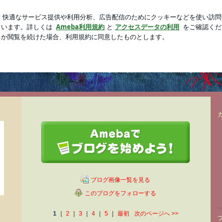
日の宣告
新規登録
ログイ
芸能人ブログ
人気ブログ
quot;http://d.hatena.ne.jp/number29/&quot;&gt;はてなダイアリーのほう&lt;/a&gt;で
ブログ画像一覧を見る
このブログをフォローする
1
|
2
|
3
|
4
|
5
|
最初
次のページへ
>>