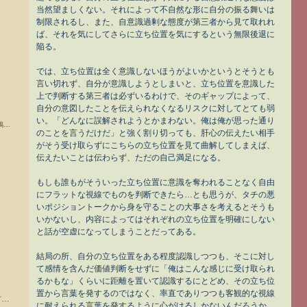
当然望ましくない。それによって不自然な形に自分の振る舞いは
制限されるし、また、自意識過剰な態度が第三者から見て取れれ
ば、それを気にしてさらに立ち位置を気にするという無限後退に
陥る。
では、立ち位置は全く意識しないほうがよいかというとそうとも
言い切れず、自分が意識しようとしまいと、立ち位置を意識した
上で判断する第三者は必ずいるわけで、そのギャップによって、
自分の意図したことを伝えられなくなるリスクに対してとても弱
い。「どんなに誤解されようとかまわない。俺は俺が思った通り
◆三国志大戦blog◆燕雀安んぞ 鴻鵠の志を 知らんや
のことを言うだけだ」と強く割り切っても、肝心の伝えたい相手
がそう受け取らずにこちらの立ち位置を見て曲解してしまえば、
伝えたいことは伝わらず、ただの自己満足になる。
もしも誰もがそういった立ち位置に意識を奪われることなく自由
にフラットな視線でものを判断できたら…とも思うが、タチの悪
いポジショントークから身を守ることの大事さを考えるとそうも
いかないし、内容によってはそれぞれの立ち位置を明確にしない
と話が空虚になってしまうことだってある。
結局の所、自分の立ち位置をある程度認識しつつも、そこに対し
て感情を含んだ価値判断をせずに「俺はこんな感じに受け取られ
るかもな」くらいに距離を置いて認識するにとどめ、その立ち位
置から言葉を発するのではなく、率直でありつつも客観的な視線
-シンガーソングライター中村隆道への伝言板-Do have a Dreamer-
に耐えられる言葉を発するように心がけるしかないんだろうか。