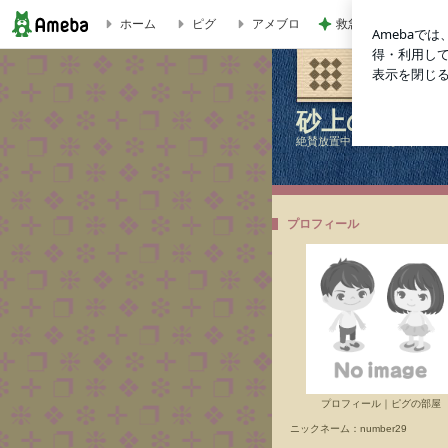
救急搬送され余命一
ホーム
ピグ
アメブロ
砂上の賃貸
砂上の賃貸
絶賛放置中。 最近は&lt;a href=&
プロフィール
プロフィール
｜
ピグの部屋
ニックネーム：
number29