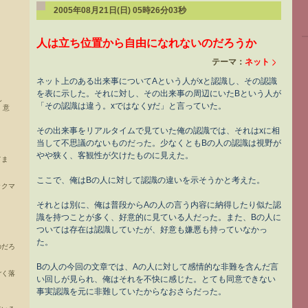
2005年08月21日(日) 05時26分03秒
人は立ち位置から自由になれないのだろうか
テーマ：
ネット
ネット上のある出来事についてAという人がxと認識し、その認識
を表に示した。それに対し、その出来事の周辺にいたBという人が
し
「その認識は違う。xではなくyだ」と言っていた。
、意
その出来事をリアルタイムで見ていた俺の認識では、それはxに相
当して不思議のないものだった。少なくともBの人の認識は視野が
やや狭く、客観性が欠けたものに見えた。
てま
ここで、俺はBの人に対して認識の違いを示そうかと考えた。
ックマ
それとは別に、俺は普段からAの人の言う内容に納得したり似た認
識を持つことが多く、好意的に見ている人だった。また、Bの人に
ついては存在は認識していたが、好意も嫌悪も持っていなかっ
た。
のだろ
Bの人の今回の文章では、Aの人に対して感情的な非難を含んだ言
ごく落
い回しが見られ、俺はそれを不快に感じた。とても同意できない
事実認識を元に非難していたからなおさらだった。