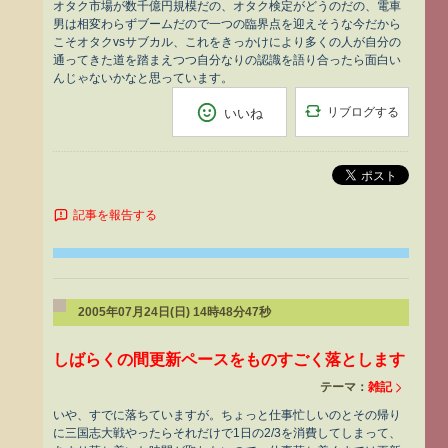
オタク市場が数千億円規模だの、オタク検定がどうのだの、電車
男は相変わらずブームだので一つの臨界点を迎えそうな今だから
こそオタクvsサブカル、これをきっかけにより多くの人が自分の
通ってきた道を踏まえつつ自分なりの認識を語り合ったら面白い
んじゃないかなと思っています。
リブログする
いいね
ポスト
記事を報告する
2005年07月24日(日) 14時48分47秒
しばらくの間更新ペースをものすごく落とします
テーマ：
雑記
いや、すでに落ちていますが。ちょっと仕事忙しいのとその帰り
に三国志大戦やったらそれだけで1日の2/3を消費してしまって、