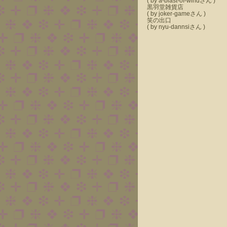
( by a-blast-of-windさん )
黒羽堂雑貨店
( by joker-gameさん )
笑の出口
( by nyu-dannsiさん )